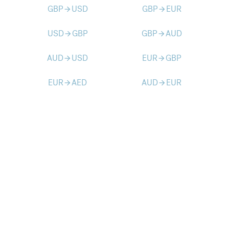
GBP
USD
GBP
EUR
arrow_forward
arrow_forward
USD
GBP
GBP
AUD
arrow_forward
arrow_forward
AUD
USD
EUR
GBP
arrow_forward
arrow_forward
EUR
AED
AUD
EUR
arrow_forward
arrow_forward