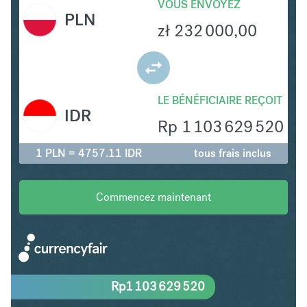
VOUS ENVOYEZ
PLN
zł
232 000,00
LE BÉNÉFICIAIRE REÇOIT
IDR
Rp
1 103 629 520
1 PLN = 4757.11 IDR
tous frais inclus
Commencez maintenant
Rp
1 103 629 520