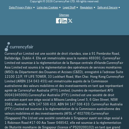
Copyright © 2026 CurrencyFair LTD. All rights reserved.
Data Privacy Policy
Liste des Cookies
Legal Stuff
Regulation
Safe and Secure
Sitemap
CurrencyFair Limited est une société de droit irlandais, sise à 91 Pembroke Road,
Ballsbridge, Dublin 4. Elle est immatriculée sous le numéro 469391. CurrencyFair
Limited est soumise à la réglementation de la Banque centrale d'Irlande.CurencyFair
Asia Limited est soumis à la réglementation des opérateurs de services monétaires
(MSO) du Département des Douanes et Accises (C&ED), enregistré à l'adresse Suite
12100 12/F, YF LIFE TOWER, 33 Lockhart Road, Wan Chai. Hong Kong.CurrencyFair
Limited (ARBN 154 043 455) est immatriculée auprès de la Commission
australienne des valeurs mobilières et des investissements en tant que représentant
agréé de CurrencyFair Australia (PTY) Limited, (numéro de représentant AFS
00041945000).CurrencyFair Australia (PTY) Limited est une société de droit
australien ayant son siège social à Milsons Landing Level 5, 6 Glen Street, NSW
2061, Australie. ACN 147 506 410, ABN 94 147 506 410. CurrencyFair Australia
(PTY) Limited est soumise à la réglementation de la Commission australienne des
valeurs mobilières et des investissements (AFSL n° 402709).CurrencyFair
(Singapore) Pte Ltd est une société constituée à Singapour ayant son siège social à
1 Robinson Road #17-00 Aia Tower 048542, elle est soumise à la réglementation
de l'Autorité monétaire de Singapour (licence n° PS20200102) en tant que grand