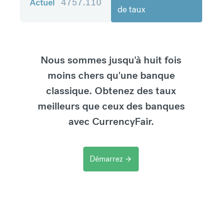
Actuel
4757.110
de taux
Nous sommes jusqu'à huit fois
moins chers qu'une banque
classique. Obtenez des taux
meilleurs que ceux des banques
avec CurrencyFair.
Démarrez
arrow_forward