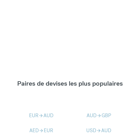
Paires de devises les plus populaires
EUR
AUD
AUD
GBP
arrow_forward
arrow_forward
AED
EUR
USD
AUD
arrow_forward
arrow_forward