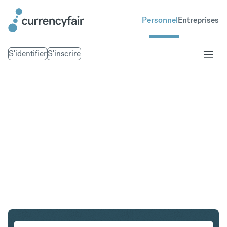
Personnel
Entreprises
S'identifier
S'inscrire
PLN en IDR
Convertir Złoty polonais en Roupie indonésienne