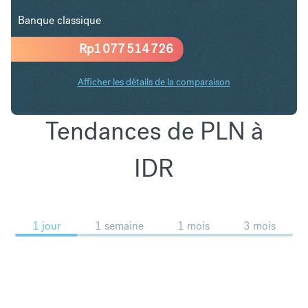
Banque classique
Rp
1 077 514 726
Afficher les détails de la comparaison
Tendances de PLN à
IDR
1 jour
1 semaine
1 mois
3 mois