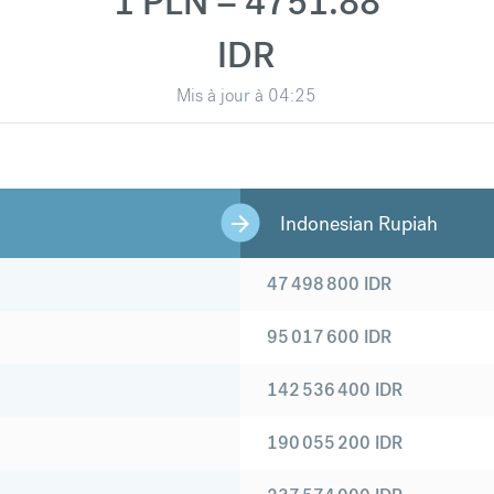
1 PLN = 4751.88
IDR
Mis à jour à
04:25
Indonesian Rupiah
47 498 800
IDR
95 017 600
IDR
142 536 400
IDR
190 055 200
IDR