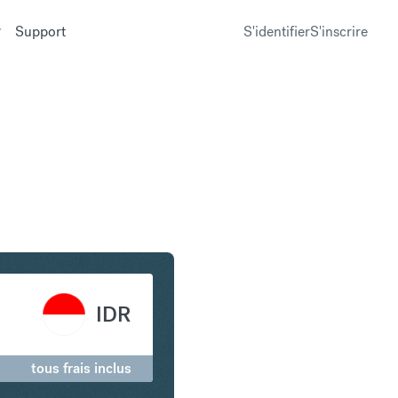
Support
S'identifier
S'inscrire
n Roupie indonésienne
IDR
tous frais inclus