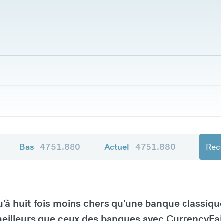
Bas
4751.880
Actuel
4751.880
Rece
à huit fois moins chers qu'une banque classiqu
eilleurs que ceux des banques avec CurrencyFai