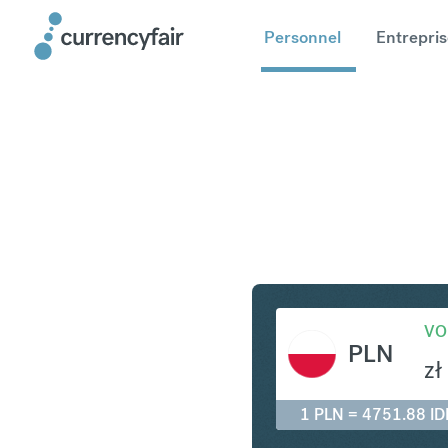
Personnel
Entrepris
PLN en ID
VO
PLN
zł
1 PLN = 4751.88 ID