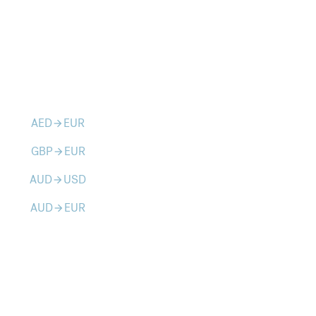
AED
EUR
arrow_forward
GBP
EUR
arrow_forward
AUD
USD
arrow_forward
AUD
EUR
arrow_forward