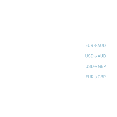
EUR
AUD
arrow_forward
USD
AUD
arrow_forward
USD
GBP
arrow_forward
EUR
GBP
arrow_forward