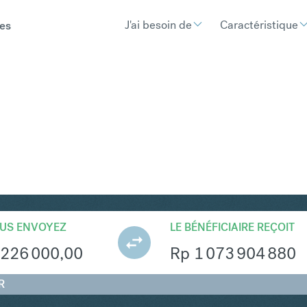
J'ai besoin de
Caractéristique
es
R
Convertir Złoty polonais e
US ENVOYEZ
LE BÉNÉFICIAIRE REÇOIT
226 000,00
Rp
1 073 904 880
R