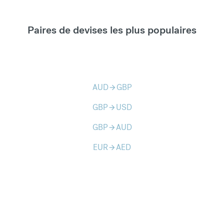
Paires de devises les plus populaires
AUD
GBP
arrow_forward
GBP
USD
arrow_forward
GBP
AUD
arrow_forward
EUR
AED
arrow_forward