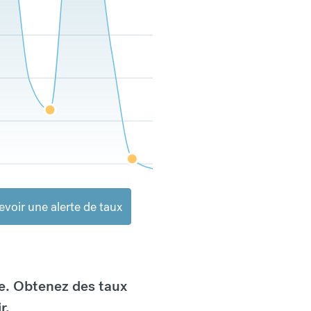
voir une alerte de taux
e. Obtenez des taux
r.