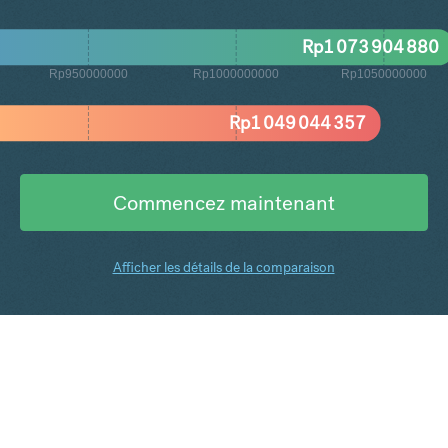
Rp
1 073 904 880
Rp950000000
Rp1000000000
Rp1050000000
Rp
1 049 044 357
Commencez maintenant
Afficher les détails de la comparaison