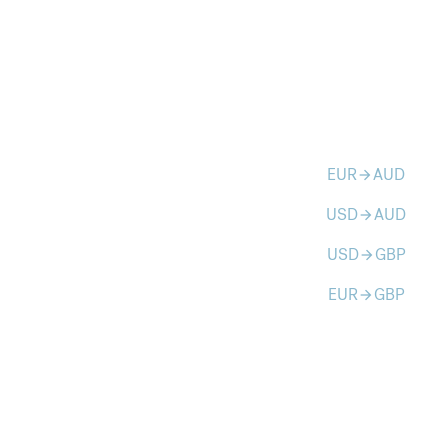
EUR
AUD
arrow_forward
USD
AUD
arrow_forward
USD
GBP
arrow_forward
EUR
GBP
arrow_forward