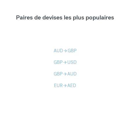
Paires de devises les plus populaires
AUD
GBP
arrow_forward
GBP
USD
arrow_forward
GBP
AUD
arrow_forward
EUR
AED
arrow_forward