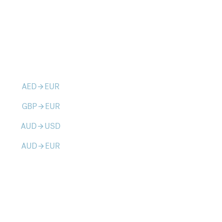
AED
EUR
arrow_forward
GBP
EUR
arrow_forward
AUD
USD
arrow_forward
AUD
EUR
arrow_forward