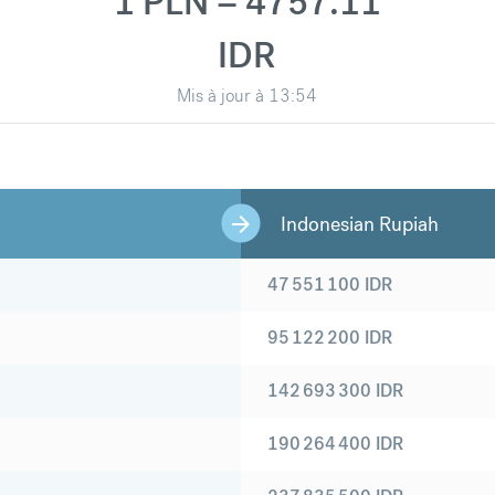
1 PLN = 4757.11
IDR
Mis à jour à
13:54
Indonesian Rupiah
47 551 100
IDR
95 122 200
IDR
142 693 300
IDR
190 264 400
IDR