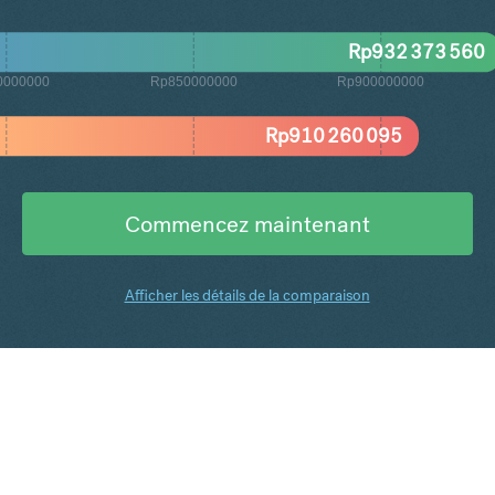
Rp
932 373 560
0000000
Rp850000000
Rp900000000
Rp
910 260 095
Commencez maintenant
Afficher les détails de la comparaison