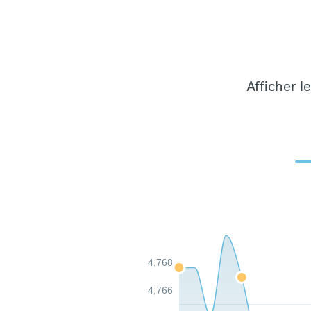
Afficher l
4,768
4,766