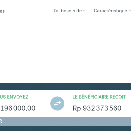
J'ai besoin de
Caractéristique
es
R
Convertir Złoty polonais e
US ENVOYEZ
LE BÉNÉFICIAIRE REÇOIT
196 000,00
Rp
932 373 560
R