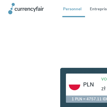
Personnel
Entrepris
PLN en ID
VO
PLN
zł
1 PLN = 4757.11 ID