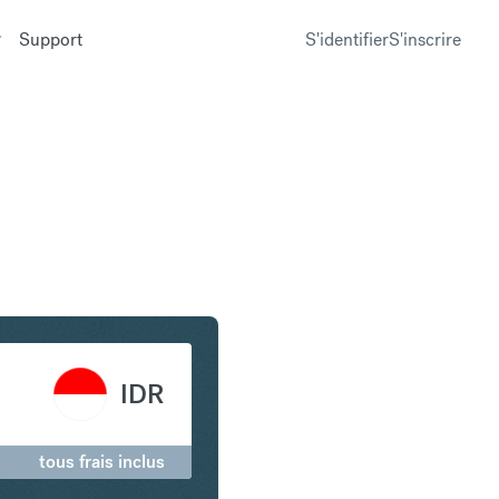
Support
S'identifier
S'inscrire
n Roupie indonésienne
IDR
tous frais inclus