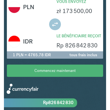
VOUS ENVOYEZ
PLN
zł
173 500,00
LE BÉNÉFICIAIRE REÇOIT
IDR
Rp
826 842 830
1 PLN = 4765.78 IDR
tous frais inclus
Commencez maintenant
Rp
826 842 830