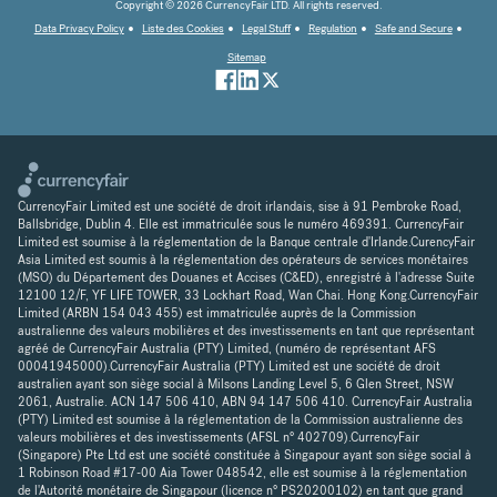
Copyright © 2026 CurrencyFair LTD. All rights reserved.
Data Privacy Policy
Liste des Cookies
Legal Stuff
Regulation
Safe and Secure
Sitemap
CurrencyFair Limited est une société de droit irlandais, sise à 91 Pembroke Road,
Ballsbridge, Dublin 4. Elle est immatriculée sous le numéro 469391. CurrencyFair
Limited est soumise à la réglementation de la Banque centrale d'Irlande.CurencyFair
Asia Limited est soumis à la réglementation des opérateurs de services monétaires
(MSO) du Département des Douanes et Accises (C&ED), enregistré à l'adresse Suite
12100 12/F, YF LIFE TOWER, 33 Lockhart Road, Wan Chai. Hong Kong.CurrencyFair
Limited (ARBN 154 043 455) est immatriculée auprès de la Commission
australienne des valeurs mobilières et des investissements en tant que représentant
agréé de CurrencyFair Australia (PTY) Limited, (numéro de représentant AFS
00041945000).CurrencyFair Australia (PTY) Limited est une société de droit
australien ayant son siège social à Milsons Landing Level 5, 6 Glen Street, NSW
2061, Australie. ACN 147 506 410, ABN 94 147 506 410. CurrencyFair Australia
(PTY) Limited est soumise à la réglementation de la Commission australienne des
valeurs mobilières et des investissements (AFSL n° 402709).CurrencyFair
(Singapore) Pte Ltd est une société constituée à Singapour ayant son siège social à
1 Robinson Road #17-00 Aia Tower 048542, elle est soumise à la réglementation
de l'Autorité monétaire de Singapour (licence n° PS20200102) en tant que grand