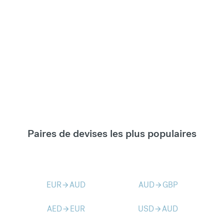
Paires de devises les plus populaires
EUR
AUD
AUD
GBP
arrow_forward
arrow_forward
AED
EUR
USD
AUD
arrow_forward
arrow_forward