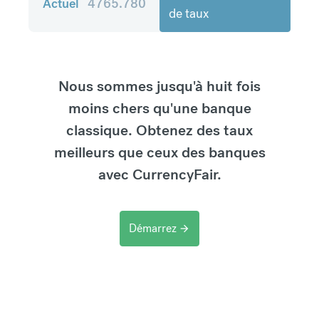
Actuel
4765.780
de taux
Nous sommes jusqu'à huit fois
moins chers qu'une banque
classique. Obtenez des taux
meilleurs que ceux des banques
avec CurrencyFair.
Démarrez
arrow_forward