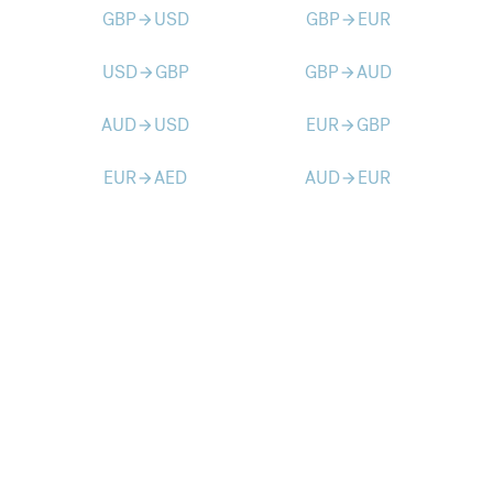
GBP
USD
GBP
EUR
arrow_forward
arrow_forward
USD
GBP
GBP
AUD
arrow_forward
arrow_forward
AUD
USD
EUR
GBP
arrow_forward
arrow_forward
EUR
AED
AUD
EUR
arrow_forward
arrow_forward