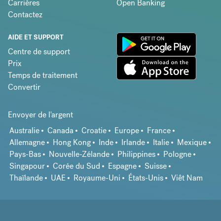
Carrières
Open Banking
Contactez
AIDE ET SUPPORT
Centre de support
Prix
Temps de traitement
Convertir
Envoyer de l'argent
Australie
Canada
Croatie
Europe
France
Allemagne
Hong Kong
Inde
Irlande
Italie
Mexique
Pays-Bas
Nouvelle-Zélande
Philippines
Pologne
Singapour
Corée du Sud
Espagne
Suisse
Thaïlande
UAE
Royaume-Uni
États-Unis
Viêt Nam