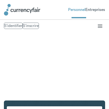
Personnel
Entreprises
S'identifier
S'inscrire
PLN en IDR
Convertir Złoty polonais en Roupie indonésienne