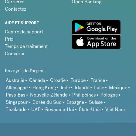
Carrières
Open Banking
Contactez
AIDE ET SUPPORT
Centre de support
Prix
Temps de traitement
Convertir
Envoyer de l'argent
Australie
Canada
Croatie
Europe
France
Allemagne
Hong Kong
Inde
Irlande
Italie
Mexique
Pays-Bas
Nouvelle-Zélande
Philippines
Pologne
Singapour
Corée du Sud
Espagne
Suisse
Thaïlande
UAE
Royaume-Uni
États-Unis
Viêt Nam