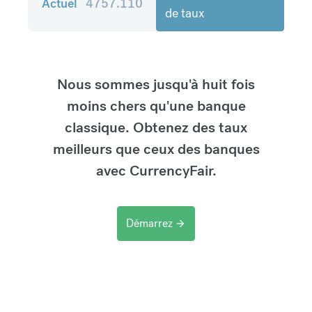
Actuel
4757.110
de taux
Nous sommes jusqu'à huit fois
moins chers qu'une banque
classique. Obtenez des taux
meilleurs que ceux des banques
avec CurrencyFair.
Démarrez
arrow_forward