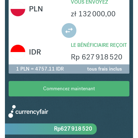
VOUS ENVOYEZ
PLN
zł
132 000,00
LE BÉNÉFICIAIRE REÇOIT
IDR
Rp
627 918 520
1 PLN = 4757.11 IDR
tous frais inclus
Commencez maintenant
Rp
627 918 520