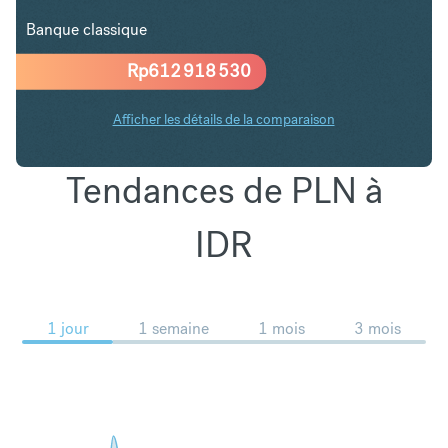
Banque classique
Rp
612 918 530
Afficher les détails de la comparaison
Tendances de PLN à
IDR
1 jour
1 semaine
1 mois
3 mois