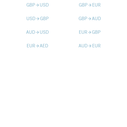
GBP
USD
GBP
EUR
arrow_forward
arrow_forward
USD
GBP
GBP
AUD
arrow_forward
arrow_forward
AUD
USD
EUR
GBP
arrow_forward
arrow_forward
EUR
AED
AUD
EUR
arrow_forward
arrow_forward