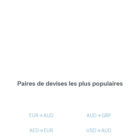
Paires de devises les plus populaires
EUR
AUD
AUD
GBP
arrow_forward
arrow_forward
AED
EUR
USD
AUD
arrow_forward
arrow_forward