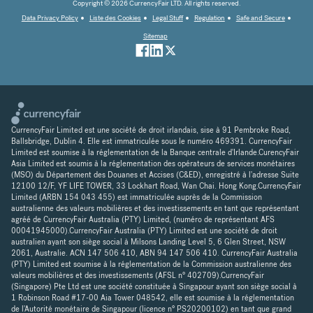
Copyright © 2026 CurrencyFair LTD. All rights reserved.
Data Privacy Policy
Liste des Cookies
Legal Stuff
Regulation
Safe and Secure
Sitemap
CurrencyFair Limited est une société de droit irlandais, sise à 91 Pembroke Road,
Ballsbridge, Dublin 4. Elle est immatriculée sous le numéro 469391. CurrencyFair
Limited est soumise à la réglementation de la Banque centrale d'Irlande.CurencyFair
Asia Limited est soumis à la réglementation des opérateurs de services monétaires
(MSO) du Département des Douanes et Accises (C&ED), enregistré à l'adresse Suite
12100 12/F, YF LIFE TOWER, 33 Lockhart Road, Wan Chai. Hong Kong.CurrencyFair
Limited (ARBN 154 043 455) est immatriculée auprès de la Commission
australienne des valeurs mobilières et des investissements en tant que représentant
agréé de CurrencyFair Australia (PTY) Limited, (numéro de représentant AFS
00041945000).CurrencyFair Australia (PTY) Limited est une société de droit
australien ayant son siège social à Milsons Landing Level 5, 6 Glen Street, NSW
2061, Australie. ACN 147 506 410, ABN 94 147 506 410. CurrencyFair Australia
(PTY) Limited est soumise à la réglementation de la Commission australienne des
valeurs mobilières et des investissements (AFSL n° 402709).CurrencyFair
(Singapore) Pte Ltd est une société constituée à Singapour ayant son siège social à
1 Robinson Road #17-00 Aia Tower 048542, elle est soumise à la réglementation
de l'Autorité monétaire de Singapour (licence n° PS20200102) en tant que grand