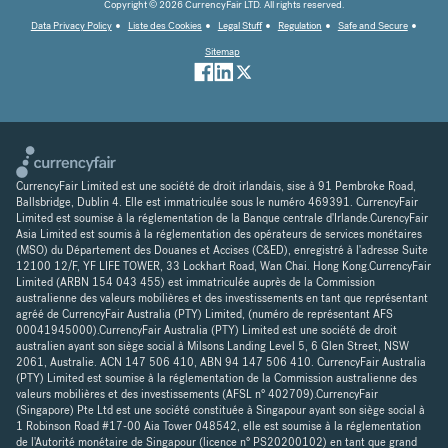
Copyright © 2026 CurrencyFair LTD. All rights reserved.
Data Privacy Policy
Liste des Cookies
Legal Stuff
Regulation
Safe and Secure
Sitemap
CurrencyFair Limited est une société de droit irlandais, sise à 91 Pembroke Road,
Ballsbridge, Dublin 4. Elle est immatriculée sous le numéro 469391. CurrencyFair
Limited est soumise à la réglementation de la Banque centrale d'Irlande.CurencyFair
Asia Limited est soumis à la réglementation des opérateurs de services monétaires
(MSO) du Département des Douanes et Accises (C&ED), enregistré à l'adresse Suite
12100 12/F, YF LIFE TOWER, 33 Lockhart Road, Wan Chai. Hong Kong.CurrencyFair
Limited (ARBN 154 043 455) est immatriculée auprès de la Commission
australienne des valeurs mobilières et des investissements en tant que représentant
agréé de CurrencyFair Australia (PTY) Limited, (numéro de représentant AFS
00041945000).CurrencyFair Australia (PTY) Limited est une société de droit
australien ayant son siège social à Milsons Landing Level 5, 6 Glen Street, NSW
2061, Australie. ACN 147 506 410, ABN 94 147 506 410. CurrencyFair Australia
(PTY) Limited est soumise à la réglementation de la Commission australienne des
valeurs mobilières et des investissements (AFSL n° 402709).CurrencyFair
(Singapore) Pte Ltd est une société constituée à Singapour ayant son siège social à
1 Robinson Road #17-00 Aia Tower 048542, elle est soumise à la réglementation
de l'Autorité monétaire de Singapour (licence n° PS20200102) en tant que grand