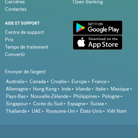
Carrières
Open Banking
Contactez
AIDE ET SUPPORT
Centre de support
Prix
Temps de traitement
Convertir
Envoyer de l'argent
Australie
Canada
Croatie
Europe
France
Allemagne
Hong Kong
Inde
Irlande
Italie
Mexique
Pays-Bas
Nouvelle-Zélande
Philippines
Pologne
Singapour
Corée du Sud
Espagne
Suisse
Thaïlande
UAE
Royaume-Uni
États-Unis
Viêt Nam