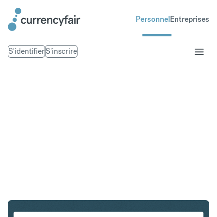
Personnel
Entreprises
S'identifier
S'inscrire
PLN en IDR
Convertir Złoty polonais en Roupie indonésienne