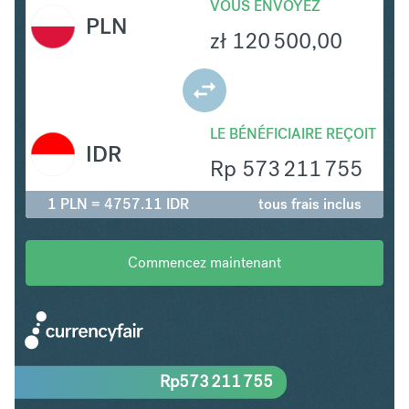
VOUS ENVOYEZ
PLN
zł
120 500,00
LE BÉNÉFICIAIRE REÇOIT
IDR
Rp
573 211 755
1 PLN = 4757.11 IDR
tous frais inclus
Commencez maintenant
Rp
573 211 755