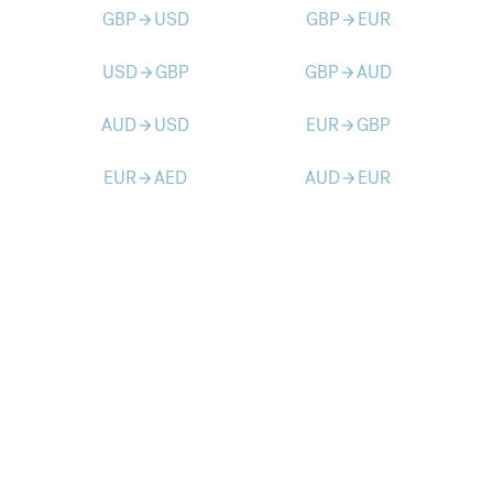
GBP
USD
GBP
EUR
arrow_forward
arrow_forward
USD
GBP
GBP
AUD
arrow_forward
arrow_forward
AUD
USD
EUR
GBP
arrow_forward
arrow_forward
EUR
AED
AUD
EUR
arrow_forward
arrow_forward