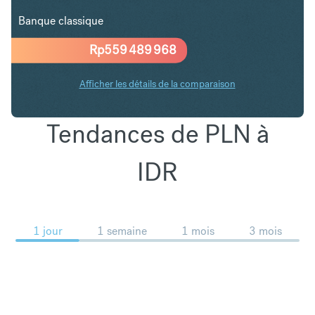
Banque classique
Rp
559 489 968
Afficher les détails de la comparaison
Tendances de PLN à
IDR
1 jour
1 semaine
1 mois
3 mois