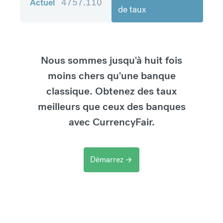
Actuel
4757.110
de taux
Nous sommes jusqu'à huit fois
moins chers qu'une banque
classique. Obtenez des taux
meilleurs que ceux des banques
avec CurrencyFair.
Démarrez
arrow_forward