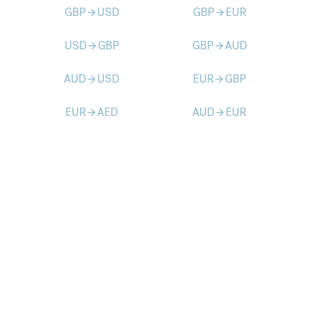
GBP
USD
GBP
EUR
arrow_forward
arrow_forward
USD
GBP
GBP
AUD
arrow_forward
arrow_forward
AUD
USD
EUR
GBP
arrow_forward
arrow_forward
EUR
AED
AUD
EUR
arrow_forward
arrow_forward