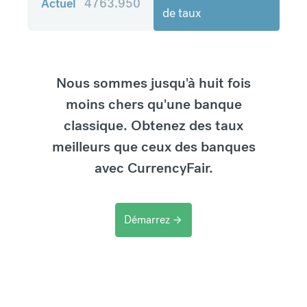
Actuel
4763.950
de taux
Nous sommes jusqu'à huit fois
moins chers qu'une banque
classique. Obtenez des taux
meilleurs que ceux des banques
avec CurrencyFair.
Démarrez
arrow_forward