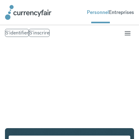
Personnel
Entreprises
S'identifier
S'inscrire
PLN en IDR
Convertir Złoty polonais en Roupie indonésienne