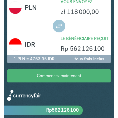
VOUS ENVOYEZ
PLN
zł
118 000,00
LE BÉNÉFICIAIRE REÇOIT
IDR
Rp
562 126 100
1 PLN = 4763.95 IDR
tous frais inclus
Commencez maintenant
Rp
562 126 100