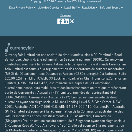
Copyright © 2026 CurrencyFair LTD. All rights reserved.
Data Privacy Policy
Liste des Cookies
Legal Stuff
Regulation
Safe and Secure
Sitemap
CurrencyFair Limited est une société de droit irlandais, sise à 91 Pembroke Road,
Ballsbridge, Dublin 4. Elle est immatriculée sous le numéro 469391. CurrencyFair
Limited est soumise à la réglementation de la Banque centrale d'Irlande.CurencyFair
Asia Limited est soumis à la réglementation des opérateurs de services monétaires
(MSO) du Département des Douanes et Accises (C&ED), enregistré à l'adresse Suite
12100 12/F, YF LIFE TOWER, 33 Lockhart Road, Wan Chai. Hong Kong.CurrencyFair
Limited (ARBN 154 043 455) est immatriculée auprès de la Commission
australienne des valeurs mobilières et des investissements en tant que représentant
agréé de CurrencyFair Australia (PTY) Limited, (numéro de représentant AFS
00041945000).CurrencyFair Australia (PTY) Limited est une société de droit
australien ayant son siège social à Milsons Landing Level 5, 6 Glen Street, NSW
2061, Australie. ACN 147 506 410, ABN 94 147 506 410. CurrencyFair Australia
(PTY) Limited est soumise à la réglementation de la Commission australienne des
valeurs mobilières et des investissements (AFSL n° 402709).CurrencyFair
(Singapore) Pte Ltd est une société constituée à Singapour ayant son siège social à
1 Robinson Road #17-00 Aia Tower 048542, elle est soumise à la réglementation
de l'Autorité monétaire de Singapour (licence n° PS20200102) en tant que grand