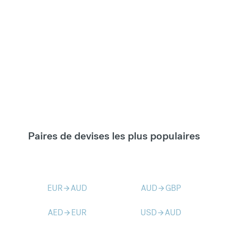
Paires de devises les plus populaires
EUR
AUD
AUD
GBP
arrow_forward
arrow_forward
AED
EUR
USD
AUD
arrow_forward
arrow_forward