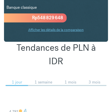
Banque classique
Rp
548 829 648
Afficher les détails de la comparaison
Tendances de PLN à
IDR
1 jour
1 semaine
1 mois
3 mois
4,792