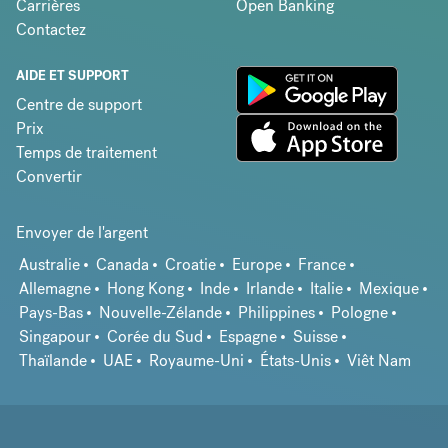
Carrières
Open Banking
Contactez
AIDE ET SUPPORT
Centre de support
Prix
Temps de traitement
Convertir
Envoyer de l'argent
Australie
Canada
Croatie
Europe
France
Allemagne
Hong Kong
Inde
Irlande
Italie
Mexique
Pays-Bas
Nouvelle-Zélande
Philippines
Pologne
Singapour
Corée du Sud
Espagne
Suisse
Thaïlande
UAE
Royaume-Uni
États-Unis
Viêt Nam