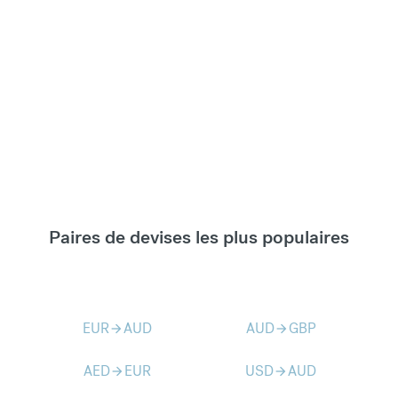
Paires de devises les plus populaires
EUR
AUD
AUD
GBP
arrow_forward
arrow_forward
AED
EUR
USD
AUD
arrow_forward
arrow_forward