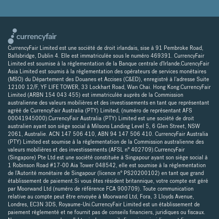
CurrencyFair Limited est une société de droit irlandais, sise à 91 Pembroke Road,
Ballsbridge, Dublin 4. Elle est immatriculée sous le numéro 469391. CurrencyFair
Limited est soumise à la réglementation de la Banque centrale d'Irlande.CurencyFair
Asia Limited est soumis à la réglementation des opérateurs de services monétaires
(MSO) du Département des Douanes et Accises (C&ED), enregistré à l'adresse Suite
12100 12/F, YF LIFE TOWER, 33 Lockhart Road, Wan Chai. Hong Kong.CurrencyFair
Limited (ARBN 154 043 455) est immatriculée auprès de la Commission
australienne des valeurs mobilières et des investissements en tant que représentant
agréé de CurrencyFair Australia (PTY) Limited, (numéro de représentant AFS
00041945000).CurrencyFair Australia (PTY) Limited est une société de droit
australien ayant son siège social à Milsons Landing Level 5, 6 Glen Street, NSW
2061, Australie. ACN 147 506 410, ABN 94 147 506 410. CurrencyFair Australia
(PTY) Limited est soumise à la réglementation de la Commission australienne des
valeurs mobilières et des investissements (AFSL n° 402709).CurrencyFair
(Singapore) Pte Ltd est une société constituée à Singapour ayant son siège social à
1 Robinson Road #17-00 Aia Tower 048542, elle est soumise à la réglementation
de l'Autorité monétaire de Singapour (licence n° PS20200102) en tant que grand
établissement de paiement.Si vous êtes résident britannique, votre compte est géré
par Moorwand Ltd (numéro de référence FCA 900709). Toute communication
relative au compte peut être envoyée à Moorwand Ltd, Fora, 3 Lloyds Avenue,
Londres, EC3N 3DS, Royaume-Uni.CurrencyFair Limited est un établissement de
paiement réglementé et ne fournit pas de conseils financiers, juridiques ou fiscaux.