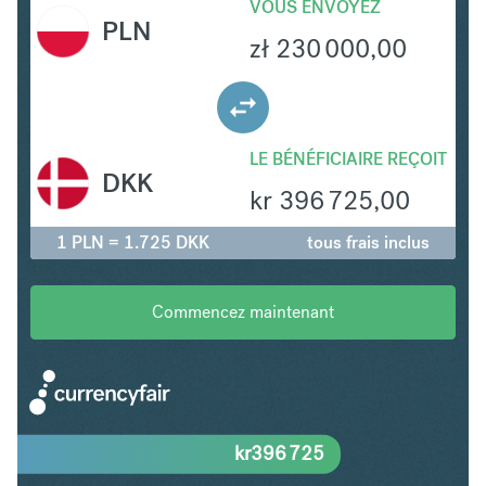
VOUS ENVOYEZ
PLN
zł
230 000,00
LE BÉNÉFICIAIRE REÇOIT
DKK
kr
396 725,00
1 PLN = 1.725 DKK
tous frais inclus
Commencez maintenant
kr
396 725