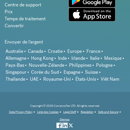
Centre de support
Prix
Temps de traitement
Convertir
Envoyer de l'argent
Australie
Canada
Croatie
Europe
France
Allemagne
Hong Kong
Inde
Irlande
Italie
Mexique
Pays-Bas
Nouvelle-Zélande
Philippines
Pologne
Singapour
Corée du Sud
Espagne
Suisse
Thaïlande
UAE
Royaume-Uni
États-Unis
Viêt Nam
Copyright © 2026 CurrencyFair LTD. All rights reserved.
Data Privacy Policy
Liste des Cookies
Legal Stuff
Regulation
Safe and Secure
Sitemap