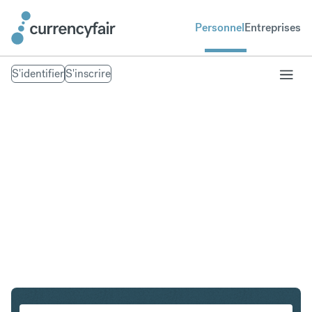
Personnel
Entreprises
S'identifier
S'inscrire
PLN en DKK
Convertir Złoty polonais en Couronne danoise