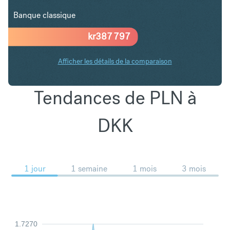
Banque classique
kr
387 797
Afficher les détails de la comparaison
Tendances de PLN à
DKK
1 jour
1 semaine
1 mois
3 mois
1.7270