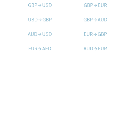
GBP
USD
GBP
EUR
arrow_forward
arrow_forward
USD
GBP
GBP
AUD
arrow_forward
arrow_forward
AUD
USD
EUR
GBP
arrow_forward
arrow_forward
EUR
AED
AUD
EUR
arrow_forward
arrow_forward