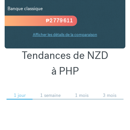
Banque classique
₱
2 779 611
Afficher les détails de la comparaison
Tendances de NZD
à PHP
1 jour
1 semaine
1 mois
3 mois