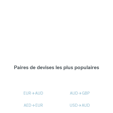
Paires de devises les plus populaires
EUR
AUD
AUD
GBP
arrow_forward
arrow_forward
AED
EUR
USD
AUD
arrow_forward
arrow_forward