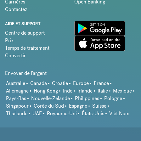
Carrières
Open Banking
Contactez
AIDE ET SUPPORT
Centre de support
Prix
Temps de traitement
Convertir
Envoyer de l'argent
Australie
Canada
Croatie
Europe
France
Allemagne
Hong Kong
Inde
Irlande
Italie
Mexique
Pays-Bas
Nouvelle-Zélande
Philippines
Pologne
Singapour
Corée du Sud
Espagne
Suisse
Thaïlande
UAE
Royaume-Uni
États-Unis
Viêt Nam