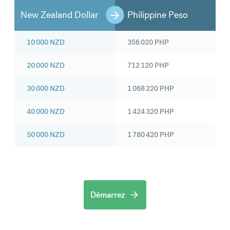
New Zealand Dollar
Philippine Peso
10 000
NZD
356 020
PHP
20 000
NZD
712 120
PHP
30 000
NZD
1 068 220
PHP
40 000
NZD
1 424 320
PHP
50 000
NZD
1 780 420
PHP
Démarrez