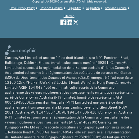
Copyright © 2026 CurrencyFair LTD. All rights reserved.
Data Privacy Policy
Liste des Cookies
Legal Stuff
Regulation
Safe and Secure
Sitemap
CurrencyFair Limited est une société de droit irlandais, sise à 91 Pembroke Road,
Ballsbridge, Dublin 4. Elle est immatriculée sous le numéro 469391. CurrencyFair
Limited est soumise à la réglementation de la Banque centrale d'Irlande.CurencyFair
Asia Limited est soumis à la réglementation des opérateurs de services monétaires
(MSO) du Département des Douanes et Accises (C&ED), enregistré à l'adresse Suite
12100 12/F, YF LIFE TOWER, 33 Lockhart Road, Wan Chai. Hong Kong.CurrencyFair
Limited (ARBN 154 043 455) est immatriculée auprès de la Commission
australienne des valeurs mobilières et des investissements en tant que représentant
agréé de CurrencyFair Australia (PTY) Limited, (numéro de représentant AFS
00041945000).CurrencyFair Australia (PTY) Limited est une société de droit
australien ayant son siège social à Milsons Landing Level 5, 6 Glen Street, NSW
2061, Australie. ACN 147 506 410, ABN 94 147 506 410. CurrencyFair Australia
(PTY) Limited est soumise à la réglementation de la Commission australienne des
valeurs mobilières et des investissements (AFSL n° 402709).CurrencyFair
(Singapore) Pte Ltd est une société constituée à Singapour ayant son siège social à
1 Robinson Road #17-00 Aia Tower 048542, elle est soumise à la réglementation
de l'Autorité monétaire de Singapour (licence n° PS20200102) en tant que grand