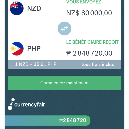
VOUS ENVOYEZ
NZD
NZ$
80 000,00
LE BÉNÉFICIAIRE REÇOIT
PHP
₱
2 848 720,00
1 NZD = 35.61 PHP
tous frais inclus
Commencez maintenant
₱
2 848 720