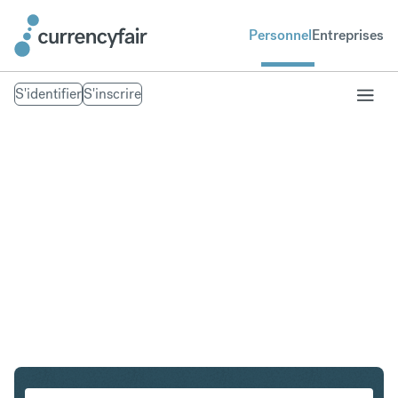
Personnel
Entreprises
S'identifier
S'inscrire
NZD en PHP
Convertir Dollar néo-zélandais en Peso philippin