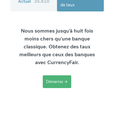
Actuel
35.610
de taux
Nous sommes jusqu'à huit fois
moins chers qu'une banque
classique. Obtenez des taux
meilleurs que ceux des banques
avec CurrencyFair.
Démarrez
arrow_forward