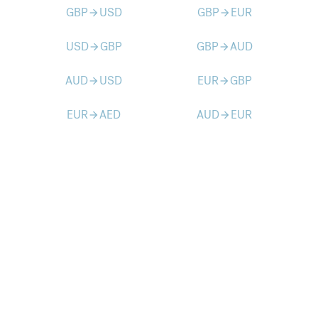
GBP
USD
GBP
EUR
arrow_forward
arrow_forward
USD
GBP
GBP
AUD
arrow_forward
arrow_forward
AUD
USD
EUR
GBP
arrow_forward
arrow_forward
EUR
AED
AUD
EUR
arrow_forward
arrow_forward