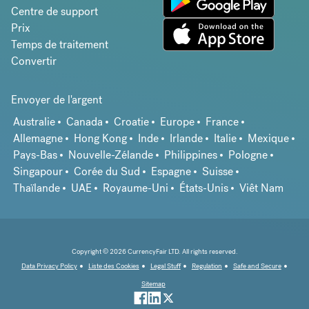
Centre de support
Prix
Temps de traitement
Convertir
Envoyer de l'argent
Australie
Canada
Croatie
Europe
France
Allemagne
Hong Kong
Inde
Irlande
Italie
Mexique
Pays-Bas
Nouvelle-Zélande
Philippines
Pologne
Singapour
Corée du Sud
Espagne
Suisse
Thaïlande
UAE
Royaume-Uni
États-Unis
Viêt Nam
Copyright © 2026 CurrencyFair LTD. All rights reserved.
Data Privacy Policy
Liste des Cookies
Legal Stuff
Regulation
Safe and Secure
Sitemap