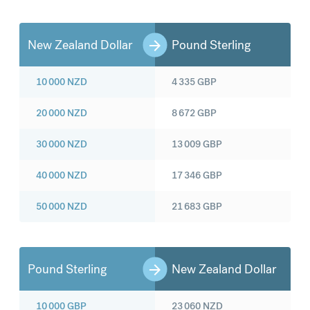
New Zealand Dollar
Pound Sterling
10 000
NZD
4 335
GBP
20 000
NZD
8 672
GBP
30 000
NZD
13 009
GBP
40 000
NZD
17 346
GBP
50 000
NZD
21 683
GBP
Pound Sterling
New Zealand Dollar
10 000
GBP
23 060
NZD