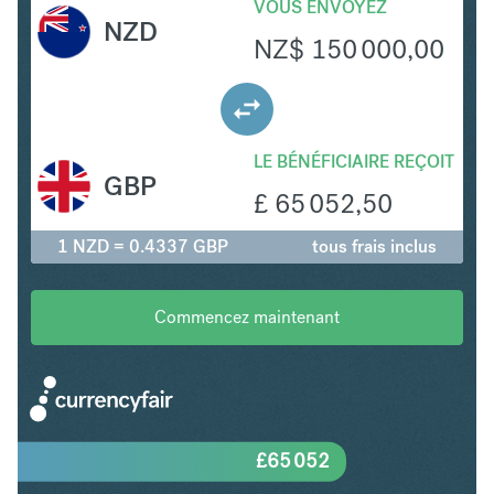
VOUS ENVOYEZ
NZD
NZ$
150 000,00
LE BÉNÉFICIAIRE REÇOIT
GBP
£
65 052,50
1 NZD = 0.4337 GBP
tous frais inclus
Commencez maintenant
£
65 052