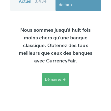
Actuel
0.434
de taux
Nous sommes jusqu'à huit fois
moins chers qu'une banque
classique. Obtenez des taux
meilleurs que ceux des banques
avec CurrencyFair.
Démarrez
arrow_forward