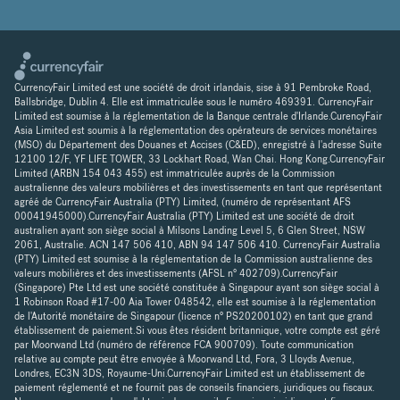
CurrencyFair Limited est une société de droit irlandais, sise à 91 Pembroke Road,
Ballsbridge, Dublin 4. Elle est immatriculée sous le numéro 469391. CurrencyFair
Limited est soumise à la réglementation de la Banque centrale d'Irlande.CurencyFair
Asia Limited est soumis à la réglementation des opérateurs de services monétaires
(MSO) du Département des Douanes et Accises (C&ED), enregistré à l'adresse Suite
12100 12/F, YF LIFE TOWER, 33 Lockhart Road, Wan Chai. Hong Kong.CurrencyFair
Limited (ARBN 154 043 455) est immatriculée auprès de la Commission
australienne des valeurs mobilières et des investissements en tant que représentant
agréé de CurrencyFair Australia (PTY) Limited, (numéro de représentant AFS
00041945000).CurrencyFair Australia (PTY) Limited est une société de droit
australien ayant son siège social à Milsons Landing Level 5, 6 Glen Street, NSW
2061, Australie. ACN 147 506 410, ABN 94 147 506 410. CurrencyFair Australia
(PTY) Limited est soumise à la réglementation de la Commission australienne des
valeurs mobilières et des investissements (AFSL n° 402709).CurrencyFair
(Singapore) Pte Ltd est une société constituée à Singapour ayant son siège social à
1 Robinson Road #17-00 Aia Tower 048542, elle est soumise à la réglementation
de l'Autorité monétaire de Singapour (licence n° PS20200102) en tant que grand
établissement de paiement.Si vous êtes résident britannique, votre compte est géré
par Moorwand Ltd (numéro de référence FCA 900709). Toute communication
relative au compte peut être envoyée à Moorwand Ltd, Fora, 3 Lloyds Avenue,
Londres, EC3N 3DS, Royaume-Uni.CurrencyFair Limited est un établissement de
paiement réglementé et ne fournit pas de conseils financiers, juridiques ou fiscaux.