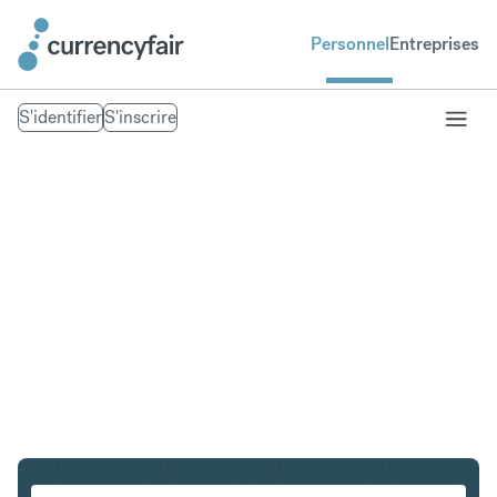
Personnel
Entreprises
S'identifier
S'inscrire
NZD en GBP
Convertir Dollar néo-zélandais en Livre sterling