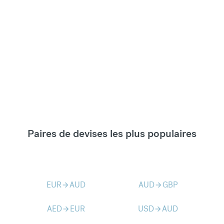
Paires de devises les plus populaires
EUR
AUD
AUD
GBP
arrow_forward
arrow_forward
AED
EUR
USD
AUD
arrow_forward
arrow_forward