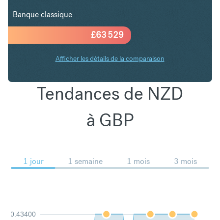
Banque classique
£
63 529
Afficher les détails de la comparaison
Tendances de NZD
à GBP
1 jour
1 semaine
1 mois
3 mois
0.43400