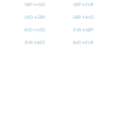
GBP
USD
GBP
EUR
arrow_forward
arrow_forward
USD
GBP
GBP
AUD
arrow_forward
arrow_forward
AUD
USD
EUR
GBP
arrow_forward
arrow_forward
EUR
AED
AUD
EUR
arrow_forward
arrow_forward