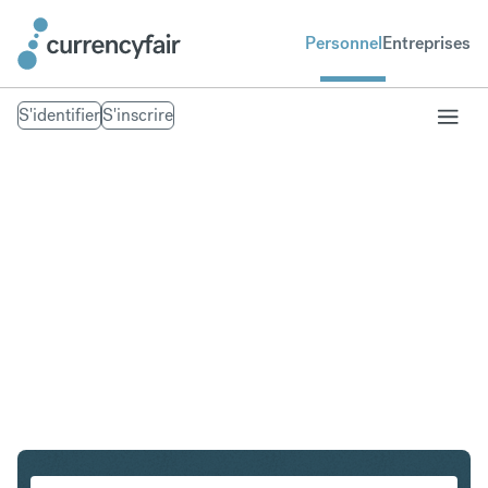
Personnel
Entreprises
S'identifier
S'inscrire
NZD en CHF
Convertir Dollar néo-zélandais en Franc suisse