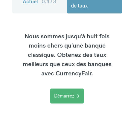
Actuel
0.473
de taux
Nous sommes jusqu'à huit fois
moins chers qu'une banque
classique. Obtenez des taux
meilleurs que ceux des banques
avec CurrencyFair.
Démarrez
arrow_forward