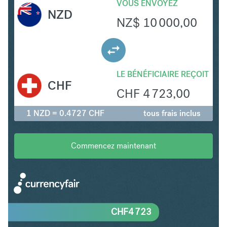
VOUS ENVOYEZ
NZD
NZ$
10 000,00
LE BÉNÉFICIAIRE REÇOIT
CHF
CHF
4 723,00
1 NZD = 0.4727 CHF
tous frais inclus
Commencez maintenant
CHF
4 723