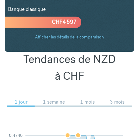
Banque classique
CHF
4 597
Afficher les détails de la comparaison
Tendances de NZD
à CHF
1 jour
1 semaine
1 mois
3 mois
0.4740