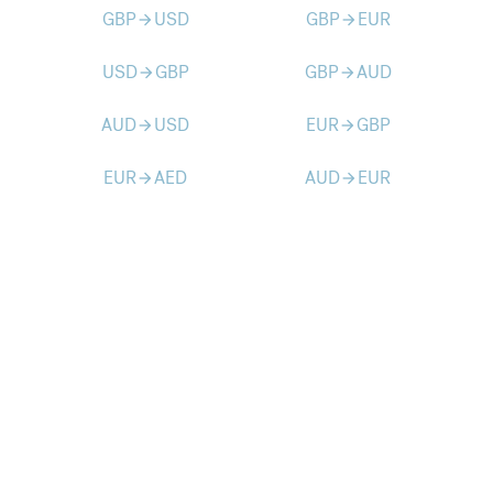
GBP
USD
GBP
EUR
arrow_forward
arrow_forward
USD
GBP
GBP
AUD
arrow_forward
arrow_forward
AUD
USD
EUR
GBP
arrow_forward
arrow_forward
EUR
AED
AUD
EUR
arrow_forward
arrow_forward