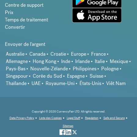
Centre de support
Prix
Temps de traitement
Convertir
Envoyer de l'argent
Australie
Canada
Croatie
Europe
France
Allemagne
Hong Kong
Inde
Irlande
Italie
Mexique
Pays-Bas
Nouvelle-Zélande
Philippines
Pologne
Singapour
Corée du Sud
Espagne
Suisse
Thaïlande
UAE
Royaume-Uni
États-Unis
Viêt Nam
Copyright © 2026 CurrencyFair LTD. All rights reserved.
Data Privacy Policy
Liste des Cookies
Legal Stuff
Regulation
Safe and Secure
Sitemap