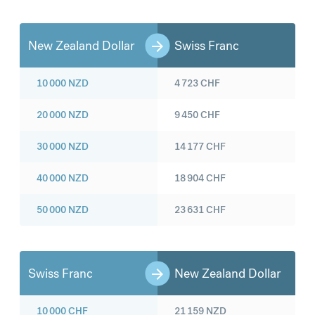
New Zealand Dollar
Swiss Franc
10 000
NZD
4 723
CHF
20 000
NZD
9 450
CHF
30 000
NZD
14 177
CHF
40 000
NZD
18 904
CHF
50 000
NZD
23 631
CHF
Swiss Franc
New Zealand Dollar
10 000
CHF
21 159
NZD