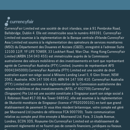
CurrencyFair Limited est une société de droit irlandais, sise à 91 Pembroke Road,
Ballsbridge, Dublin 4. Elle est immatriculée sous le numéro 469391. CurrencyFair
Limited est soumise à la réglementation de la Banque centrale d'Irlande.CurencyFair
Asia Limited est soumis à la réglementation des opérateurs de services monétaires
(MSO) du Département des Douanes et Accises (C&ED), enregistré à l'adresse Suite
12100 12/F, YF LIFE TOWER, 33 Lockhart Road, Wan Chai. Hong Kong.CurrencyFair
Limited (ARBN 154 043 455) est immatriculée auprès de la Commission
australienne des valeurs mobilières et des investissements en tant que représentant
agréé de CurrencyFair Australia (PTY) Limited, (numéro de représentant AFS
00041945000).CurrencyFair Australia (PTY) Limited est une société de droit
australien ayant son siège social à Milsons Landing Level 5, 6 Glen Street, NSW
2061, Australie. ACN 147 506 410, ABN 94 147 506 410. CurrencyFair Australia
(PTY) Limited est soumise à la réglementation de la Commission australienne des
valeurs mobilières et des investissements (AFSL n° 402709).CurrencyFair
(Singapore) Pte Ltd est une société constituée à Singapour ayant son siège social à
1 Robinson Road #17-00 Aia Tower 048542, elle est soumise à la réglementation
de l'Autorité monétaire de Singapour (licence n° PS20200102) en tant que grand
établissement de paiement.Si vous êtes résident britannique, votre compte est géré
par Moorwand Ltd (numéro de référence FCA 900709). Toute communication
relative au compte peut être envoyée à Moorwand Ltd, Fora, 3 Lloyds Avenue,
Londres, EC3N 3DS, Royaume-Uni.CurrencyFair Limited est un établissement de
paiement réglementé et ne fournit pas de conseils financiers, juridiques ou fiscaux.