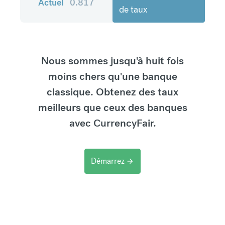
Actuel
0.817
de taux
Nous sommes jusqu'à huit fois
moins chers qu'une banque
classique. Obtenez des taux
meilleurs que ceux des banques
avec CurrencyFair.
Démarrez
arrow_forward