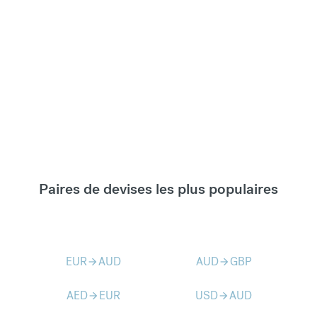
Paires de devises les plus populaires
EUR
AUD
AUD
GBP
arrow_forward
arrow_forward
AED
EUR
USD
AUD
arrow_forward
arrow_forward