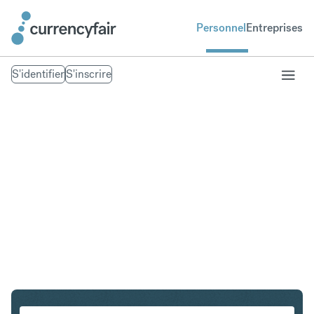
Personnel
Entreprises
S'identifier
S'inscrire
NZD en CAD
Convertir Dollar néo-zélandais en Dollar canadien