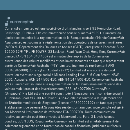
CurrencyFair Limited est une société de droit irlandais, sise à 91 Pembroke Road,
Ballsbridge, Dublin 4. Elle est immatriculée sous le numéro 469391. CurrencyFair
Limited est soumise à la réglementation de la Banque centrale d'Irlande.CurencyFair
Asia Limited est soumis à la réglementation des opérateurs de services monétaires
(MSO) du Département des Douanes et Accises (C&ED), enregistré à l'adresse Suite
12100 12/F, YF LIFE TOWER, 33 Lockhart Road, Wan Chai. Hong Kong.CurrencyFair
Limited (ARBN 154 043 455) est immatriculée auprès de la Commission
australienne des valeurs mobilières et des investissements en tant que représentant
agréé de CurrencyFair Australia (PTY) Limited, (numéro de représentant AFS
00041945000).CurrencyFair Australia (PTY) Limited est une société de droit
australien ayant son siège social à Milsons Landing Level 5, 6 Glen Street, NSW
2061, Australie. ACN 147 506 410, ABN 94 147 506 410. CurrencyFair Australia
(PTY) Limited est soumise à la réglementation de la Commission australienne des
valeurs mobilières et des investissements (AFSL n° 402709).CurrencyFair
(Singapore) Pte Ltd est une société constituée à Singapour ayant son siège social à
1 Robinson Road #17-00 Aia Tower 048542, elle est soumise à la réglementation
de l'Autorité monétaire de Singapour (licence n° PS20200102) en tant que grand
établissement de paiement.Si vous êtes résident britannique, votre compte est géré
par Moorwand Ltd (numéro de référence FCA 900709). Toute communication
relative au compte peut être envoyée à Moorwand Ltd, Fora, 3 Lloyds Avenue,
Londres, EC3N 3DS, Royaume-Uni.CurrencyFair Limited est un établissement de
paiement réglementé et ne fournit pas de conseils financiers, juridiques ou fiscaux.