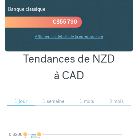
Banque classique
C$
55 790
Afficher les détails de la comparaison
Tendances de NZD
à CAD
1 jour
1 semaine
1 mois
3 mois
0.8200