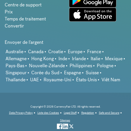
Centre de support
Prix
Temps de traitement
Convertir
Envoyer de l'argent
Australie
Canada
Croatie
Europe
France
Allemagne
Hong Kong
Inde
Irlande
Italie
Mexique
Pays-Bas
Nouvelle-Zélande
Philippines
Pologne
Singapour
Corée du Sud
Espagne
Suisse
Thaïlande
UAE
Royaume-Uni
États-Unis
Viêt Nam
Copyright © 2026 CurrencyFair LTD. All rights reserved.
Data Privacy Policy
Liste des Cookies
Legal Stuff
Regulation
Safe and Secure
Sitemap