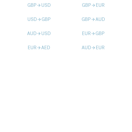
GBP
USD
GBP
EUR
arrow_forward
arrow_forward
USD
GBP
GBP
AUD
arrow_forward
arrow_forward
AUD
USD
EUR
GBP
arrow_forward
arrow_forward
EUR
AED
AUD
EUR
arrow_forward
arrow_forward