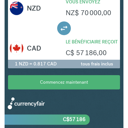
VOUS ENVOYEZ
NZD
NZ$
70 000,00
LE BÉNÉFICIAIRE REÇOIT
CAD
C$
57 186,00
1 NZD = 0.817 CAD
tous frais inclus
Commencez maintenant
C$
57 186