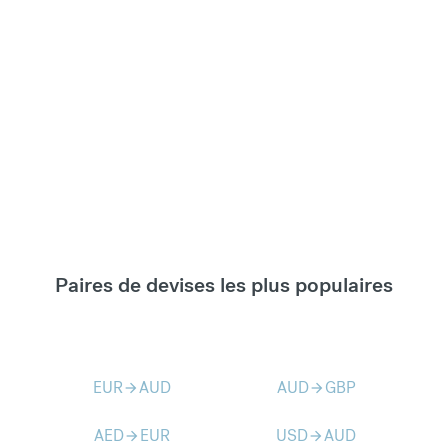
Paires de devises les plus populaires
EUR
AUD
AUD
GBP
arrow_forward
arrow_forward
AED
EUR
USD
AUD
arrow_forward
arrow_forward