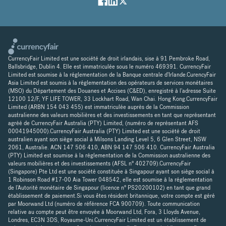
CurrencyFair Limited est une société de droit irlandais, sise à 91 Pembroke Road,
Ballsbridge, Dublin 4. Elle est immatriculée sous le numéro 469391. CurrencyFair
Limited est soumise à la réglementation de la Banque centrale d'Irlande.CurencyFair
Asia Limited est soumis à la réglementation des opérateurs de services monétaires
(MSO) du Département des Douanes et Accises (C&ED), enregistré à l'adresse Suite
12100 12/F, YF LIFE TOWER, 33 Lockhart Road, Wan Chai. Hong Kong.CurrencyFair
Limited (ARBN 154 043 455) est immatriculée auprès de la Commission
australienne des valeurs mobilières et des investissements en tant que représentant
agréé de CurrencyFair Australia (PTY) Limited, (numéro de représentant AFS
00041945000).CurrencyFair Australia (PTY) Limited est une société de droit
australien ayant son siège social à Milsons Landing Level 5, 6 Glen Street, NSW
2061, Australie. ACN 147 506 410, ABN 94 147 506 410. CurrencyFair Australia
(PTY) Limited est soumise à la réglementation de la Commission australienne des
valeurs mobilières et des investissements (AFSL n° 402709).CurrencyFair
(Singapore) Pte Ltd est une société constituée à Singapour ayant son siège social à
1 Robinson Road #17-00 Aia Tower 048542, elle est soumise à la réglementation
de l'Autorité monétaire de Singapour (licence n° PS20200102) en tant que grand
établissement de paiement.Si vous êtes résident britannique, votre compte est géré
par Moorwand Ltd (numéro de référence FCA 900709). Toute communication
relative au compte peut être envoyée à Moorwand Ltd, Fora, 3 Lloyds Avenue,
Londres, EC3N 3DS, Royaume-Uni.CurrencyFair Limited est un établissement de