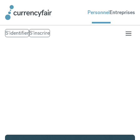
Personnel
Entreprises
S'identifier
S'inscrire
NZD en AED
Convertir Dollar néo-zélandais en Dirham des
Émirats arabes unis