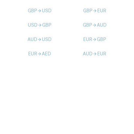
GBP
USD
GBP
EUR
arrow_forward
arrow_forward
USD
GBP
GBP
AUD
arrow_forward
arrow_forward
AUD
USD
EUR
GBP
arrow_forward
arrow_forward
EUR
AED
AUD
EUR
arrow_forward
arrow_forward