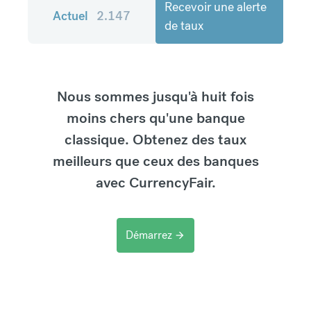
Recevoir une alerte
Actuel
2.147
de taux
Nous sommes jusqu'à huit fois
moins chers qu'une banque
classique. Obtenez des taux
meilleurs que ceux des banques
avec CurrencyFair.
Démarrez
arrow_forward