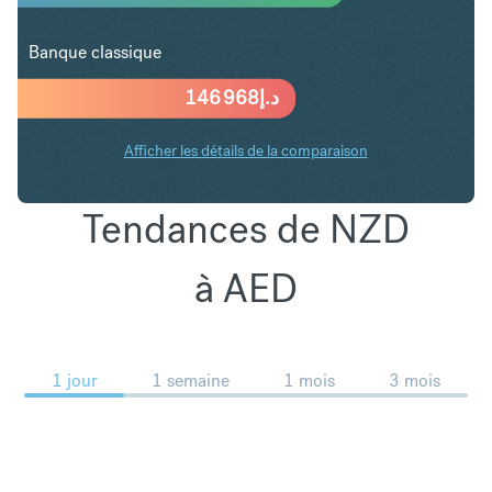
Banque classique
146 968
د.إ
Afficher les détails de la comparaison
Tendances de NZD
à AED
1 jour
1 semaine
1 mois
3 mois