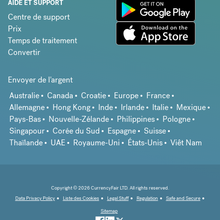
AIDE ET SUPPORT
Centre de support
Prix
Temps de traitement
Convertir
Envoyer de l'argent
Australie
Canada
Croatie
Europe
France
Allemagne
Hong Kong
Inde
Irlande
Italie
Mexique
Pays-Bas
Nouvelle-Zélande
Philippines
Pologne
Singapour
Corée du Sud
Espagne
Suisse
Thaïlande
UAE
Royaume-Uni
États-Unis
Viêt Nam
Copyright © 2026 CurrencyFair LTD. All rights reserved.
Data Privacy Policy
Liste des Cookies
Legal Stuff
Regulation
Safe and Secure
Sitemap