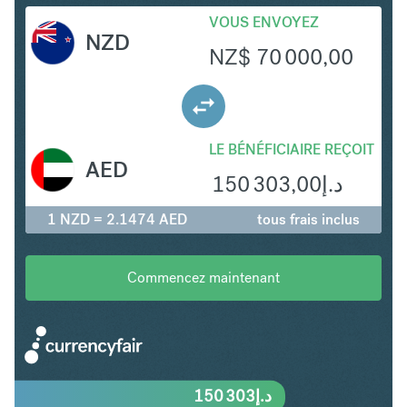
VOUS ENVOYEZ
NZD
NZ$
70 000,00
LE BÉNÉFICIAIRE REÇOIT
AED
150 303,00
د.إ
1 NZD = 2.1474 AED
tous frais inclus
Commencez maintenant
150 303
د.إ