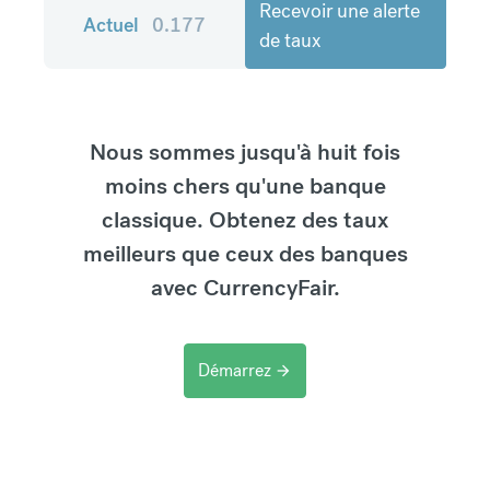
Recevoir une alerte
Actuel
0.177
de taux
Nous sommes jusqu'à huit fois
moins chers qu'une banque
classique. Obtenez des taux
meilleurs que ceux des banques
avec CurrencyFair.
Démarrez
arrow_forward