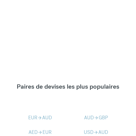
Paires de devises les plus populaires
EUR
AUD
AUD
GBP
arrow_forward
arrow_forward
AED
EUR
USD
AUD
arrow_forward
arrow_forward