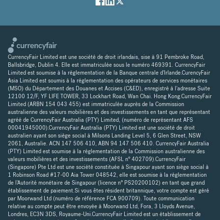
CurrencyFair Limited est une société de droit irlandais, sise à 91 Pembroke Road,
Ballsbridge, Dublin 4. Elle est immatriculée sous le numéro 469391. CurrencyFair
Limited est soumise à la réglementation de la Banque centrale d'Irlande.CurencyFair
Asia Limited est soumis à la réglementation des opérateurs de services monétaires
(MSO) du Département des Douanes et Accises (C&ED), enregistré à l'adresse Suite
12100 12/F, YF LIFE TOWER, 33 Lockhart Road, Wan Chai. Hong Kong.CurrencyFair
Limited (ARBN 154 043 455) est immatriculée auprès de la Commission
australienne des valeurs mobilières et des investissements en tant que représentant
agréé de CurrencyFair Australia (PTY) Limited, (numéro de représentant AFS
00041945000).CurrencyFair Australia (PTY) Limited est une société de droit
australien ayant son siège social à Milsons Landing Level 5, 6 Glen Street, NSW
2061, Australie. ACN 147 506 410, ABN 94 147 506 410. CurrencyFair Australia
(PTY) Limited est soumise à la réglementation de la Commission australienne des
valeurs mobilières et des investissements (AFSL n° 402709).CurrencyFair
(Singapore) Pte Ltd est une société constituée à Singapour ayant son siège social à
1 Robinson Road #17-00 Aia Tower 048542, elle est soumise à la réglementation
de l'Autorité monétaire de Singapour (licence n° PS20200102) en tant que grand
établissement de paiement.Si vous êtes résident britannique, votre compte est géré
par Moorwand Ltd (numéro de référence FCA 900709). Toute communication
relative au compte peut être envoyée à Moorwand Ltd, Fora, 3 Lloyds Avenue,
Londres, EC3N 3DS, Royaume-Uni.CurrencyFair Limited est un établissement de