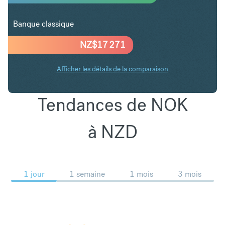
Banque classique
NZ$
17 271
Afficher les détails de la comparaison
Tendances de NOK
à NZD
1 jour
1 semaine
1 mois
3 mois