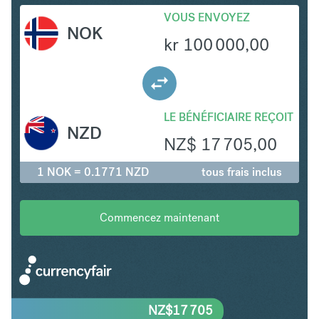
VOUS ENVOYEZ
NOK
kr
100 000,00
LE BÉNÉFICIAIRE REÇOIT
NZD
NZ$
17 705,00
1 NOK = 0.1771 NZD
tous frais inclus
Commencez maintenant
NZ$
17 705