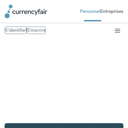
Personnel
Entreprises
S'identifier
S'inscrire
NOK en NZD
Convertir Couronne norvégienne en Dollar néo-
zélandais