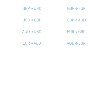
GBP
USD
GBP
EUR
arrow_forward
arrow_forward
USD
GBP
GBP
AUD
arrow_forward
arrow_forward
AUD
USD
EUR
GBP
arrow_forward
arrow_forward
EUR
AED
AUD
EUR
arrow_forward
arrow_forward