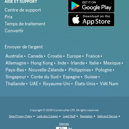
AIDE ET SUPPORT
Centre de support
Prix
Temps de traitement
Convertir
Envoyer de l'argent
Australie
Canada
Croatie
Europe
France
Allemagne
Hong Kong
Inde
Irlande
Italie
Mexique
Pays-Bas
Nouvelle-Zélande
Philippines
Pologne
Singapour
Corée du Sud
Espagne
Suisse
Thaïlande
UAE
Royaume-Uni
États-Unis
Viêt Nam
Copyright © 2026 CurrencyFair LTD. All rights reserved.
Data Privacy Policy
Liste des Cookies
Legal Stuff
Regulation
Safe and Secure
Sitemap