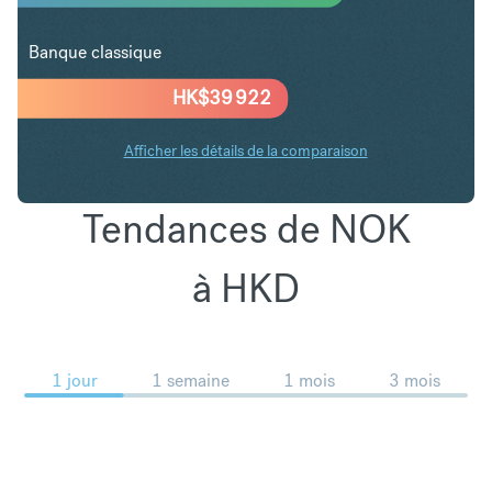
Banque classique
HK$
39 922
Afficher les détails de la comparaison
Tendances de NOK
à HKD
1 jour
1 semaine
1 mois
3 mois