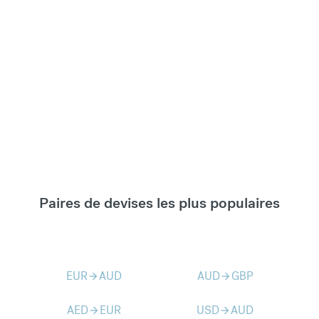
Paires de devises les plus populaires
EUR
AUD
AUD
GBP
arrow_forward
arrow_forward
AED
EUR
USD
AUD
arrow_forward
arrow_forward