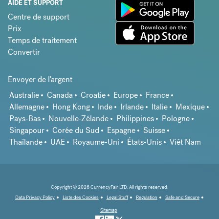
AIDE ET SUPPORT
Centre de support
Prix
Temps de traitement
Convertir
Envoyer de l'argent
Australie
Canada
Croatie
Europe
France
Allemagne
Hong Kong
Inde
Irlande
Italie
Mexique
Pays-Bas
Nouvelle-Zélande
Philippines
Pologne
Singapour
Corée du Sud
Espagne
Suisse
Thaïlande
UAE
Royaume-Uni
États-Unis
Viêt Nam
Copyright © 2026 CurrencyFair LTD. All rights reserved.
Data Privacy Policy
Liste des Cookies
Legal Stuff
Regulation
Safe and Secure
Sitemap