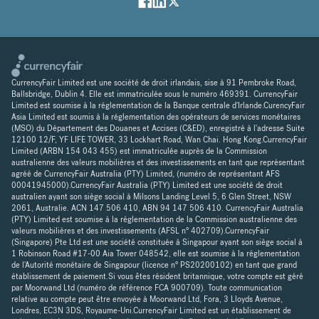
CurrencyFair Limited est une société de droit irlandais, sise à 91 Pembroke Road,
Ballsbridge, Dublin 4. Elle est immatriculée sous le numéro 469391. CurrencyFair
Limited est soumise à la réglementation de la Banque centrale d'Irlande.CurencyFair
Asia Limited est soumis à la réglementation des opérateurs de services monétaires
(MSO) du Département des Douanes et Accises (C&ED), enregistré à l'adresse Suite
12100 12/F, YF LIFE TOWER, 33 Lockhart Road, Wan Chai. Hong Kong.CurrencyFair
Limited (ARBN 154 043 455) est immatriculée auprès de la Commission
australienne des valeurs mobilières et des investissements en tant que représentant
agréé de CurrencyFair Australia (PTY) Limited, (numéro de représentant AFS
00041945000).CurrencyFair Australia (PTY) Limited est une société de droit
australien ayant son siège social à Milsons Landing Level 5, 6 Glen Street, NSW
2061, Australie. ACN 147 506 410, ABN 94 147 506 410. CurrencyFair Australia
(PTY) Limited est soumise à la réglementation de la Commission australienne des
valeurs mobilières et des investissements (AFSL n° 402709).CurrencyFair
(Singapore) Pte Ltd est une société constituée à Singapour ayant son siège social à
1 Robinson Road #17-00 Aia Tower 048542, elle est soumise à la réglementation
de l'Autorité monétaire de Singapour (licence n° PS20200102) en tant que grand
établissement de paiement.Si vous êtes résident britannique, votre compte est géré
par Moorwand Ltd (numéro de référence FCA 900709). Toute communication
relative au compte peut être envoyée à Moorwand Ltd, Fora, 3 Lloyds Avenue,
Londres, EC3N 3DS, Royaume-Uni.CurrencyFair Limited est un établissement de