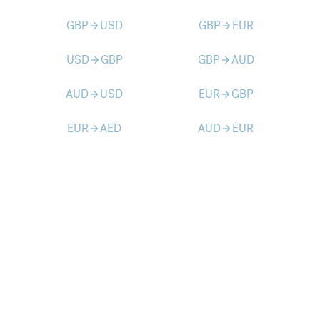
GBP
USD
GBP
EUR
arrow_forward
arrow_forward
USD
GBP
GBP
AUD
arrow_forward
arrow_forward
AUD
USD
EUR
GBP
arrow_forward
arrow_forward
EUR
AED
AUD
EUR
arrow_forward
arrow_forward