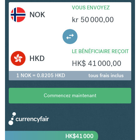
VOUS ENVOYEZ
NOK
kr
50 000,00
LE BÉNÉFICIAIRE REÇOIT
HKD
HK$
41 000,00
1 NOK = 0.8205 HKD
tous frais inclus
Commencez maintenant
HK$
41 000