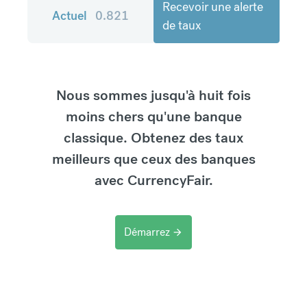
Recevoir une alerte
Actuel
0.821
de taux
Nous sommes jusqu'à huit fois
moins chers qu'une banque
classique. Obtenez des taux
meilleurs que ceux des banques
avec CurrencyFair.
Démarrez
arrow_forward