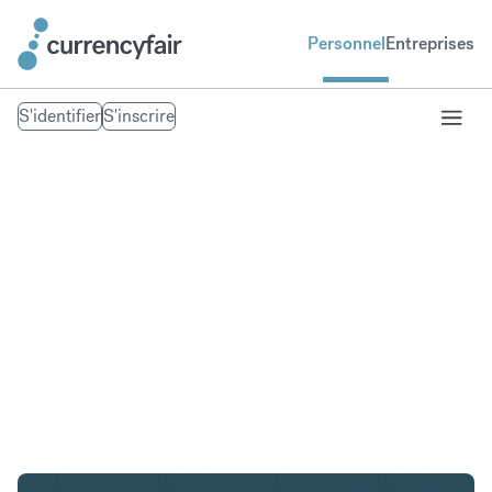
Personnel
Entreprises
S'identifier
S'inscrire
NOK en HKD
Convertir Couronne norvégienne en Dollar de Hong
Kong