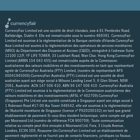
CurrencyFair Limited est une société de droit irlandais, sise à 91 Pembroke Road,
Ballsbridge, Dublin 4. Elle est immatriculée sous le numéro 469391. CurrencyFair
Limited est soumise à la réglementation de la Banque centrale d'Irlande.CurencyFair
Asia Limited est soumis à la réglementation des opérateurs de services monétaires
(MSO) du Département des Douanes et Accises (C&ED), enregistré à l'adresse Suite
12100 12/F, YF LIFE TOWER, 33 Lockhart Road, Wan Chai. Hong Kong.CurrencyFair
Limited (ARBN 154 043 455) est immatriculée auprès de la Commission
australienne des valeurs mobilières et des investissements en tant que représentant
agréé de CurrencyFair Australia (PTY) Limited, (numéro de représentant AFS
00041945000).CurrencyFair Australia (PTY) Limited est une société de droit
australien ayant son siège social à Milsons Landing Level 5, 6 Glen Street, NSW
2061, Australie. ACN 147 506 410, ABN 94 147 506 410. CurrencyFair Australia
(PTY) Limited est soumise à la réglementation de la Commission australienne des
valeurs mobilières et des investissements (AFSL n° 402709).CurrencyFair
(Singapore) Pte Ltd est une société constituée à Singapour ayant son siège social à
1 Robinson Road #17-00 Aia Tower 048542, elle est soumise à la réglementation
de l'Autorité monétaire de Singapour (licence n° PS20200102) en tant que grand
établissement de paiement.Si vous êtes résident britannique, votre compte est géré
par Moorwand Ltd (numéro de référence FCA 900709). Toute communication
relative au compte peut être envoyée à Moorwand Ltd, Fora, 3 Lloyds Avenue,
Londres, EC3N 3DS, Royaume-Uni.CurrencyFair Limited est un établissement de
paiement réglementé et ne fournit pas de conseils financiers, juridiques ou fiscaux.