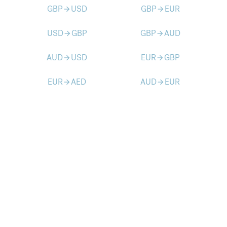
GBP
USD
GBP
EUR
arrow_forward
arrow_forward
USD
GBP
GBP
AUD
arrow_forward
arrow_forward
AUD
USD
EUR
GBP
arrow_forward
arrow_forward
EUR
AED
AUD
EUR
arrow_forward
arrow_forward