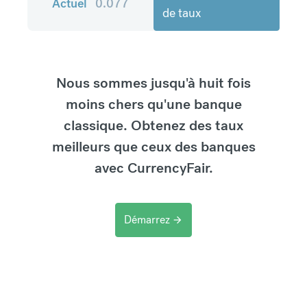
Actuel
0.077
de taux
Nous sommes jusqu'à huit fois
moins chers qu'une banque
classique. Obtenez des taux
meilleurs que ceux des banques
avec CurrencyFair.
Démarrez
arrow_forward