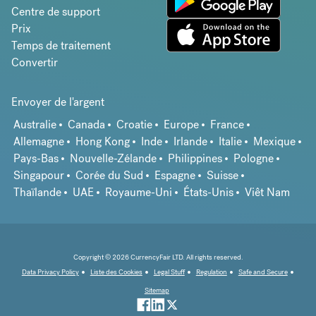
Centre de support
Prix
Temps de traitement
Convertir
Envoyer de l'argent
Australie
Canada
Croatie
Europe
France
Allemagne
Hong Kong
Inde
Irlande
Italie
Mexique
Pays-Bas
Nouvelle-Zélande
Philippines
Pologne
Singapour
Corée du Sud
Espagne
Suisse
Thaïlande
UAE
Royaume-Uni
États-Unis
Viêt Nam
Copyright © 2026 CurrencyFair LTD. All rights reserved.
Data Privacy Policy
Liste des Cookies
Legal Stuff
Regulation
Safe and Secure
Sitemap