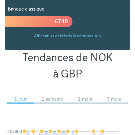
Banque classique
£
740
Afficher les détails de la comparaison
Tendances de NOK
à GBP
1 jour
1 semaine
1 mois
3 mois
0.07800