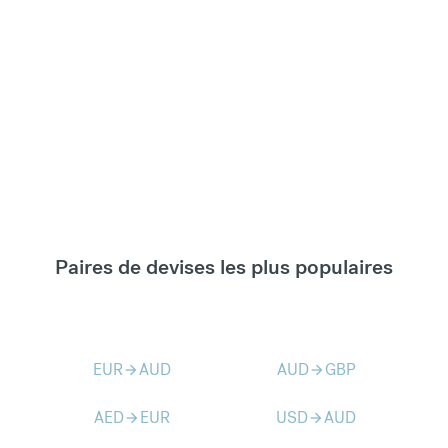
Paires de devises les plus populaires
EUR
AUD
AUD
GBP
arrow_forward
arrow_forward
AED
EUR
USD
AUD
arrow_forward
arrow_forward