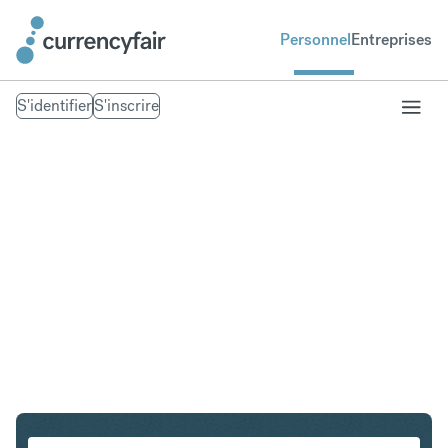
Personnel
Entreprises
S'identifier
S'inscrire
NOK en GBP
Convertir Couronne norvégienne en Livre sterling