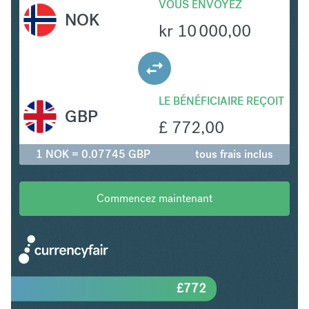
VOUS ENVOYEZ
NOK
kr
10 000,00
LE BÉNÉFICIAIRE REÇOIT
GBP
£
772,00
1 NOK = 0.07745 GBP
tous frais inclus
Commencez maintenant
£
772