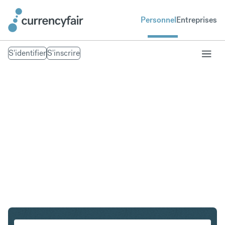
Personnel
Entreprises
S'identifier
S'inscrire
NOK en EUR
Convertir Couronne norvégienne en Euro