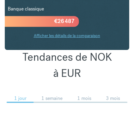
Banque classique
€
26 487
Afficher les détails de la comparaison
Tendances de NOK
à EUR
1 jour
1 semaine
1 mois
3 mois