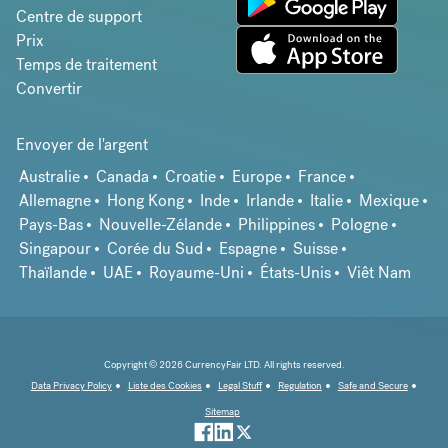
Centre de support
Prix
Temps de traitement
Convertir
Envoyer de l'argent
Australie
Canada
Croatie
Europe
France
Allemagne
Hong Kong
Inde
Irlande
Italie
Mexique
Pays-Bas
Nouvelle-Zélande
Philippines
Pologne
Singapour
Corée du Sud
Espagne
Suisse
Thaïlande
UAE
Royaume-Uni
États-Unis
Viêt Nam
Copyright © 2026 CurrencyFair LTD. All rights reserved.
Data Privacy Policy
Liste des Cookies
Legal Stuff
Regulation
Safe and Secure
Sitemap