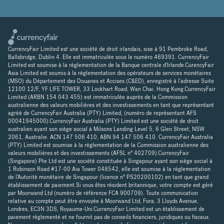
CurrencyFair Limited est une société de droit irlandais, sise à 91 Pembroke Road,
Ballsbridge, Dublin 4. Elle est immatriculée sous le numéro 469391. CurrencyFair
Limited est soumise à la réglementation de la Banque centrale d'Irlande.CurencyFair
Asia Limited est soumis à la réglementation des opérateurs de services monétaires
(MSO) du Département des Douanes et Accises (C&ED), enregistré à l'adresse Suite
12100 12/F, YF LIFE TOWER, 33 Lockhart Road, Wan Chai. Hong Kong.CurrencyFair
Limited (ARBN 154 043 455) est immatriculée auprès de la Commission
australienne des valeurs mobilières et des investissements en tant que représentant
agréé de CurrencyFair Australia (PTY) Limited, (numéro de représentant AFS
00041945000).CurrencyFair Australia (PTY) Limited est une société de droit
australien ayant son siège social à Milsons Landing Level 5, 6 Glen Street, NSW
2061, Australie. ACN 147 506 410, ABN 94 147 506 410. CurrencyFair Australia
(PTY) Limited est soumise à la réglementation de la Commission australienne des
valeurs mobilières et des investissements (AFSL n° 402709).CurrencyFair
(Singapore) Pte Ltd est une société constituée à Singapour ayant son siège social à
1 Robinson Road #17-00 Aia Tower 048542, elle est soumise à la réglementation
de l'Autorité monétaire de Singapour (licence n° PS20200102) en tant que grand
établissement de paiement.Si vous êtes résident britannique, votre compte est géré
par Moorwand Ltd (numéro de référence FCA 900709). Toute communication
relative au compte peut être envoyée à Moorwand Ltd, Fora, 3 Lloyds Avenue,
Londres, EC3N 3DS, Royaume-Uni.CurrencyFair Limited est un établissement de
paiement réglementé et ne fournit pas de conseils financiers, juridiques ou fiscaux.