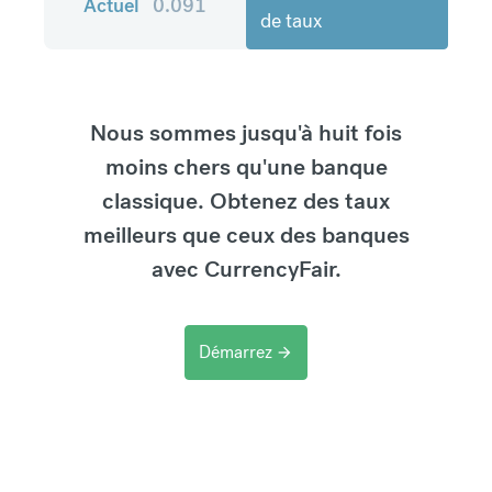
Actuel
0.091
de taux
Nous sommes jusqu'à huit fois
moins chers qu'une banque
classique. Obtenez des taux
meilleurs que ceux des banques
avec CurrencyFair.
Démarrez
arrow_forward