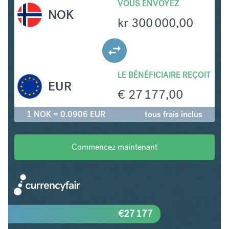
VOUS ENVOYEZ
NOK
kr
300 000,00
LE BÉNÉFICIAIRE REÇOIT
EUR
€
27 177,00
1 NOK = 0.0906 EUR
tous frais inclus
Commencez maintenant
€
27 177