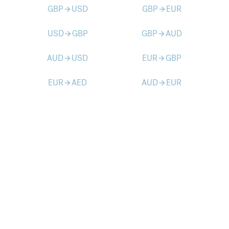
GBP
USD
GBP
EUR
arrow_forward
arrow_forward
USD
GBP
GBP
AUD
arrow_forward
arrow_forward
AUD
USD
EUR
GBP
arrow_forward
arrow_forward
EUR
AED
AUD
EUR
arrow_forward
arrow_forward