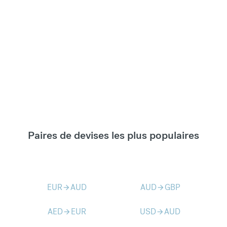
Paires de devises les plus populaires
EUR
AUD
AUD
GBP
arrow_forward
arrow_forward
AED
EUR
USD
AUD
arrow_forward
arrow_forward