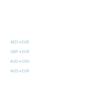
AED
EUR
arrow_forward
GBP
EUR
arrow_forward
AUD
USD
arrow_forward
AUD
EUR
arrow_forward