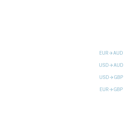
EUR
AUD
arrow_forward
USD
AUD
arrow_forward
USD
GBP
arrow_forward
EUR
GBP
arrow_forward