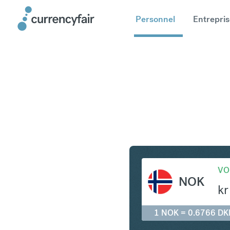
Personnel
Entrepris
NOK en D
VO
NOK
kr
1 NOK = 0.6766 DK