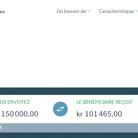
J'ai besoin de
Caractéristique
es
KK
Convertir Couronne norvégienne
US ENVOYEZ
LE BÉNÉFICIAIRE REÇOIT
150 000,00
kr
101 465,00
K