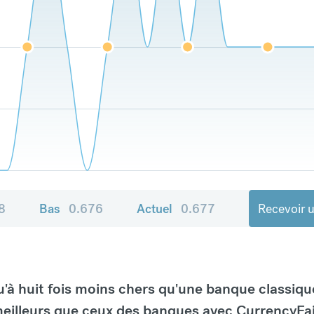
8
Bas
0.676
Actuel
0.677
Recevoir u
à huit fois moins chers qu'une banque classiqu
eilleurs que ceux des banques avec CurrencyFai