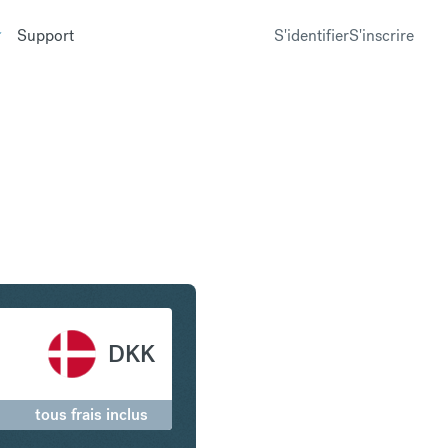
Support
S'identifier
S'inscrire
 en Couronne danoise
DKK
tous frais inclus