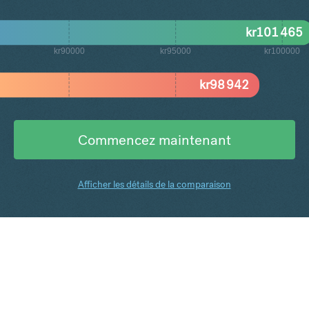
kr
101 465
kr90000
kr95000
kr100000
kr
98 942
Commencez maintenant
Afficher les détails de la comparaison