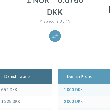
1 NOK = 0.6766
DKK
Mis à jour à
05:49
Danish Krone
Danish Krone
652
DKK
1 000
DKK
1 328
DKK
2 000
DKK