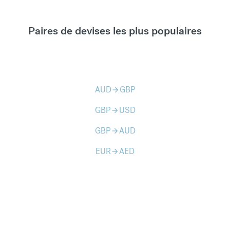
Paires de devises les plus populaires
AUD
GBP
arrow_forward
GBP
USD
arrow_forward
GBP
AUD
arrow_forward
EUR
AED
arrow_forward