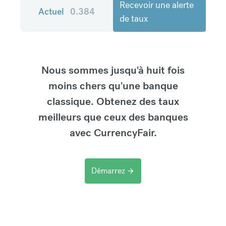
Recevoir une alerte
Actuel
0.384
de taux
Nous sommes jusqu'à huit fois
moins chers qu'une banque
classique. Obtenez des taux
meilleurs que ceux des banques
avec CurrencyFair.
Démarrez
arrow_forward