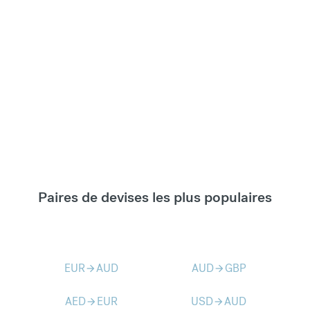
Paires de devises les plus populaires
EUR
AUD
AUD
GBP
arrow_forward
arrow_forward
AED
EUR
USD
AUD
arrow_forward
arrow_forward