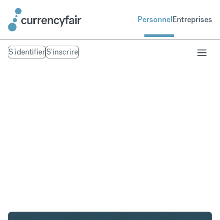
Personnel
Entreprises
S'identifier
S'inscrire
NOK en AED
Convertir Couronne norvégienne en Dirham des
Émirats arabes unis