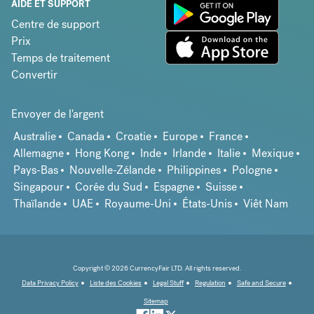
AIDE ET SUPPORT
Centre de support
Prix
Temps de traitement
Convertir
Envoyer de l'argent
Australie
Canada
Croatie
Europe
France
Allemagne
Hong Kong
Inde
Irlande
Italie
Mexique
Pays-Bas
Nouvelle-Zélande
Philippines
Pologne
Singapour
Corée du Sud
Espagne
Suisse
Thaïlande
UAE
Royaume-Uni
États-Unis
Viêt Nam
Copyright © 2026 CurrencyFair LTD. All rights reserved.
Data Privacy Policy
Liste des Cookies
Legal Stuff
Regulation
Safe and Secure
Sitemap