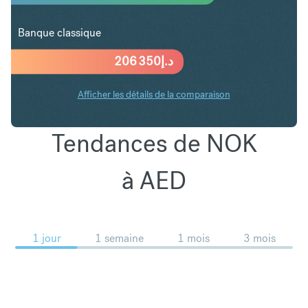
Banque classique
206 350
د.إ
Afficher les détails de la comparaison
Tendances de NOK
à AED
1 jour
1 semaine
1 mois
3 mois