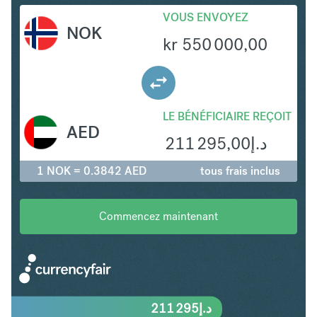
VOUS ENVOYEZ
NOK
kr
550 000,00
LE BÉNÉFICIAIRE REÇOIT
AED
211 295,00
د.إ
1 NOK = 0.3842 AED
tous frais inclus
Commencez maintenant
211 295
د.إ