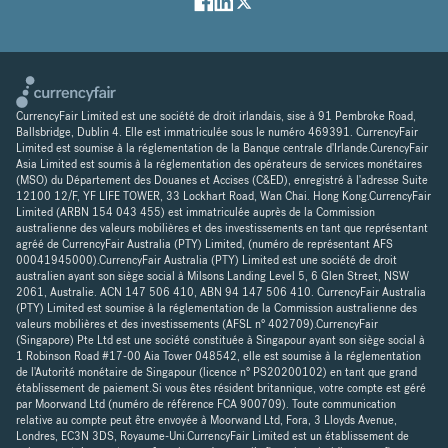
CurrencyFair Limited est une société de droit irlandais, sise à 91 Pembroke Road,
Ballsbridge, Dublin 4. Elle est immatriculée sous le numéro 469391. CurrencyFair
Limited est soumise à la réglementation de la Banque centrale d'Irlande.CurencyFair
Asia Limited est soumis à la réglementation des opérateurs de services monétaires
(MSO) du Département des Douanes et Accises (C&ED), enregistré à l'adresse Suite
12100 12/F, YF LIFE TOWER, 33 Lockhart Road, Wan Chai. Hong Kong.CurrencyFair
Limited (ARBN 154 043 455) est immatriculée auprès de la Commission
australienne des valeurs mobilières et des investissements en tant que représentant
agréé de CurrencyFair Australia (PTY) Limited, (numéro de représentant AFS
00041945000).CurrencyFair Australia (PTY) Limited est une société de droit
australien ayant son siège social à Milsons Landing Level 5, 6 Glen Street, NSW
2061, Australie. ACN 147 506 410, ABN 94 147 506 410. CurrencyFair Australia
(PTY) Limited est soumise à la réglementation de la Commission australienne des
valeurs mobilières et des investissements (AFSL n° 402709).CurrencyFair
(Singapore) Pte Ltd est une société constituée à Singapour ayant son siège social à
1 Robinson Road #17-00 Aia Tower 048542, elle est soumise à la réglementation
de l'Autorité monétaire de Singapour (licence n° PS20200102) en tant que grand
établissement de paiement.Si vous êtes résident britannique, votre compte est géré
par Moorwand Ltd (numéro de référence FCA 900709). Toute communication
relative au compte peut être envoyée à Moorwand Ltd, Fora, 3 Lloyds Avenue,
Londres, EC3N 3DS, Royaume-Uni.CurrencyFair Limited est un établissement de