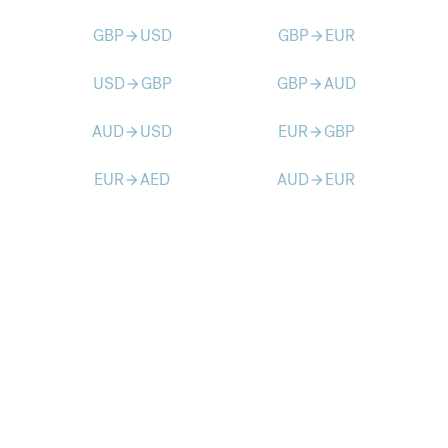
GBP
USD
GBP
EUR
arrow_forward
arrow_forward
USD
GBP
GBP
AUD
arrow_forward
arrow_forward
AUD
USD
EUR
GBP
arrow_forward
arrow_forward
EUR
AED
AUD
EUR
arrow_forward
arrow_forward