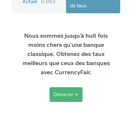
Actuel
0.003
de taux
Nous sommes jusqu'à huit fois
moins chers qu'une banque
classique. Obtenez des taux
meilleurs que ceux des banques
avec CurrencyFair.
Démarrez
arrow_forward