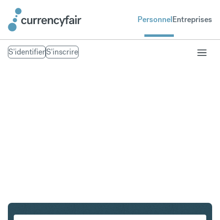
Personnel
Entreprises
S'identifier
S'inscrire
HUF en USD
Convertir Forint hongrois en Dollar américain