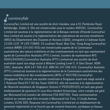
CurrencyFair Limited est une société de droit irlandais, sise à 91 Pembroke Road,
Ballsbridge, Dublin 4. Elle est immatriculée sous le numéro 469391. CurrencyFair
Limited est soumise à la réglementation de la Banque centrale d'Irlande.CurencyFair
Asia Limited est soumis à la réglementation des opérateurs de services monétaires
(MSO) du Département des Douanes et Accises (C&ED), enregistré à l'adresse Suite
12100 12/F, YF LIFE TOWER, 33 Lockhart Road, Wan Chai. Hong Kong.CurrencyFair
Limited (ARBN 154 043 455) est immatriculée auprès de la Commission
australienne des valeurs mobilières et des investissements en tant que représentant
agréé de CurrencyFair Australia (PTY) Limited, (numéro de représentant AFS
00041945000).CurrencyFair Australia (PTY) Limited est une société de droit
australien ayant son siège social à Milsons Landing Level 5, 6 Glen Street, NSW
2061, Australie. ACN 147 506 410, ABN 94 147 506 410. CurrencyFair Australia
(PTY) Limited est soumise à la réglementation de la Commission australienne des
valeurs mobilières et des investissements (AFSL n° 402709).CurrencyFair
(Singapore) Pte Ltd est une société constituée à Singapour ayant son siège social à
1 Robinson Road #17-00 Aia Tower 048542, elle est soumise à la réglementation
de l'Autorité monétaire de Singapour (licence n° PS20200102) en tant que grand
établissement de paiement.Si vous êtes résident britannique, votre compte est géré
par Moorwand Ltd (numéro de référence FCA 900709). Toute communication
relative au compte peut être envoyée à Moorwand Ltd, Fora, 3 Lloyds Avenue,
Londres, EC3N 3DS, Royaume-Uni.CurrencyFair Limited est un établissement de
paiement réglementé et ne fournit pas de conseils financiers, juridiques ou fiscaux.