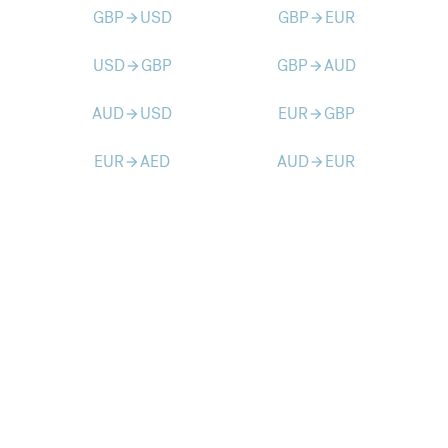
GBP
USD
GBP
EUR
arrow_forward
arrow_forward
USD
GBP
GBP
AUD
arrow_forward
arrow_forward
AUD
USD
EUR
GBP
arrow_forward
arrow_forward
EUR
AED
AUD
EUR
arrow_forward
arrow_forward