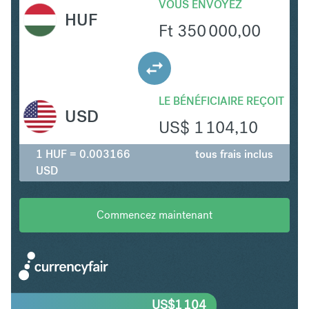
VOUS ENVOYEZ
HUF
Ft
350 000,00
LE BÉNÉFICIAIRE REÇOIT
USD
US$
1 104,10
1 HUF = 0.003166
tous frais inclus
USD
Commencez maintenant
US$
1 104