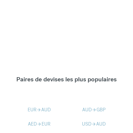
Paires de devises les plus populaires
EUR
AUD
AUD
GBP
arrow_forward
arrow_forward
AED
EUR
USD
AUD
arrow_forward
arrow_forward