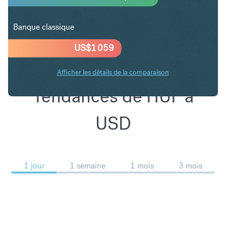
Banque classique
US$
1 059
Afficher les détails de la comparaison
Tendances de HUF à
USD
1 jour
1 semaine
1 mois
3 mois