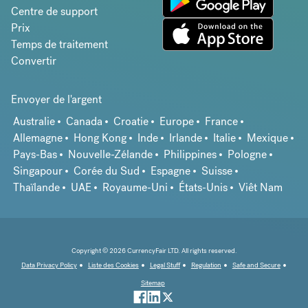
Centre de support
Prix
Temps de traitement
Convertir
Envoyer de l'argent
Australie
Canada
Croatie
Europe
France
Allemagne
Hong Kong
Inde
Irlande
Italie
Mexique
Pays-Bas
Nouvelle-Zélande
Philippines
Pologne
Singapour
Corée du Sud
Espagne
Suisse
Thaïlande
UAE
Royaume-Uni
États-Unis
Viêt Nam
Copyright © 2026 CurrencyFair LTD. All rights reserved.
Data Privacy Policy
Liste des Cookies
Legal Stuff
Regulation
Safe and Secure
Sitemap