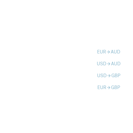
EUR
AUD
arrow_forward
USD
AUD
arrow_forward
USD
GBP
arrow_forward
EUR
GBP
arrow_forward