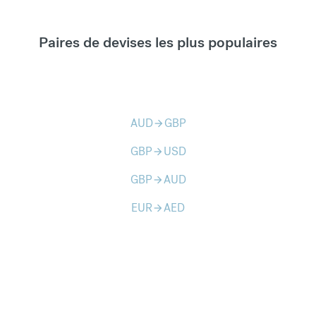
Paires de devises les plus populaires
AUD
GBP
arrow_forward
GBP
USD
arrow_forward
GBP
AUD
arrow_forward
EUR
AED
arrow_forward