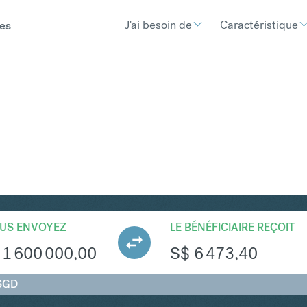
J'ai besoin de
Caractéristique
es
GD
Convertir Forint hongrois e
US ENVOYEZ
LE BÉNÉFICIAIRE REÇOIT
1 600 000,00
S$
6 473,40
SGD