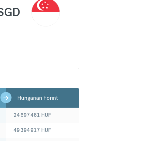
SGD
Hungarian Forint
24 697 461
HUF
49 394 917
HUF