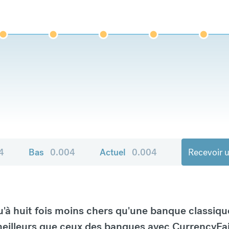
4
Bas
0.004
Actuel
0.004
Recevoir u
à huit fois moins chers qu'une banque classiqu
eilleurs que ceux des banques avec CurrencyFai