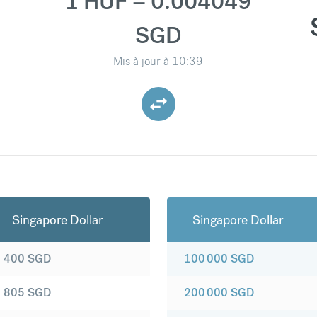
1 HUF = 0.004049
SGD
Mis à jour à
10:39
Singapore Dollar
Singapore Dollar
400
SGD
100 000
SGD
805
SGD
200 000
SGD