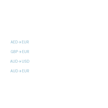
AED
EUR
arrow_forward
GBP
EUR
arrow_forward
AUD
USD
arrow_forward
AUD
EUR
arrow_forward