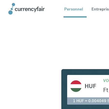
Personnel
Entrepris
HUF en S
VO
HUF
Ft
1 HUF = 0.004049 