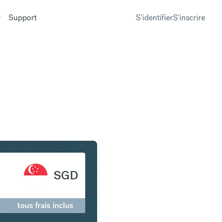
Support
S'identifier
S'inscrire
n Dollar de Singapour
SGD
tous frais inclus