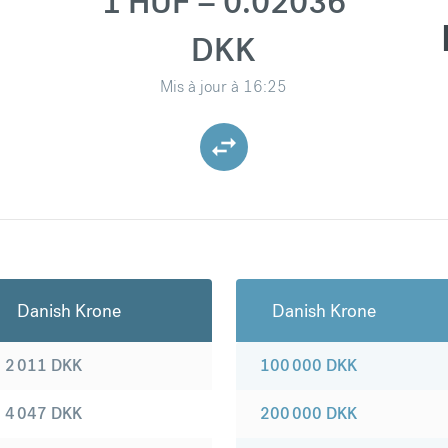
1 HUF = 0.02036
DKK
Mis à jour à
16:25
Danish Krone
Danish Krone
2 011
DKK
100 000
DKK
4 047
DKK
200 000
DKK