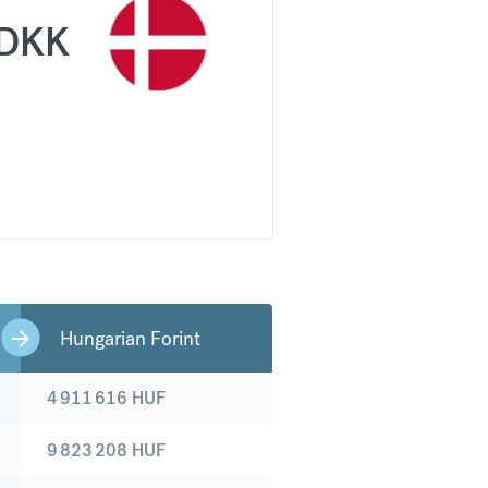
DKK
Hungarian Forint
4 911 616
HUF
9 823 208
HUF