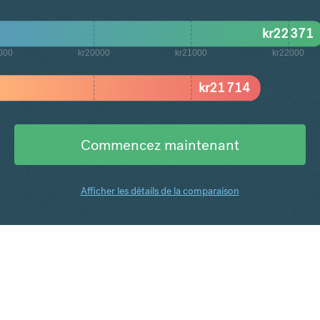
kr
22 371
000
kr20000
kr21000
kr22000
kr
21 714
Commencez maintenant
Afficher les détails de la comparaison