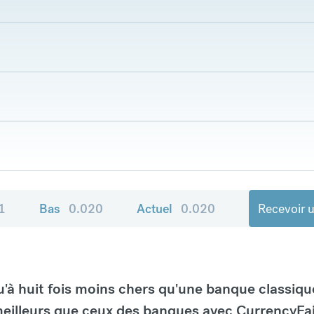
1
Bas
0.020
Actuel
0.020
Recevoir u
à huit fois moins chers qu'une banque classiqu
eilleurs que ceux des banques avec CurrencyFai