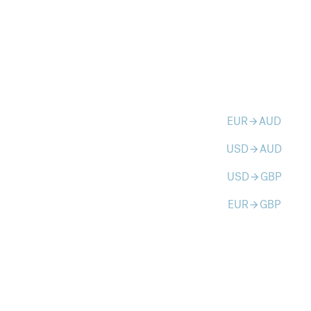
EUR
AUD
arrow_forward
USD
AUD
arrow_forward
USD
GBP
arrow_forward
EUR
GBP
arrow_forward