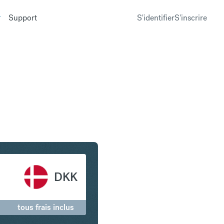
Support
S'identifier
S'inscrire
s en Couronne danoise
DKK
tous frais inclus