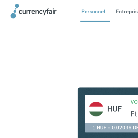
Personnel
Entrepris
HUF en D
VO
HUF
Ft
1 HUF = 0.02036 D