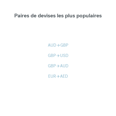
Paires de devises les plus populaires
AUD
GBP
arrow_forward
GBP
USD
arrow_forward
GBP
AUD
arrow_forward
EUR
AED
arrow_forward