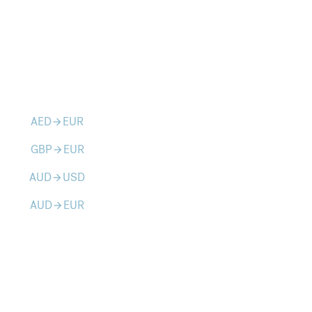
AED
EUR
arrow_forward
GBP
EUR
arrow_forward
AUD
USD
arrow_forward
AUD
EUR
arrow_forward