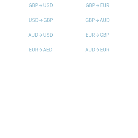
GBP
USD
GBP
EUR
arrow_forward
arrow_forward
USD
GBP
GBP
AUD
arrow_forward
arrow_forward
AUD
USD
EUR
GBP
arrow_forward
arrow_forward
EUR
AED
AUD
EUR
arrow_forward
arrow_forward