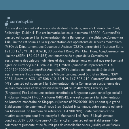
CurrencyFair Limited est une société de droit irlandais, sise à 91 Pembroke Road,
Ballsbridge, Dublin 4. Elle est immatriculée sous le numéro 469391. CurrencyFair
Limited est soumise à la réglementation de la Banque centrale d'Irlande.CurencyFair
Asia Limited est soumis à la réglementation des opérateurs de services monétaires
(MSO) du Département des Douanes et Accises (C&ED), enregistré à l'adresse Suite
12100 12/F, YF LIFE TOWER, 33 Lockhart Road, Wan Chai. Hong Kong.CurrencyFair
Limited (ARBN 154 043 455) est immatriculée auprès de la Commission
australienne des valeurs mobilières et des investissements en tant que représentant
agréé de CurrencyFair Australia (PTY) Limited, (numéro de représentant AFS
00041945000).CurrencyFair Australia (PTY) Limited est une société de droit
australien ayant son siège social à Milsons Landing Level 5, 6 Glen Street, NSW
2061, Australie. ACN 147 506 410, ABN 94 147 506 410. CurrencyFair Australia
(PTY) Limited est soumise à la réglementation de la Commission australienne des
valeurs mobilières et des investissements (AFSL n° 402709).CurrencyFair
(Singapore) Pte Ltd est une société constituée à Singapour ayant son siège social à
1 Robinson Road #17-00 Aia Tower 048542, elle est soumise à la réglementation
de l'Autorité monétaire de Singapour (licence n° PS20200102) en tant que grand
établissement de paiement.Si vous êtes résident britannique, votre compte est géré
par Moorwand Ltd (numéro de référence FCA 900709). Toute communication
relative au compte peut être envoyée à Moorwand Ltd, Fora, 3 Lloyds Avenue,
Londres, EC3N 3DS, Royaume-Uni.CurrencyFair Limited est un établissement de
paiement réglementé et ne fournit pas de conseils financiers, juridiques ou fiscaux.