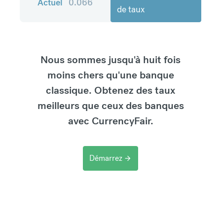
Actuel
0.066
de taux
Nous sommes jusqu'à huit fois
moins chers qu'une banque
classique. Obtenez des taux
meilleurs que ceux des banques
avec CurrencyFair.
Démarrez
arrow_forward