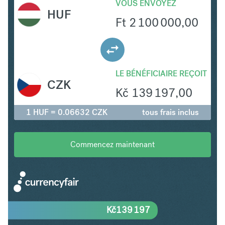
VOUS ENVOYEZ
HUF
Ft
2 100 000,00
LE BÉNÉFICIAIRE REÇOIT
CZK
Kč
139 197,00
1 HUF = 0.06632 CZK
tous frais inclus
Commencez maintenant
Kč
139 197