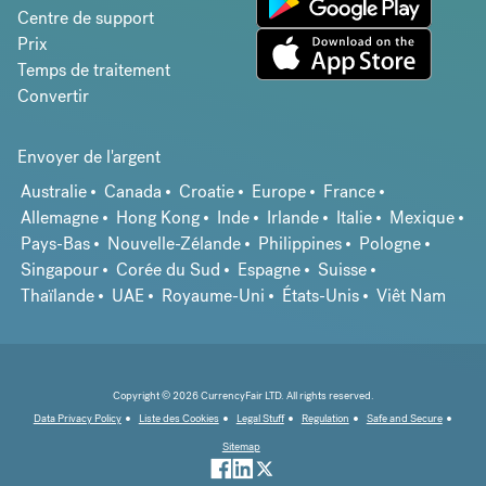
Centre de support
Prix
Temps de traitement
Convertir
Envoyer de l'argent
Australie
Canada
Croatie
Europe
France
Allemagne
Hong Kong
Inde
Irlande
Italie
Mexique
Pays-Bas
Nouvelle-Zélande
Philippines
Pologne
Singapour
Corée du Sud
Espagne
Suisse
Thaïlande
UAE
Royaume-Uni
États-Unis
Viêt Nam
Copyright © 2026 CurrencyFair LTD. All rights reserved.
Data Privacy Policy
Liste des Cookies
Legal Stuff
Regulation
Safe and Secure
Sitemap