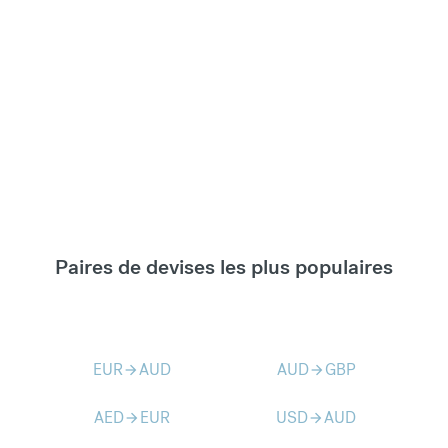
Paires de devises les plus populaires
EUR
AUD
AUD
GBP
arrow_forward
arrow_forward
AED
EUR
USD
AUD
arrow_forward
arrow_forward