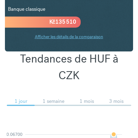
Banque classique
Kč
135 510
Afficher les détails de la comparaison
Tendances de HUF à
CZK
1 jour
1 semaine
1 mois
3 mois
0.06700