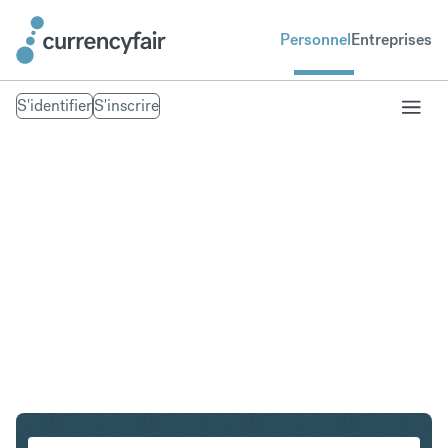
Personnel
Entreprises
S'identifier
S'inscrire
HUF en CZK
Convertir Forint hongrois en Couronne tchèque