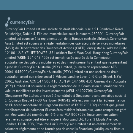
CurrencyFair Limited est une société de droit irlandais, sise à 91 Pembroke Road,
Ballsbridge, Dublin 4. Elle est immatriculée sous le numéro 469391. CurrencyFair
Limited est soumise à la réglementation de la Banque centrale d'Irlande.CurencyFair
Asia Limited est soumis à la réglementation des opérateurs de services monétaires
(MSO) du Département des Douanes et Accises (C&ED), enregistré à l'adresse Suite
12100 12/F, YF LIFE TOWER, 33 Lockhart Road, Wan Chai. Hong Kong.CurrencyFair
Limited (ARBN 154 043 455) est immatriculée auprès de la Commission
australienne des valeurs mobilières et des investissements en tant que représentant
agréé de CurrencyFair Australia (PTY) Limited, (numéro de représentant AFS
00041945000).CurrencyFair Australia (PTY) Limited est une société de droit
australien ayant son siège social à Milsons Landing Level 5, 6 Glen Street, NSW
2061, Australie. ACN 147 506 410, ABN 94 147 506 410. CurrencyFair Australia
(PTY) Limited est soumise à la réglementation de la Commission australienne des
valeurs mobilières et des investissements (AFSL n° 402709).CurrencyFair
(Singapore) Pte Ltd est une société constituée à Singapour ayant son siège social à
1 Robinson Road #17-00 Aia Tower 048542, elle est soumise à la réglementation
de l'Autorité monétaire de Singapour (licence n° PS20200102) en tant que grand
établissement de paiement.Si vous êtes résident britannique, votre compte est géré
par Moorwand Ltd (numéro de référence FCA 900709). Toute communication
relative au compte peut être envoyée à Moorwand Ltd, Fora, 3 Lloyds Avenue,
Londres, EC3N 3DS, Royaume-Uni.CurrencyFair Limited est un établissement de
paiement réglementé et ne fournit pas de conseils financiers, juridiques ou fiscaux.