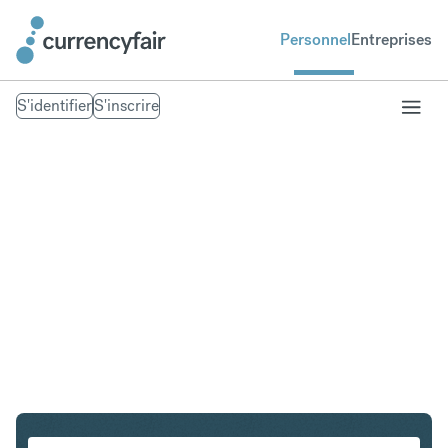
Personnel
Entreprises
S'identifier
S'inscrire
HUF en CZK
Convertir Forint hongrois en Couronne tchèque