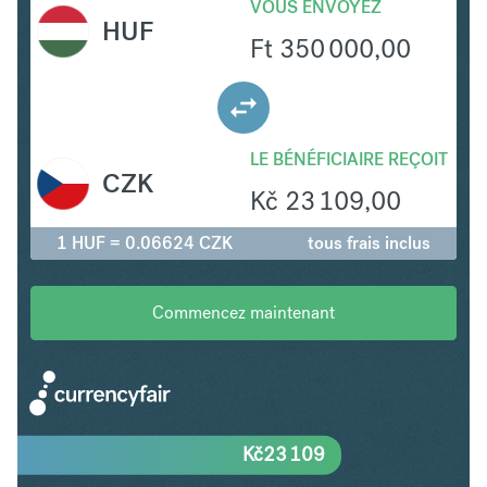
VOUS ENVOYEZ
HUF
Ft
350 000,00
LE BÉNÉFICIAIRE REÇOIT
CZK
Kč
23 109,00
1 HUF = 0.06624 CZK
tous frais inclus
Commencez maintenant
Kč
23 109