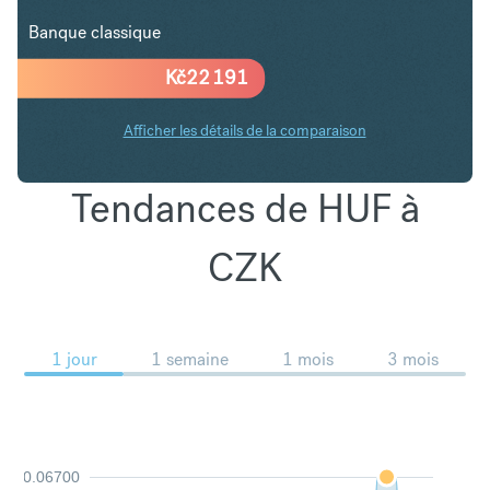
Banque classique
Kč
22 191
Afficher les détails de la comparaison
Tendances de HUF à
CZK
1 jour
1 semaine
1 mois
3 mois
0.06700