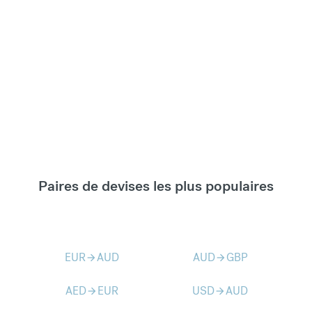
Paires de devises les plus populaires
EUR
AUD
AUD
GBP
arrow_forward
arrow_forward
AED
EUR
USD
AUD
arrow_forward
arrow_forward