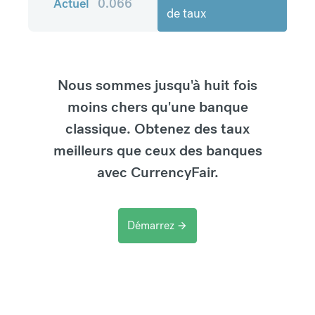
Actuel
0.066
de taux
Nous sommes jusqu'à huit fois
moins chers qu'une banque
classique. Obtenez des taux
meilleurs que ceux des banques
avec CurrencyFair.
Démarrez
arrow_forward