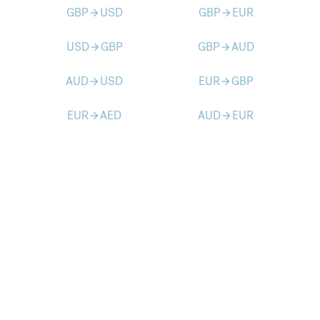
GBP
USD
GBP
EUR
arrow_forward
arrow_forward
USD
GBP
GBP
AUD
arrow_forward
arrow_forward
AUD
USD
EUR
GBP
arrow_forward
arrow_forward
EUR
AED
AUD
EUR
arrow_forward
arrow_forward