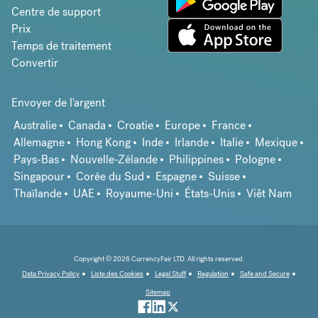
Centre de support
Prix
Temps de traitement
Convertir
Envoyer de l'argent
Australie
Canada
Croatie
Europe
France
Allemagne
Hong Kong
Inde
Irlande
Italie
Mexique
Pays-Bas
Nouvelle-Zélande
Philippines
Pologne
Singapour
Corée du Sud
Espagne
Suisse
Thaïlande
UAE
Royaume-Uni
États-Unis
Viêt Nam
Copyright © 2026 CurrencyFair LTD. All rights reserved.
Data Privacy Policy
Liste des Cookies
Legal Stuff
Regulation
Safe and Secure
Sitemap