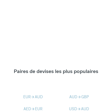
Paires de devises les plus populaires
EUR
AUD
AUD
GBP
arrow_forward
arrow_forward
AED
EUR
USD
AUD
arrow_forward
arrow_forward