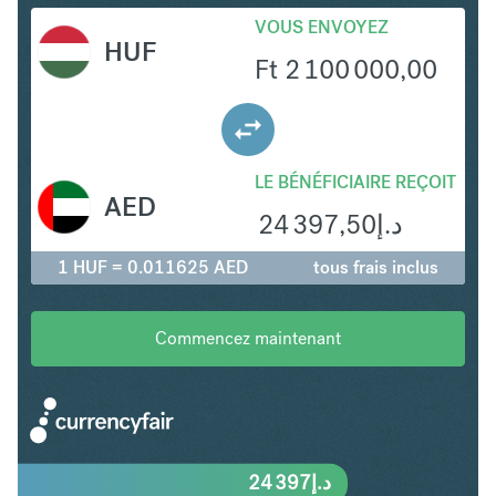
VOUS ENVOYEZ
HUF
Ft
2 100 000,00
LE BÉNÉFICIAIRE REÇOIT
AED
24 397,50
د.إ
1 HUF = 0.011625 AED
tous frais inclus
Commencez maintenant
24 397
د.إ