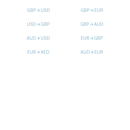
GBP
USD
GBP
EUR
arrow_forward
arrow_forward
USD
GBP
GBP
AUD
arrow_forward
arrow_forward
AUD
USD
EUR
GBP
arrow_forward
arrow_forward
EUR
AED
AUD
EUR
arrow_forward
arrow_forward