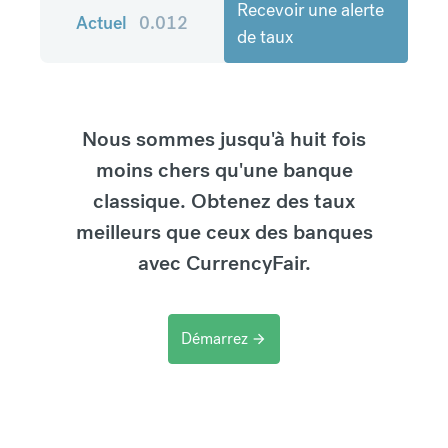
Recevoir une alerte
Actuel
0.012
de taux
Nous sommes jusqu'à huit fois
moins chers qu'une banque
classique. Obtenez des taux
meilleurs que ceux des banques
avec CurrencyFair.
Démarrez
arrow_forward