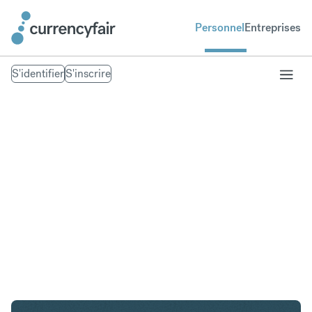
Personnel
Entreprises
S'identifier
S'inscrire
HUF en AED
Convertir Forint hongrois en Dirham des Émirats
arabes unis