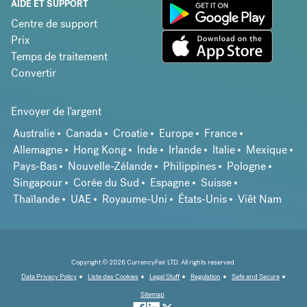
AIDE ET SUPPORT
Centre de support
Prix
Temps de traitement
Convertir
Envoyer de l'argent
Australie
Canada
Croatie
Europe
France
Allemagne
Hong Kong
Inde
Irlande
Italie
Mexique
Pays-Bas
Nouvelle-Zélande
Philippines
Pologne
Singapour
Corée du Sud
Espagne
Suisse
Thaïlande
UAE
Royaume-Uni
États-Unis
Viêt Nam
Copyright © 2026 CurrencyFair LTD. All rights reserved.
Data Privacy Policy
Liste des Cookies
Legal Stuff
Regulation
Safe and Secure
Sitemap