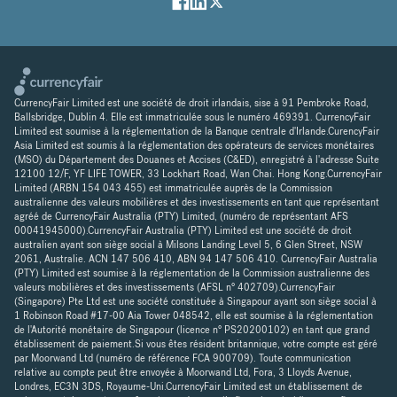
CurrencyFair Limited est une société de droit irlandais, sise à 91 Pembroke Road,
Ballsbridge, Dublin 4. Elle est immatriculée sous le numéro 469391. CurrencyFair
Limited est soumise à la réglementation de la Banque centrale d'Irlande.CurencyFair
Asia Limited est soumis à la réglementation des opérateurs de services monétaires
(MSO) du Département des Douanes et Accises (C&ED), enregistré à l'adresse Suite
12100 12/F, YF LIFE TOWER, 33 Lockhart Road, Wan Chai. Hong Kong.CurrencyFair
Limited (ARBN 154 043 455) est immatriculée auprès de la Commission
australienne des valeurs mobilières et des investissements en tant que représentant
agréé de CurrencyFair Australia (PTY) Limited, (numéro de représentant AFS
00041945000).CurrencyFair Australia (PTY) Limited est une société de droit
australien ayant son siège social à Milsons Landing Level 5, 6 Glen Street, NSW
2061, Australie. ACN 147 506 410, ABN 94 147 506 410. CurrencyFair Australia
(PTY) Limited est soumise à la réglementation de la Commission australienne des
valeurs mobilières et des investissements (AFSL n° 402709).CurrencyFair
(Singapore) Pte Ltd est une société constituée à Singapour ayant son siège social à
1 Robinson Road #17-00 Aia Tower 048542, elle est soumise à la réglementation
de l'Autorité monétaire de Singapour (licence n° PS20200102) en tant que grand
établissement de paiement.Si vous êtes résident britannique, votre compte est géré
par Moorwand Ltd (numéro de référence FCA 900709). Toute communication
relative au compte peut être envoyée à Moorwand Ltd, Fora, 3 Lloyds Avenue,
Londres, EC3N 3DS, Royaume-Uni.CurrencyFair Limited est un établissement de