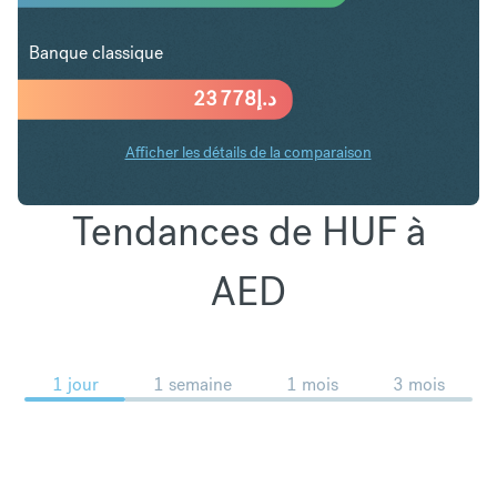
Banque classique
23 778
د.إ
Afficher les détails de la comparaison
Tendances de HUF à
AED
1 jour
1 semaine
1 mois
3 mois