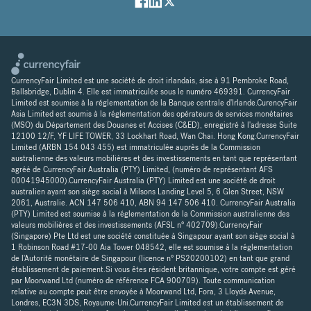
CurrencyFair Limited est une société de droit irlandais, sise à 91 Pembroke Road,
Ballsbridge, Dublin 4. Elle est immatriculée sous le numéro 469391. CurrencyFair
Limited est soumise à la réglementation de la Banque centrale d'Irlande.CurencyFair
Asia Limited est soumis à la réglementation des opérateurs de services monétaires
(MSO) du Département des Douanes et Accises (C&ED), enregistré à l'adresse Suite
12100 12/F, YF LIFE TOWER, 33 Lockhart Road, Wan Chai. Hong Kong.CurrencyFair
Limited (ARBN 154 043 455) est immatriculée auprès de la Commission
australienne des valeurs mobilières et des investissements en tant que représentant
agréé de CurrencyFair Australia (PTY) Limited, (numéro de représentant AFS
00041945000).CurrencyFair Australia (PTY) Limited est une société de droit
australien ayant son siège social à Milsons Landing Level 5, 6 Glen Street, NSW
2061, Australie. ACN 147 506 410, ABN 94 147 506 410. CurrencyFair Australia
(PTY) Limited est soumise à la réglementation de la Commission australienne des
valeurs mobilières et des investissements (AFSL n° 402709).CurrencyFair
(Singapore) Pte Ltd est une société constituée à Singapour ayant son siège social à
1 Robinson Road #17-00 Aia Tower 048542, elle est soumise à la réglementation
de l'Autorité monétaire de Singapour (licence n° PS20200102) en tant que grand
établissement de paiement.Si vous êtes résident britannique, votre compte est géré
par Moorwand Ltd (numéro de référence FCA 900709). Toute communication
relative au compte peut être envoyée à Moorwand Ltd, Fora, 3 Lloyds Avenue,
Londres, EC3N 3DS, Royaume-Uni.CurrencyFair Limited est un établissement de