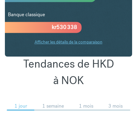
Banque classique
kr
530 338
Afficher les détails de la comparaison
Tendances de HKD
à NOK
1 jour
1 semaine
1 mois
3 mois