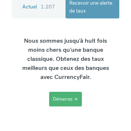
Recevoir une alerte
Actuel
1.207
de taux
Nous sommes jusqu'à huit fois
moins chers qu'une banque
classique. Obtenez des taux
meilleurs que ceux des banques
avec CurrencyFair.
Démarrez
arrow_forward