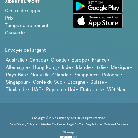
AIDE ET SUPPORT
Centre de support
Prix
Temps de traitement
Convertir
Envoyer de l'argent
Australie
Canada
Croatie
Europe
France
Allemagne
Hong Kong
Inde
Irlande
Italie
Mexique
Pays-Bas
Nouvelle-Zélande
Philippines
Pologne
Singapour
Corée du Sud
Espagne
Suisse
Thaïlande
UAE
Royaume-Uni
États-Unis
Viêt Nam
Copyright © 2026 CurrencyFair LTD. All rights reserved.
Data Privacy Policy
Liste des Cookies
Legal Stuff
Regulation
Safe and Secure
Sitemap