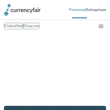
Personnel
Entreprises
S'identifier
S'inscrire
HKD en NOK
Convertir Dollar de Hong Kong en Couronne
norvégienne