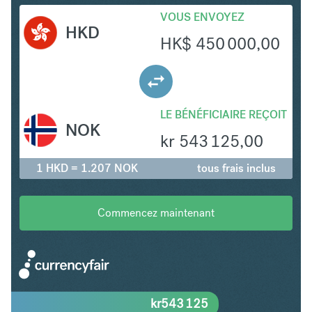
VOUS ENVOYEZ
HKD
HK$
450 000,00
LE BÉNÉFICIAIRE REÇOIT
NOK
kr
543 125,00
1 HKD = 1.207 NOK
tous frais inclus
Commencez maintenant
kr
543 125