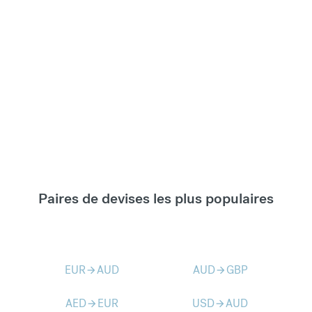
Paires de devises les plus populaires
EUR
AUD
AUD
GBP
arrow_forward
arrow_forward
AED
EUR
USD
AUD
arrow_forward
arrow_forward