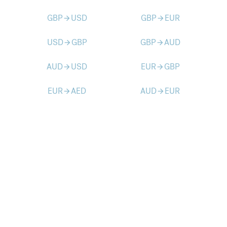
GBP
USD
GBP
EUR
arrow_forward
arrow_forward
USD
GBP
GBP
AUD
arrow_forward
arrow_forward
AUD
USD
EUR
GBP
arrow_forward
arrow_forward
EUR
AED
AUD
EUR
arrow_forward
arrow_forward