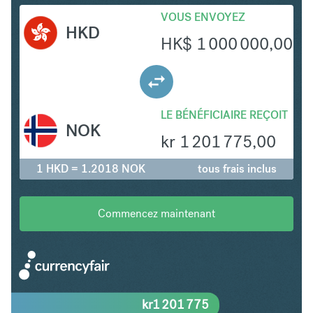
VOUS ENVOYEZ
HKD
HK$
1 000 000,00
LE BÉNÉFICIAIRE REÇOIT
NOK
kr
1 201 775,00
1 HKD = 1.2018 NOK
tous frais inclus
Commencez maintenant
kr
1 201 775