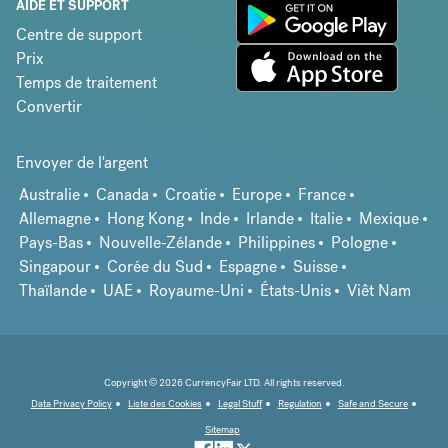
AIDE ET SUPPORT
Centre de support
Prix
Temps de traitement
Convertir
Envoyer de l'argent
Australie
Canada
Croatie
Europe
France
Allemagne
Hong Kong
Inde
Irlande
Italie
Mexique
Pays-Bas
Nouvelle-Zélande
Philippines
Pologne
Singapour
Corée du Sud
Espagne
Suisse
Thaïlande
UAE
Royaume-Uni
États-Unis
Viêt Nam
Copyright © 2026 CurrencyFair LTD. All rights reserved.
Data Privacy Policy
Liste des Cookies
Legal Stuff
Regulation
Safe and Secure
Sitemap