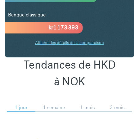
Banque classique
kr
1 173 393
Afficher les détails de la comparaison
Tendances de HKD
à NOK
1 jour
1 semaine
1 mois
3 mois