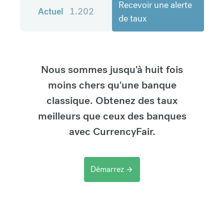
Recevoir une alerte
Actuel
1.202
de taux
Nous sommes jusqu'à huit fois
moins chers qu'une banque
classique. Obtenez des taux
meilleurs que ceux des banques
avec CurrencyFair.
Démarrez
arrow_forward