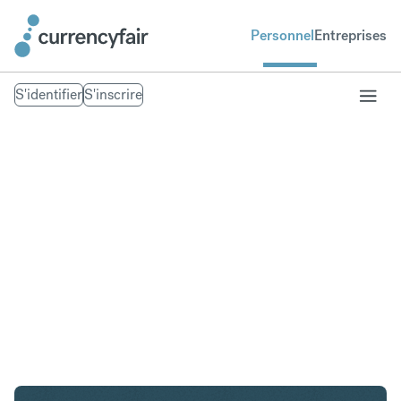
Personnel
Entreprises
S'identifier
S'inscrire
HKD en NOK
Convertir Dollar de Hong Kong en Couronne
norvégienne