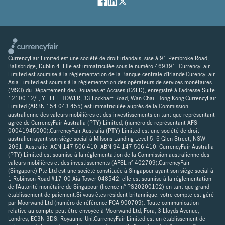
CurrencyFair Limited est une société de droit irlandais, sise à 91 Pembroke Road,
Ballsbridge, Dublin 4. Elle est immatriculée sous le numéro 469391. CurrencyFair
Limited est soumise à la réglementation de la Banque centrale d'Irlande.CurencyFair
Asia Limited est soumis à la réglementation des opérateurs de services monétaires
(MSO) du Département des Douanes et Accises (C&ED), enregistré à l'adresse Suite
12100 12/F, YF LIFE TOWER, 33 Lockhart Road, Wan Chai. Hong Kong.CurrencyFair
Limited (ARBN 154 043 455) est immatriculée auprès de la Commission
australienne des valeurs mobilières et des investissements en tant que représentant
agréé de CurrencyFair Australia (PTY) Limited, (numéro de représentant AFS
00041945000).CurrencyFair Australia (PTY) Limited est une société de droit
australien ayant son siège social à Milsons Landing Level 5, 6 Glen Street, NSW
2061, Australie. ACN 147 506 410, ABN 94 147 506 410. CurrencyFair Australia
(PTY) Limited est soumise à la réglementation de la Commission australienne des
valeurs mobilières et des investissements (AFSL n° 402709).CurrencyFair
(Singapore) Pte Ltd est une société constituée à Singapour ayant son siège social à
1 Robinson Road #17-00 Aia Tower 048542, elle est soumise à la réglementation
de l'Autorité monétaire de Singapour (licence n° PS20200102) en tant que grand
établissement de paiement.Si vous êtes résident britannique, votre compte est géré
par Moorwand Ltd (numéro de référence FCA 900709). Toute communication
relative au compte peut être envoyée à Moorwand Ltd, Fora, 3 Lloyds Avenue,
Londres, EC3N 3DS, Royaume-Uni.CurrencyFair Limited est un établissement de