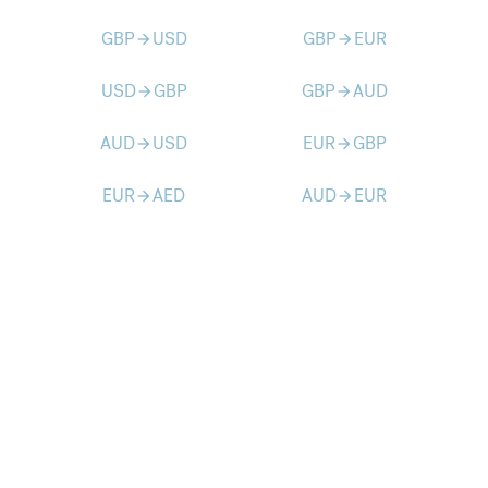
GBP
USD
GBP
EUR
arrow_forward
arrow_forward
USD
GBP
GBP
AUD
arrow_forward
arrow_forward
AUD
USD
EUR
GBP
arrow_forward
arrow_forward
EUR
AED
AUD
EUR
arrow_forward
arrow_forward