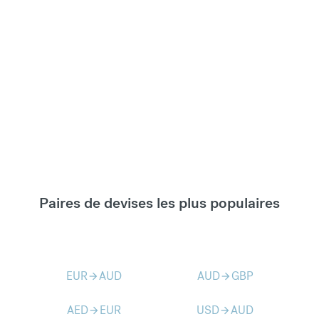
Paires de devises les plus populaires
EUR
AUD
AUD
GBP
arrow_forward
arrow_forward
AED
EUR
USD
AUD
arrow_forward
arrow_forward