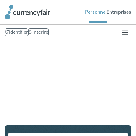
Personnel
Entreprises
S'identifier
S'inscrire
HKD en ILS
Convertir Dollar de Hong Kong en Shekel israélien