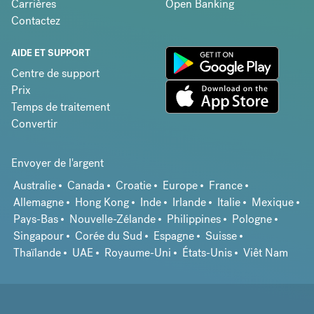
Carrières
Open Banking
Contactez
AIDE ET SUPPORT
Centre de support
Prix
Temps de traitement
Convertir
Envoyer de l'argent
Australie
Canada
Croatie
Europe
France
Allemagne
Hong Kong
Inde
Irlande
Italie
Mexique
Pays-Bas
Nouvelle-Zélande
Philippines
Pologne
Singapour
Corée du Sud
Espagne
Suisse
Thaïlande
UAE
Royaume-Uni
États-Unis
Viêt Nam