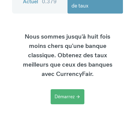
Actuel
0.379
de taux
Nous sommes jusqu'à huit fois
moins chers qu'une banque
classique. Obtenez des taux
meilleurs que ceux des banques
avec CurrencyFair.
Démarrez
arrow_forward