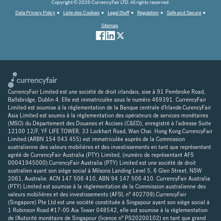
Copyright © 2026 CurrencyFair LTD. All rights reserved.
Data Privacy Policy
Liste des Cookies
Legal Stuff
Regulation
Safe and Secure
Sitemap
CurrencyFair Limited est une société de droit irlandais, sise à 91 Pembroke Road,
Ballsbridge, Dublin 4. Elle est immatriculée sous le numéro 469391. CurrencyFair
Limited est soumise à la réglementation de la Banque centrale d'Irlande.CurencyFair
Asia Limited est soumis à la réglementation des opérateurs de services monétaires
(MSO) du Département des Douanes et Accises (C&ED), enregistré à l'adresse Suite
12100 12/F, YF LIFE TOWER, 33 Lockhart Road, Wan Chai. Hong Kong.CurrencyFair
Limited (ARBN 154 043 455) est immatriculée auprès de la Commission
australienne des valeurs mobilières et des investissements en tant que représentant
agréé de CurrencyFair Australia (PTY) Limited, (numéro de représentant AFS
00041945000).CurrencyFair Australia (PTY) Limited est une société de droit
australien ayant son siège social à Milsons Landing Level 5, 6 Glen Street, NSW
2061, Australie. ACN 147 506 410, ABN 94 147 506 410. CurrencyFair Australia
(PTY) Limited est soumise à la réglementation de la Commission australienne des
valeurs mobilières et des investissements (AFSL n° 402709).CurrencyFair
(Singapore) Pte Ltd est une société constituée à Singapour ayant son siège social à
1 Robinson Road #17-00 Aia Tower 048542, elle est soumise à la réglementation
de l'Autorité monétaire de Singapour (licence n° PS20200102) en tant que grand