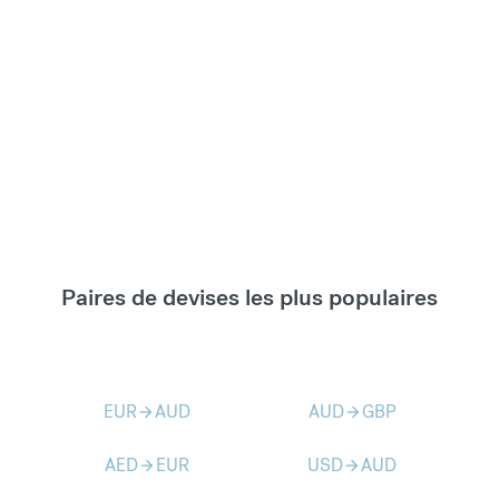
Paires de devises les plus populaires
EUR
AUD
AUD
GBP
arrow_forward
arrow_forward
AED
EUR
USD
AUD
arrow_forward
arrow_forward