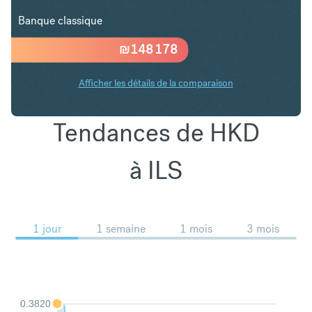
Banque classique
₪
148 178
Afficher les détails de la comparaison
Tendances de HKD
à ILS
1 jour
1 semaine
1 mois
3 mois
0.3820