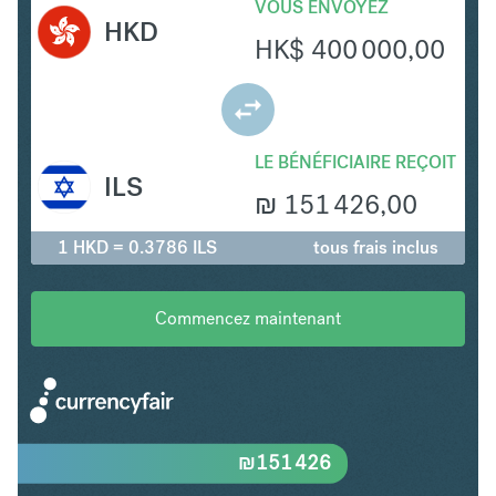
VOUS ENVOYEZ
HKD
HK$
400 000,00
LE BÉNÉFICIAIRE REÇOIT
ILS
₪
151 426,00
1 HKD = 0.3786 ILS
tous frais inclus
Commencez maintenant
₪
151 426