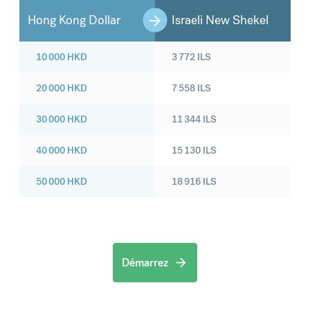
Hong Kong Dollar
Israeli New Shekel
10 000
HKD
3 772
ILS
20 000
HKD
7 558
ILS
30 000
HKD
11 344
ILS
40 000
HKD
15 130
ILS
50 000
HKD
18 916
ILS
Démarrez