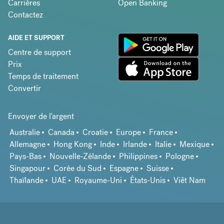
Carrières
Open Banking
Contactez
AIDE ET SUPPORT
Centre de support
Prix
Temps de traitement
Convertir
Envoyer de l'argent
Australie
Canada
Croatie
Europe
France
Allemagne
Hong Kong
Inde
Irlande
Italie
Mexique
Pays-Bas
Nouvelle-Zélande
Philippines
Pologne
Singapour
Corée du Sud
Espagne
Suisse
Thaïlande
UAE
Royaume-Uni
États-Unis
Viêt Nam