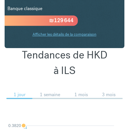
Banque classique
₪
129 644
Afficher les détails de la comparaison
Tendances de HKD
à ILS
1 jour
1 semaine
1 mois
3 mois
0.3820