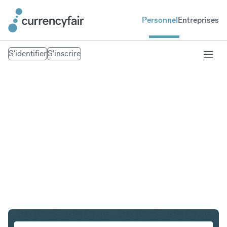
Personnel
Entreprises
S'identifier
S'inscrire
HKD en ILS
Convertir Dollar de Hong Kong en Shekel israélien