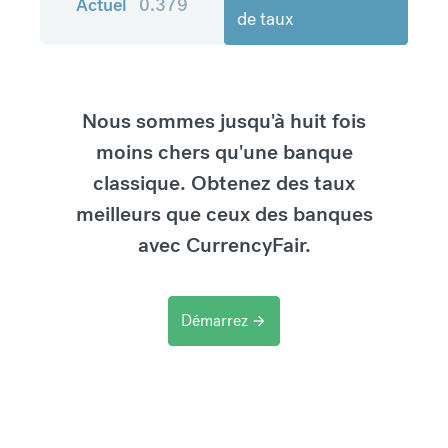
Actuel
0.379
de taux
Nous sommes jusqu'à huit fois
moins chers qu'une banque
classique. Obtenez des taux
meilleurs que ceux des banques
avec CurrencyFair.
Démarrez
arrow_forward