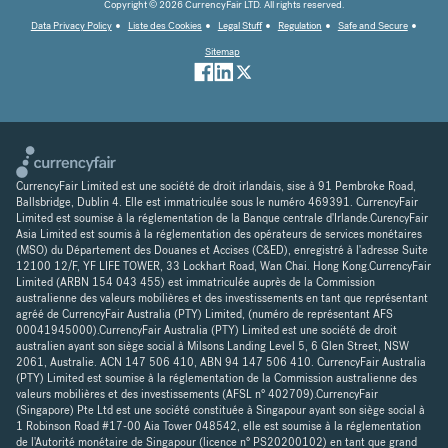
Copyright © 2026 CurrencyFair LTD. All rights reserved.
Data Privacy Policy
Liste des Cookies
Legal Stuff
Regulation
Safe and Secure
Sitemap
CurrencyFair Limited est une société de droit irlandais, sise à 91 Pembroke Road,
Ballsbridge, Dublin 4. Elle est immatriculée sous le numéro 469391. CurrencyFair
Limited est soumise à la réglementation de la Banque centrale d'Irlande.CurencyFair
Asia Limited est soumis à la réglementation des opérateurs de services monétaires
(MSO) du Département des Douanes et Accises (C&ED), enregistré à l'adresse Suite
12100 12/F, YF LIFE TOWER, 33 Lockhart Road, Wan Chai. Hong Kong.CurrencyFair
Limited (ARBN 154 043 455) est immatriculée auprès de la Commission
australienne des valeurs mobilières et des investissements en tant que représentant
agréé de CurrencyFair Australia (PTY) Limited, (numéro de représentant AFS
00041945000).CurrencyFair Australia (PTY) Limited est une société de droit
australien ayant son siège social à Milsons Landing Level 5, 6 Glen Street, NSW
2061, Australie. ACN 147 506 410, ABN 94 147 506 410. CurrencyFair Australia
(PTY) Limited est soumise à la réglementation de la Commission australienne des
valeurs mobilières et des investissements (AFSL n° 402709).CurrencyFair
(Singapore) Pte Ltd est une société constituée à Singapour ayant son siège social à
1 Robinson Road #17-00 Aia Tower 048542, elle est soumise à la réglementation
de l'Autorité monétaire de Singapour (licence n° PS20200102) en tant que grand