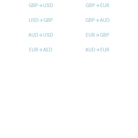
GBP
USD
GBP
EUR
arrow_forward
arrow_forward
USD
GBP
GBP
AUD
arrow_forward
arrow_forward
AUD
USD
EUR
GBP
arrow_forward
arrow_forward
EUR
AED
AUD
EUR
arrow_forward
arrow_forward