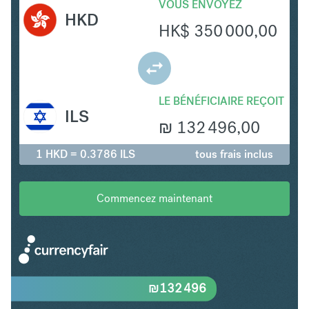
VOUS ENVOYEZ
HKD
HK$
350 000,00
LE BÉNÉFICIAIRE REÇOIT
ILS
₪
132 496,00
1 HKD = 0.3786 ILS
tous frais inclus
Commencez maintenant
₪
132 496