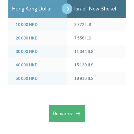
Hong Kong Dollar
Israeli New Shekel
10 000
HKD
3 772
ILS
20 000
HKD
7 558
ILS
30 000
HKD
11 344
ILS
40 000
HKD
15 130
ILS
50 000
HKD
18 916
ILS
Démarrez