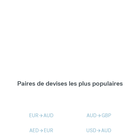
Paires de devises les plus populaires
EUR
AUD
AUD
GBP
arrow_forward
arrow_forward
AED
EUR
USD
AUD
arrow_forward
arrow_forward