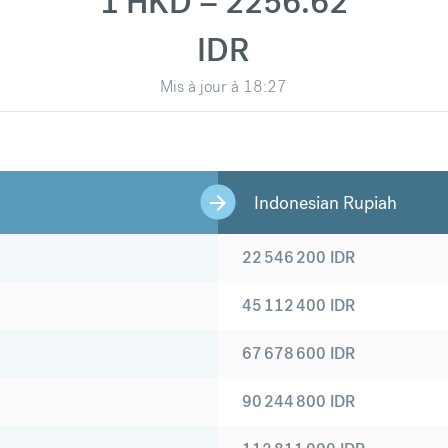
1 HKD = 2256.62
IDR
Mis à jour à
18:27
Indonesian Rupiah
22 546 200
IDR
45 112 400
IDR
67 678 600
IDR
90 244 800
IDR