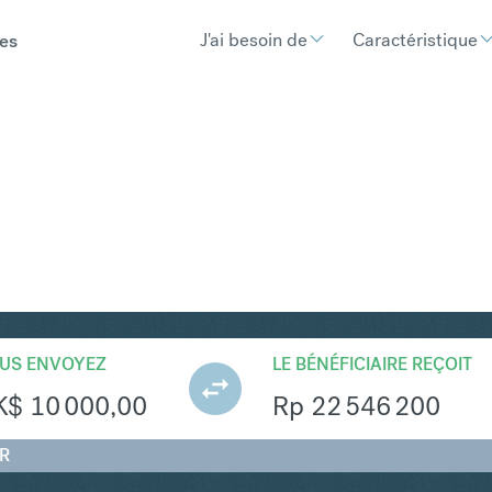
J'ai besoin de
Caractéristique
es
DR
Convertir Dollar de Hong Kong en
US ENVOYEZ
LE BÉNÉFICIAIRE REÇOIT
K$
10 000,00
Rp
22 546 200
DR