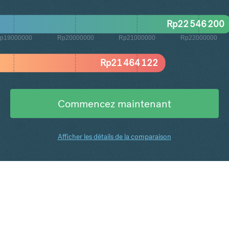
Rp
22 546 200
p19000000
Rp20000000
Rp21000000
Rp22000000
Rp
21 464 122
Commencez maintenant
Afficher les détails de la comparaison