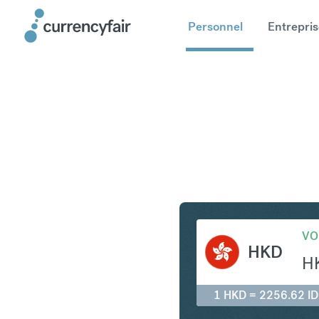
Personnel
Entrepris
HKD en I
VO
HKD
H
1 HKD = 2256.62 I