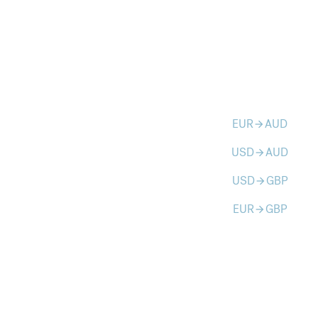
EUR
AUD
arrow_forward
USD
AUD
arrow_forward
USD
GBP
arrow_forward
EUR
GBP
arrow_forward