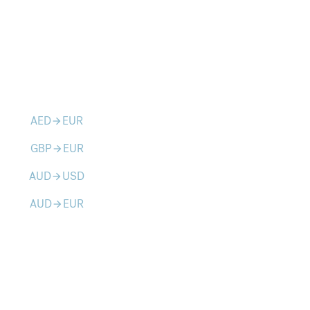
AED
EUR
arrow_forward
GBP
EUR
arrow_forward
AUD
USD
arrow_forward
AUD
EUR
arrow_forward