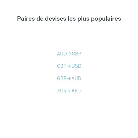
Paires de devises les plus populaires
AUD
GBP
arrow_forward
GBP
USD
arrow_forward
GBP
AUD
arrow_forward
EUR
AED
arrow_forward