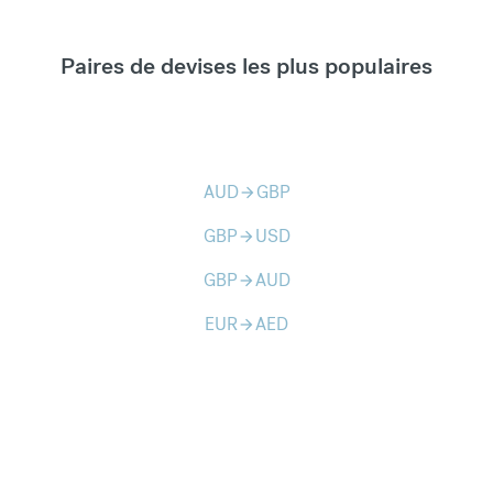
Paires de devises les plus populaires
AUD
GBP
arrow_forward
GBP
USD
arrow_forward
GBP
AUD
arrow_forward
EUR
AED
arrow_forward