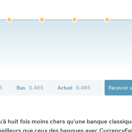
5
Bas
0.465
Actuel
0.465
Recevoir u
à huit fois moins chers qu'une banque classiqu
eilleurs que ceux des banques avec CurrencyFai