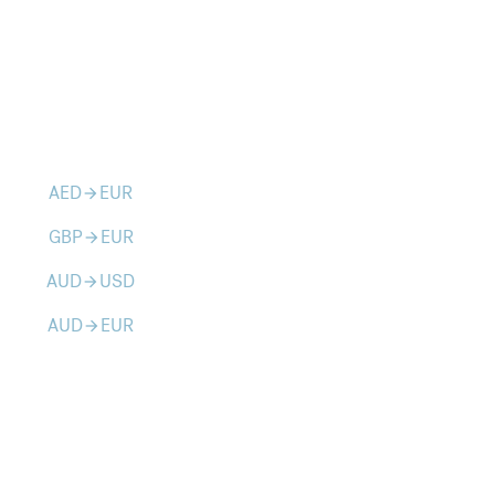
AED
EUR
arrow_forward
GBP
EUR
arrow_forward
AUD
USD
arrow_forward
AUD
EUR
arrow_forward