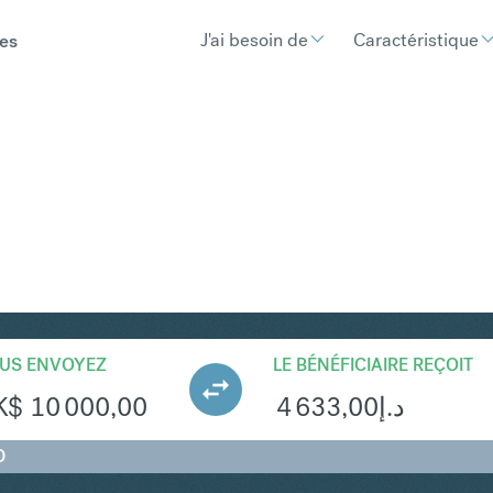
J'ai besoin de
Caractéristique
es
ED
Convertir Dollar de Hong Kong en Dirham de
US ENVOYEZ
LE BÉNÉFICIAIRE REÇOIT
K$
10 000,00
4 633,00
د.إ
D