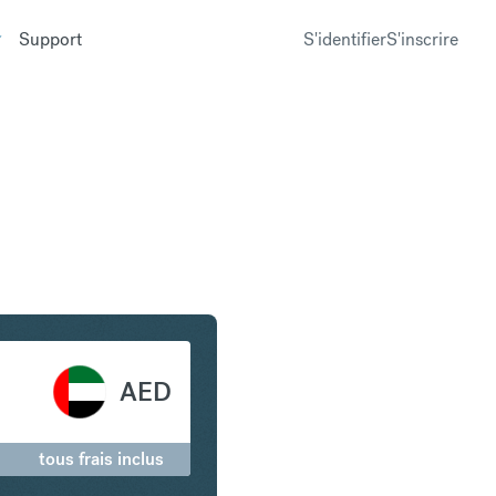
Support
S'identifier
S'inscrire
s Émirats arabes unis
AED
tous frais inclus