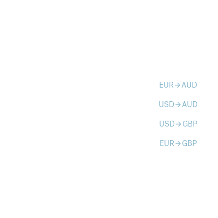
EUR
AUD
arrow_forward
USD
AUD
arrow_forward
USD
GBP
arrow_forward
EUR
GBP
arrow_forward