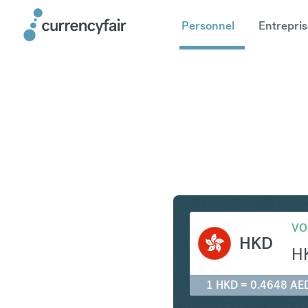
Personnel
Entrepris
HKD en A
VO
HKD
H
1 HKD = 0.4648 AE