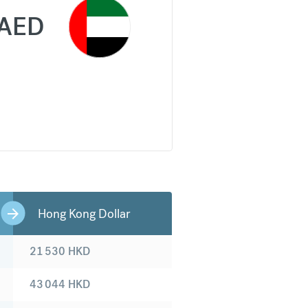
AED
Hong Kong Dollar
21 530
HKD
43 044
HKD