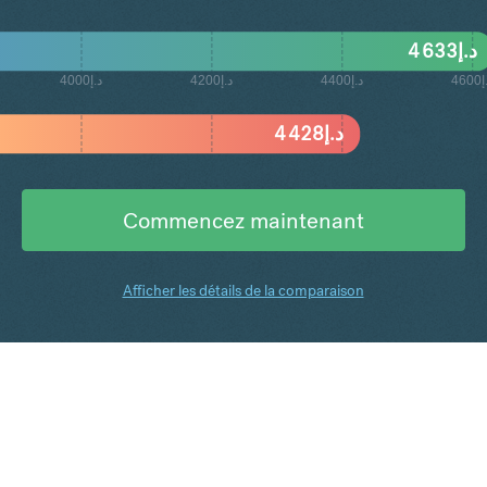
4 633
د.إ
460
د.إ4400
د.إ4200
د.إ4000
4 428
د.إ
Commencez maintenant
Afficher les détails de la comparaison