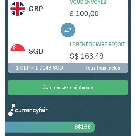
VOUS ENVOYEZ
GBP
£
100,00
LE BÉNÉFICIAIRE REÇOIT
SGD
S$
166,48
1 GBP = 1.7148 SGD
tous frais inclus
Commencez maintenant
S$
166