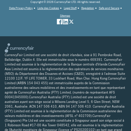
Copyright © 2026 CurrencyFair LTD. All rights reserved.
Data Privacy Policy
Liste des Cookies
Legal Stuff
Regulation
Safe and Secure
Sitemap
CurrencyFair Limited est une société de droit irlandais, sise à 91 Pembroke Road,
Ballsbridge, Dublin 4. Elle est immatriculée sous le numéro 469391. CurrencyFair
Limited est soumise à la réglementation de la Banque centrale d'Irlande.CurencyFair
Asia Limited est soumis à la réglementation des opérateurs de services monétaires
(MSO) du Département des Douanes et Accises (C&ED), enregistré à l'adresse Suite
12100 12/F, YF LIFE TOWER, 33 Lockhart Road, Wan Chai. Hong Kong.CurrencyFair
Limited (ARBN 154 043 455) est immatriculée auprès de la Commission
australienne des valeurs mobilières et des investissements en tant que représentant
agréé de CurrencyFair Australia (PTY) Limited, (numéro de représentant AFS
00041945000).CurrencyFair Australia (PTY) Limited est une société de droit
australien ayant son siège social à Milsons Landing Level 5, 6 Glen Street, NSW
2061, Australie. ACN 147 506 410, ABN 94 147 506 410. CurrencyFair Australia
(PTY) Limited est soumise à la réglementation de la Commission australienne des
valeurs mobilières et des investissements (AFSL n° 402709).CurrencyFair
(Singapore) Pte Ltd est une société constituée à Singapour ayant son siège social à
1 Robinson Road #17-00 Aia Tower 048542, elle est soumise à la réglementation
de l'Autorité monétaire de Singapour (licence n° PS20200102) en tant que grand