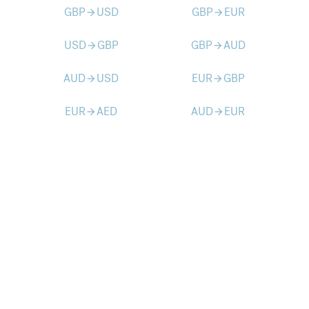
GBP
USD
GBP
EUR
arrow_forward
arrow_forward
USD
GBP
GBP
AUD
arrow_forward
arrow_forward
AUD
USD
EUR
GBP
arrow_forward
arrow_forward
EUR
AED
AUD
EUR
arrow_forward
arrow_forward