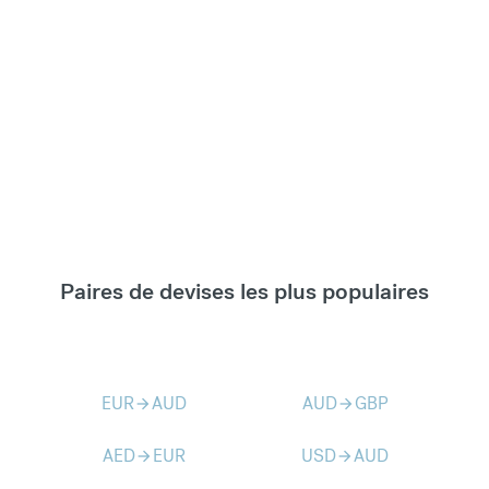
Paires de devises les plus populaires
EUR
AUD
AUD
GBP
arrow_forward
arrow_forward
AED
EUR
USD
AUD
arrow_forward
arrow_forward