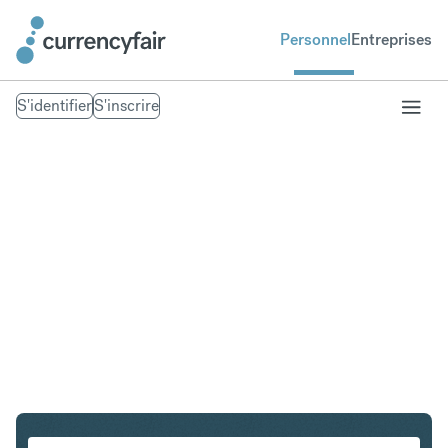
Personnel
Entreprises
S'identifier
S'inscrire
GBP en SGD
Convertir Livre sterling en Dollar de Singapour