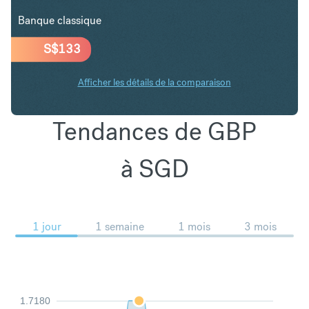
Banque classique
S$
133
Afficher les détails de la comparaison
Tendances de GBP
à SGD
1 jour
1 semaine
1 mois
3 mois
1.7180