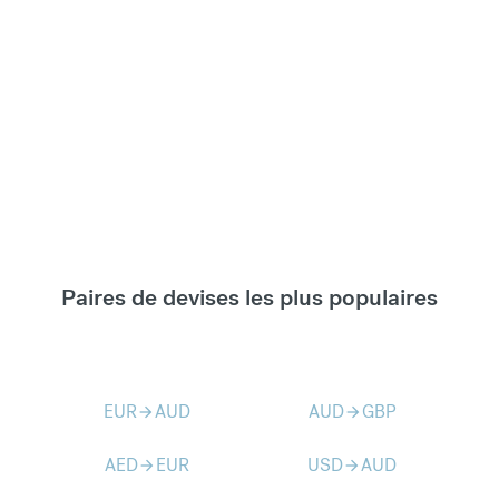
Paires de devises les plus populaires
EUR
AUD
AUD
GBP
arrow_forward
arrow_forward
AED
EUR
USD
AUD
arrow_forward
arrow_forward