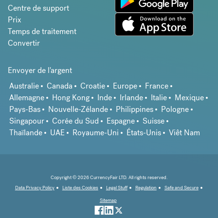
Centre de support
Prix
Temps de traitement
Convertir
Envoyer de l'argent
Australie
Canada
Croatie
Europe
France
Allemagne
Hong Kong
Inde
Irlande
Italie
Mexique
Pays-Bas
Nouvelle-Zélande
Philippines
Pologne
Singapour
Corée du Sud
Espagne
Suisse
Thaïlande
UAE
Royaume-Uni
États-Unis
Viêt Nam
Copyright © 2026 CurrencyFair LTD. All rights reserved.
Data Privacy Policy
Liste des Cookies
Legal Stuff
Regulation
Safe and Secure
Sitemap