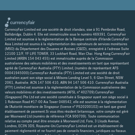
CurrencyFair Limited est une société de droit irlandais, sise à 91 Pembroke Road,
Ballsbridge, Dublin 4. Elle est immatriculée sous le numéro 469391. CurrencyFair
Limited est soumise à la réglementation de la Banque centrale d'Irlande.CurencyFair
Asia Limited est soumis à la réglementation des opérateurs de services monétaires
(MSO) du Département des Douanes et Accises (C&ED), enregistré à l'adresse Suite
12100 12/F, YF LIFE TOWER, 33 Lockhart Road, Wan Chai. Hong Kong.CurrencyFair
Limited (ARBN 154 043 455) est immatriculée auprès de la Commission
australienne des valeurs mobilières et des investissements en tant que représentant
agréé de CurrencyFair Australia (PTY) Limited, (numéro de représentant AFS
00041945000).CurrencyFair Australia (PTY) Limited est une société de droit
australien ayant son siège social à Milsons Landing Level 5, 6 Glen Street, NSW
2061, Australie. ACN 147 506 410, ABN 94 147 506 410. CurrencyFair Australia
(PTY) Limited est soumise à la réglementation de la Commission australienne des
valeurs mobilières et des investissements (AFSL n° 402709).CurrencyFair
(Singapore) Pte Ltd est une société constituée à Singapour ayant son siège social à
1 Robinson Road #17-00 Aia Tower 048542, elle est soumise à la réglementation
de l'Autorité monétaire de Singapour (licence n° PS20200102) en tant que grand
établissement de paiement.Si vous êtes résident britannique, votre compte est géré
par Moorwand Ltd (numéro de référence FCA 900709). Toute communication
relative au compte peut être envoyée à Moorwand Ltd, Fora, 3 Lloyds Avenue,
Londres, EC3N 3DS, Royaume-Uni.CurrencyFair Limited est un établissement de
paiement réglementé et ne fournit pas de conseils financiers, juridiques ou fiscaux.