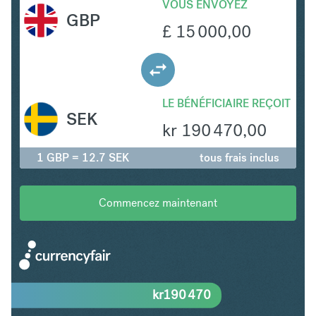
VOUS ENVOYEZ
GBP
£
15 000,00
LE BÉNÉFICIAIRE REÇOIT
SEK
kr
190 470,00
1 GBP = 12.7 SEK
tous frais inclus
Commencez maintenant
kr
190 470