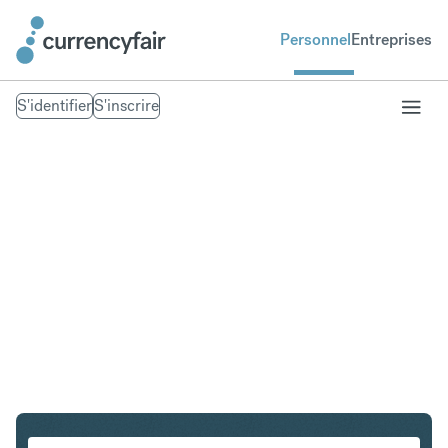
Personnel
Entreprises
S'identifier
S'inscrire
GBP en SEK
Convertir Livre sterling en Couronne suédoise