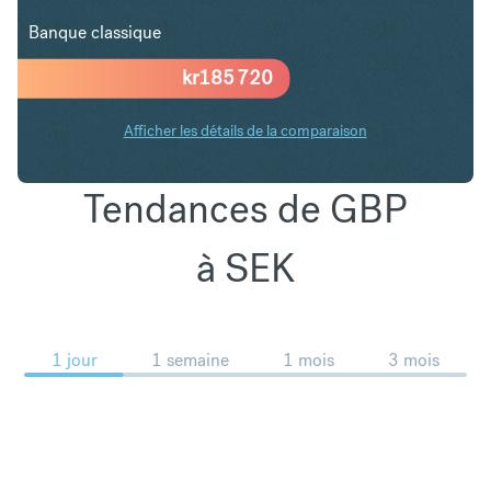
Banque classique
kr
185 720
Afficher les détails de la comparaison
Tendances de GBP
à SEK
1 jour
1 semaine
1 mois
3 mois