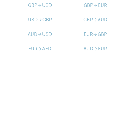
GBP
USD
GBP
EUR
arrow_forward
arrow_forward
USD
GBP
GBP
AUD
arrow_forward
arrow_forward
AUD
USD
EUR
GBP
arrow_forward
arrow_forward
EUR
AED
AUD
EUR
arrow_forward
arrow_forward