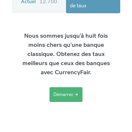
Actuel
12.700
de taux
Nous sommes jusqu'à huit fois
moins chers qu'une banque
classique. Obtenez des taux
meilleurs que ceux des banques
avec CurrencyFair.
Démarrez
arrow_forward