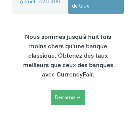
Actuel
420.400
de taux
Nous sommes jusqu'à huit fois
moins chers qu'une banque
classique. Obtenez des taux
meilleurs que ceux des banques
avec CurrencyFair.
Démarrez
arrow_forward