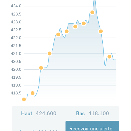
424.0
423.5
423.0
422.5
422.0
421.5
421.0
420.5
420.0
419.5
419.0
418.5
Haut
424.600
Bas
418.100
Recevoir une alerte