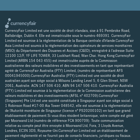
CurrencyFair Limited est une société de droit irlandais, sise à 91 Pembroke Road,
Ballsbridge, Dublin 4. Elle est immatriculée sous le numéro 469391. CurrencyFair
Limited est soumise à la réglementation de la Banque centrale d'Irlande.CurencyFair
Asia Limited est soumis à la réglementation des opérateurs de services monétaires
(MSO) du Département des Douanes et Accises (C&ED), enregistré à l'adresse Suite
12100 12/F, YF LIFE TOWER, 33 Lockhart Road, Wan Chai. Hong Kong.CurrencyFair
Limited (ARBN 154 043 455) est immatriculée auprès de la Commission
australienne des valeurs mobilières et des investissements en tant que représentant
agréé de CurrencyFair Australia (PTY) Limited, (numéro de représentant AFS
00041945000).CurrencyFair Australia (PTY) Limited est une société de droit
australien ayant son siège social à Milsons Landing Level 5, 6 Glen Street, NSW
2061, Australie. ACN 147 506 410, ABN 94 147 506 410. CurrencyFair Australia
(PTY) Limited est soumise à la réglementation de la Commission australienne des
valeurs mobilières et des investissements (AFSL n° 402709).CurrencyFair
(Singapore) Pte Ltd est une société constituée à Singapour ayant son siège social à
1 Robinson Road #17-00 Aia Tower 048542, elle est soumise à la réglementation
de l'Autorité monétaire de Singapour (licence n° PS20200102) en tant que grand
établissement de paiement.Si vous êtes résident britannique, votre compte est géré
par Moorwand Ltd (numéro de référence FCA 900709). Toute communication
relative au compte peut être envoyée à Moorwand Ltd, Fora, 3 Lloyds Avenue,
Londres, EC3N 3DS, Royaume-Uni.CurrencyFair Limited est un établissement de
paiement réglementé et ne fournit pas de conseils financiers, juridiques ou fiscaux.