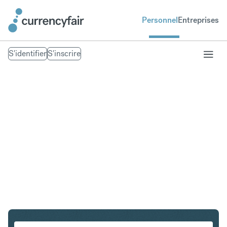
Personnel
Entreprises
S'identifier
S'inscrire
GBP en HUF
Convertir Livre sterling en Forint hongrois