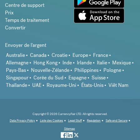
Centre de support
Prix
Temps de traitement
Convertir
Envoyer de l'argent
Australie
Canada
Croatie
Europe
France
Allemagne
Hong Kong
Inde
Irlande
Italie
Mexique
Pays-Bas
Nouvelle-Zélande
Philippines
Pologne
Singapour
Corée du Sud
Espagne
Suisse
Thaïlande
UAE
Royaume-Uni
États-Unis
Viêt Nam
Copyright © 2026 CurrencyFair LTD. All rights reserved.
Data Privacy Policy
Liste des Cookies
Legal Stuff
Regulation
Safe and Secure
Sitemap