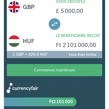
VOUS ENVOYEZ
GBP
£
5 000,00
LE BÉNÉFICIAIRE REÇOIT
HUF
Ft
2 101 000,00
1 GBP = 420.4 HUF
tous frais inclus
Commencez maintenant
Ft
2 101 000