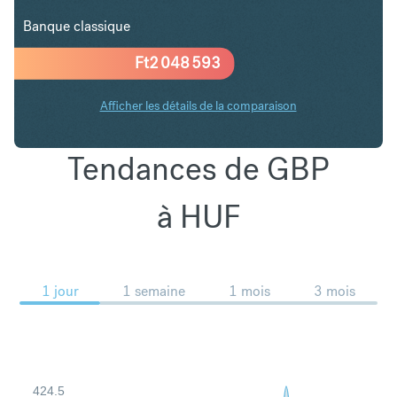
Banque classique
Ft
2 048 593
Afficher les détails de la comparaison
Tendances de GBP
à HUF
1 jour
1 semaine
1 mois
3 mois
424.5