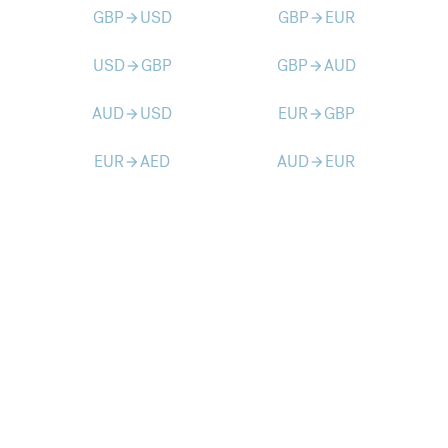
GBP
USD
GBP
EUR
arrow_forward
arrow_forward
USD
GBP
GBP
AUD
arrow_forward
arrow_forward
AUD
USD
EUR
GBP
arrow_forward
arrow_forward
EUR
AED
AUD
EUR
arrow_forward
arrow_forward