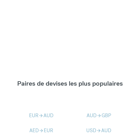
Paires de devises les plus populaires
EUR
AUD
AUD
GBP
arrow_forward
arrow_forward
AED
EUR
USD
AUD
arrow_forward
arrow_forward