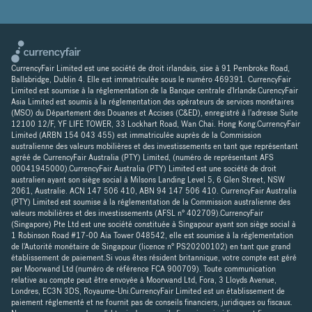
CurrencyFair Limited est une société de droit irlandais, sise à 91 Pembroke Road,
Ballsbridge, Dublin 4. Elle est immatriculée sous le numéro 469391. CurrencyFair
Limited est soumise à la réglementation de la Banque centrale d'Irlande.CurencyFair
Asia Limited est soumis à la réglementation des opérateurs de services monétaires
(MSO) du Département des Douanes et Accises (C&ED), enregistré à l'adresse Suite
12100 12/F, YF LIFE TOWER, 33 Lockhart Road, Wan Chai. Hong Kong.CurrencyFair
Limited (ARBN 154 043 455) est immatriculée auprès de la Commission
australienne des valeurs mobilières et des investissements en tant que représentant
agréé de CurrencyFair Australia (PTY) Limited, (numéro de représentant AFS
00041945000).CurrencyFair Australia (PTY) Limited est une société de droit
australien ayant son siège social à Milsons Landing Level 5, 6 Glen Street, NSW
2061, Australie. ACN 147 506 410, ABN 94 147 506 410. CurrencyFair Australia
(PTY) Limited est soumise à la réglementation de la Commission australienne des
valeurs mobilières et des investissements (AFSL n° 402709).CurrencyFair
(Singapore) Pte Ltd est une société constituée à Singapour ayant son siège social à
1 Robinson Road #17-00 Aia Tower 048542, elle est soumise à la réglementation
de l'Autorité monétaire de Singapour (licence n° PS20200102) en tant que grand
établissement de paiement.Si vous êtes résident britannique, votre compte est géré
par Moorwand Ltd (numéro de référence FCA 900709). Toute communication
relative au compte peut être envoyée à Moorwand Ltd, Fora, 3 Lloyds Avenue,
Londres, EC3N 3DS, Royaume-Uni.CurrencyFair Limited est un établissement de
paiement réglementé et ne fournit pas de conseils financiers, juridiques ou fiscaux.