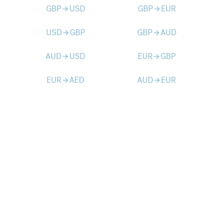
GBP
USD
GBP
EUR
arrow_forward
arrow_forward
USD
GBP
GBP
AUD
arrow_forward
arrow_forward
AUD
USD
EUR
GBP
arrow_forward
arrow_forward
EUR
AED
AUD
EUR
arrow_forward
arrow_forward