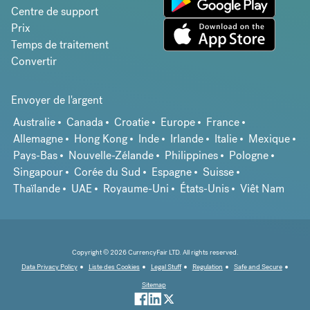
Centre de support
Prix
Temps de traitement
Convertir
Envoyer de l'argent
Australie
Canada
Croatie
Europe
France
Allemagne
Hong Kong
Inde
Irlande
Italie
Mexique
Pays-Bas
Nouvelle-Zélande
Philippines
Pologne
Singapour
Corée du Sud
Espagne
Suisse
Thaïlande
UAE
Royaume-Uni
États-Unis
Viêt Nam
Copyright © 2026 CurrencyFair LTD. All rights reserved.
Data Privacy Policy
Liste des Cookies
Legal Stuff
Regulation
Safe and Secure
Sitemap