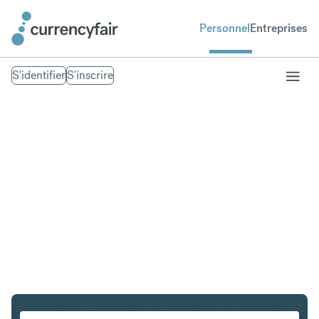
Personnel
Entreprises
S'identifier
S'inscrire
GBP en HUF
Convertir Livre sterling en Forint hongrois