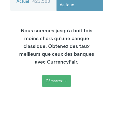
Actuel
423.500
de taux
Nous sommes jusqu'à huit fois
moins chers qu'une banque
classique. Obtenez des taux
meilleurs que ceux des banques
avec CurrencyFair.
Démarrez
arrow_forward