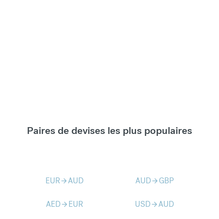
Paires de devises les plus populaires
EUR
AUD
AUD
GBP
arrow_forward
arrow_forward
AED
EUR
USD
AUD
arrow_forward
arrow_forward