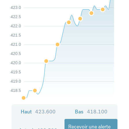
423.0
422.5
422.0
421.5
421.0
420.5
420.0
419.5
419.0
418.5
Haut
423.600
Bas
418.100
Recevoir une alerte