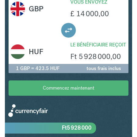
VOUS ENVOYEZ
GBP
£
14 000,00
LE BÉNÉFICIAIRE REÇOIT
HUF
Ft
5 928 000,00
1 GBP = 423.5 HUF
tous frais inclus
Commencez maintenant
Ft
5 928 000