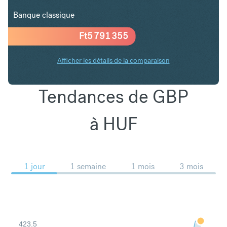
Banque classique
Ft
5 791 355
Afficher les détails de la comparaison
Tendances de GBP
à HUF
1 jour
1 semaine
1 mois
3 mois
423.5