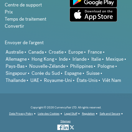
Centre de support
Prix
Temps de traitement
Convertir
Envoyer de l'argent
Australie
Canada
Croatie
Europe
France
Allemagne
Hong Kong
Inde
Irlande
Italie
Mexique
Pays-Bas
Nouvelle-Zélande
Philippines
Pologne
Singapour
Corée du Sud
Espagne
Suisse
Thaïlande
UAE
Royaume-Uni
États-Unis
Viêt Nam
Copyright © 2026 CurrencyFair LTD. All rights reserved.
Data Privacy Policy
Liste des Cookies
Legal Stuff
Regulation
Safe and Secure
Sitemap