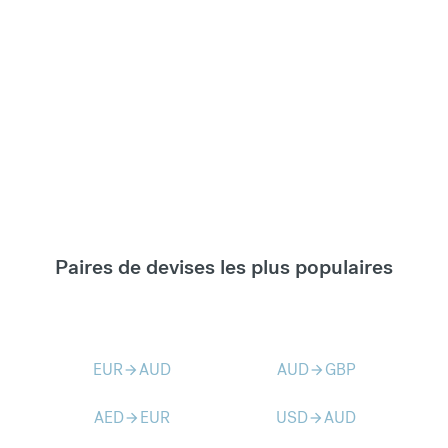
Paires de devises les plus populaires
EUR
AUD
AUD
GBP
arrow_forward
arrow_forward
AED
EUR
USD
AUD
arrow_forward
arrow_forward