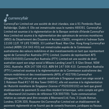
CurrencyFair Limited est une société de droit irlandais, sise à 91 Pembroke Road,
Ballsbridge, Dublin 4. Elle est immatriculée sous le numéro 469391. CurrencyFair
Limited est soumise à la réglementation de la Banque centrale d'Irlande.CurencyFair
Asia Limited est soumis à la réglementation des opérateurs de services monétaires
(MSO) du Département des Douanes et Accises (C&ED), enregistré à l'adresse Suite
12100 12/F, YF LIFE TOWER, 33 Lockhart Road, Wan Chai. Hong Kong.CurrencyFair
Limited (ARBN 154 043 455) est immatriculée auprès de la Commission
australienne des valeurs mobilières et des investissements en tant que représentant
agréé de CurrencyFair Australia (PTY) Limited, (numéro de représentant AFS
00041945000).CurrencyFair Australia (PTY) Limited est une société de droit
australien ayant son siège social à Milsons Landing Level 5, 6 Glen Street, NSW
2061, Australie. ACN 147 506 410, ABN 94 147 506 410. CurrencyFair Australia
(PTY) Limited est soumise à la réglementation de la Commission australienne des
valeurs mobilières et des investissements (AFSL n° 402709).CurrencyFair
(Singapore) Pte Ltd est une société constituée à Singapour ayant son siège social à
1 Robinson Road #17-00 Aia Tower 048542, elle est soumise à la réglementation
de l'Autorité monétaire de Singapour (licence n° PS20200102) en tant que grand
établissement de paiement.Si vous êtes résident britannique, votre compte est géré
par Moorwand Ltd (numéro de référence FCA 900709). Toute communication
relative au compte peut être envoyée à Moorwand Ltd, Fora, 3 Lloyds Avenue,
Londres, EC3N 3DS, Royaume-Uni.CurrencyFair Limited est un établissement de
paiement réglementé et ne fournit pas de conseils financiers, juridiques ou fiscaux.