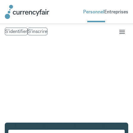
Personnel
Entreprises
S'identifier
S'inscrire
GBP en EUR
Convertir Livre sterling en Euro