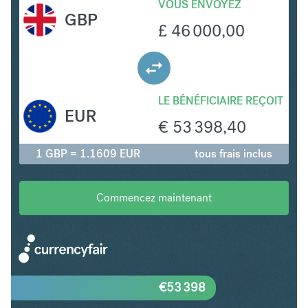
VOUS ENVOYEZ
GBP
£
46 000,00
LE BÉNÉFICIAIRE REÇOIT
EUR
€
53 398,40
1 GBP = 1.1609 EUR
tous frais inclus
Commencez maintenant
€
53 398