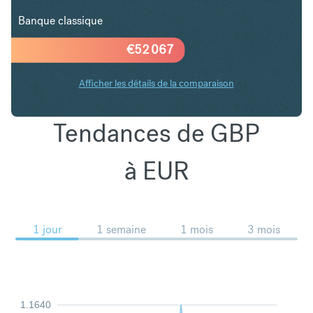
Banque classique
€
52 067
Afficher les détails de la comparaison
Tendances de GBP
à EUR
1 jour
1 semaine
1 mois
3 mois
1.1640