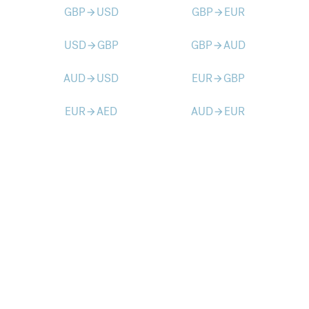
GBP
USD
GBP
EUR
arrow_forward
arrow_forward
USD
GBP
GBP
AUD
arrow_forward
arrow_forward
AUD
USD
EUR
GBP
arrow_forward
arrow_forward
EUR
AED
AUD
EUR
arrow_forward
arrow_forward