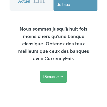
Actuel
1.161
de taux
Nous sommes jusqu'à huit fois
moins chers qu'une banque
classique. Obtenez des taux
meilleurs que ceux des banques
avec CurrencyFair.
Démarrez
arrow_forward