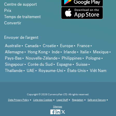
Centre de support
Prix
Temps de traitement
Convertir
Envoyer de l'argent
Australie
Canada
Croatie
Europe
France
Allemagne
Hong Kong
Inde
Irlande
Italie
Mexique
Pays-Bas
Nouvelle-Zélande
Philippines
Pologne
Singapour
Corée du Sud
Espagne
Suisse
Thaïlande
UAE
Royaume-Uni
États-Unis
Viêt Nam
Copyright © 2026 CurrencyFair LTD. All rights reserved.
Data Privacy Policy
Liste des Cookies
Legal Stuff
Regulation
Safe and Secure
Sitemap