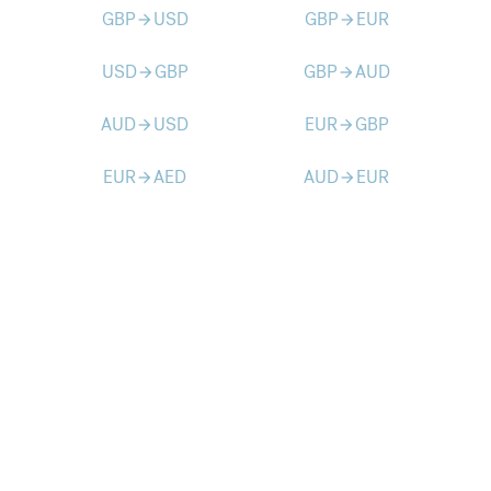
GBP
USD
GBP
EUR
arrow_forward
arrow_forward
USD
GBP
GBP
AUD
arrow_forward
arrow_forward
AUD
USD
EUR
GBP
arrow_forward
arrow_forward
EUR
AED
AUD
EUR
arrow_forward
arrow_forward