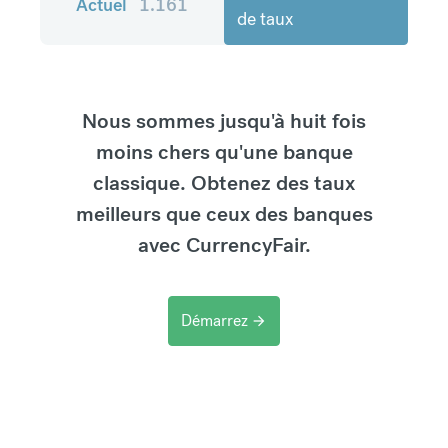
Actuel
1.161
de taux
Nous sommes jusqu'à huit fois
moins chers qu'une banque
classique. Obtenez des taux
meilleurs que ceux des banques
avec CurrencyFair.
Démarrez
arrow_forward