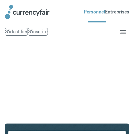
Personnel
Entreprises
S'identifier
S'inscrire
GBP en EUR
Convertir Livre sterling en Euro