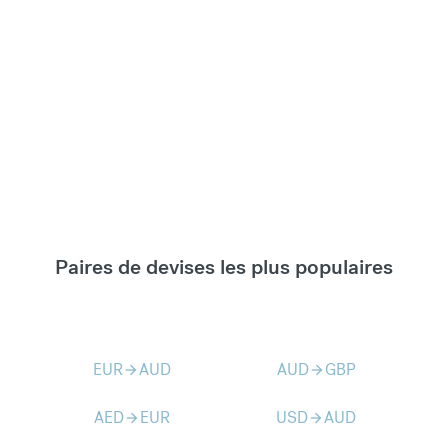
Paires de devises les plus populaires
EUR
AUD
AUD
GBP
arrow_forward
arrow_forward
AED
EUR
USD
AUD
arrow_forward
arrow_forward