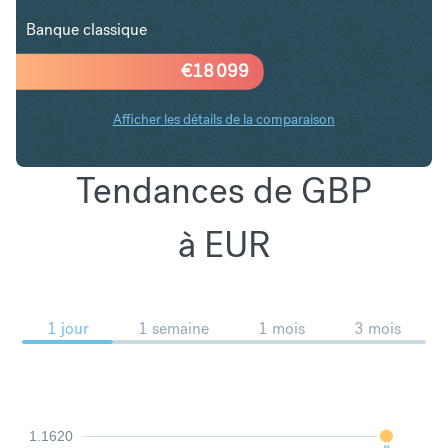
Banque classique
€
18 099
Afficher les détails de la comparaison
Tendances de GBP
à EUR
1 jour
1 semaine
1 mois
3 mois
1.1620