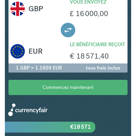
VOUS ENVOYEZ
GBP
£
16 000,00
LE BÉNÉFICIAIRE REÇOIT
EUR
€
18 571,40
1 GBP = 1.1609 EUR
tous frais inclus
Commencez maintenant
€
18 571