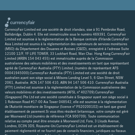
CurrencyFair Limited est une société de droit irlandais, sise à 91 Pembroke Road,
Ballsbridge, Dublin 4. Elle est immatriculée sous le numéro 469391. CurrencyFair
Limited est soumise à la réglementation de la Banque centrale d'Irlande.CurencyFair
Asia Limited est soumis à la réglementation des opérateurs de services monétaires
(MSO) du Département des Douanes et Accises (C&ED), enregistré à l'adresse Suite
12100 12/F, YF LIFE TOWER, 33 Lockhart Road, Wan Chai. Hong Kong.CurrencyFair
Limited (ARBN 154 043 455) est immatriculée auprès de la Commission
australienne des valeurs mobilières et des investissements en tant que représentant
agréé de CurrencyFair Australia (PTY) Limited, (numéro de représentant AFS
00041945000).CurrencyFair Australia (PTY) Limited est une société de droit
australien ayant son siège social à Milsons Landing Level 5, 6 Glen Street, NSW
2061, Australie. ACN 147 506 410, ABN 94 147 506 410. CurrencyFair Australia
(PTY) Limited est soumise à la réglementation de la Commission australienne des
valeurs mobilières et des investissements (AFSL n° 402709).CurrencyFair
(Singapore) Pte Ltd est une société constituée à Singapour ayant son siège social à
1 Robinson Road #17-00 Aia Tower 048542, elle est soumise à la réglementation
de l'Autorité monétaire de Singapour (licence n° PS20200102) en tant que grand
établissement de paiement.Si vous êtes résident britannique, votre compte est géré
par Moorwand Ltd (numéro de référence FCA 900709). Toute communication
relative au compte peut être envoyée à Moorwand Ltd, Fora, 3 Lloyds Avenue,
Londres, EC3N 3DS, Royaume-Uni.CurrencyFair Limited est un établissement de
paiement réglementé et ne fournit pas de conseils financiers, juridiques ou fiscaux.