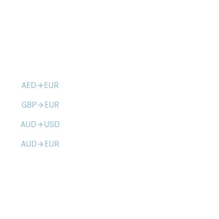
AED
EUR
arrow_forward
GBP
EUR
arrow_forward
AUD
USD
arrow_forward
AUD
EUR
arrow_forward