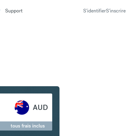
Support
S'identifier
S'inscrire
g en Dollar australien
AUD
tous frais inclus