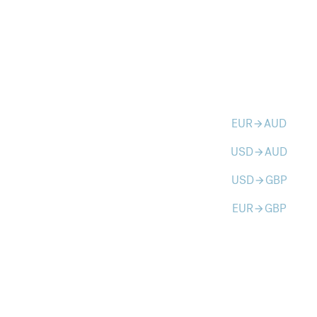
EUR
AUD
arrow_forward
USD
AUD
arrow_forward
USD
GBP
arrow_forward
EUR
GBP
arrow_forward