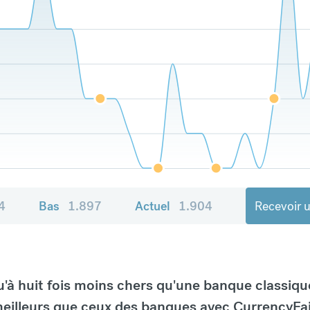
4
Bas
1.897
Actuel
1.904
Recevoir u
à huit fois moins chers qu'une banque classiqu
eilleurs que ceux des banques avec CurrencyFai