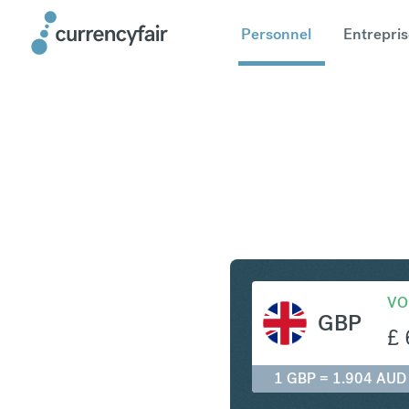
Personnel
Entrepris
GBP en A
VO
GBP
£
1 GBP = 1.904 AUD