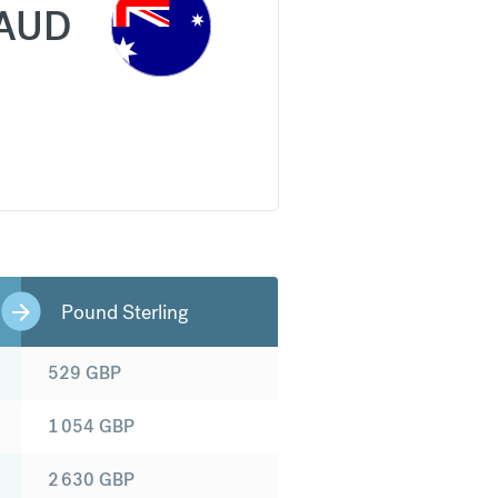
AUD
Pound Sterling
529
GBP
1 054
GBP
2 630
GBP