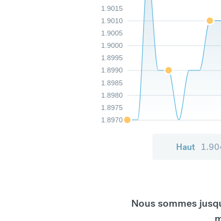
1.9015
1.9010
1.9005
1.9000
1.8995
1.8990
1.8985
1.8980
1.8975
1.8970
Haut
1.90
Nous sommes jusqu'
m