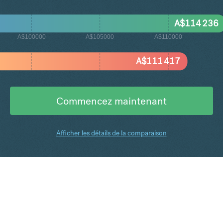
A$
114 236
A$100000
A$105000
A$110000
A$
111 417
Commencez maintenant
Afficher les détails de la comparaison