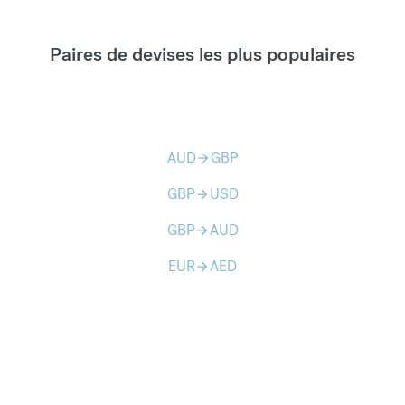
Paires de devises les plus populaires
AUD
GBP
arrow_forward
GBP
USD
arrow_forward
GBP
AUD
arrow_forward
EUR
AED
arrow_forward