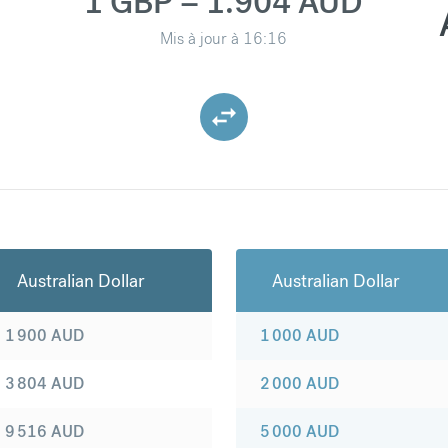
1 GBP = 1.904 AUD
Mis à jour à
16:16
Australian Dollar
Australian Dollar
1 900
AUD
1 000
AUD
3 804
AUD
2 000
AUD
9 516
AUD
5 000
AUD