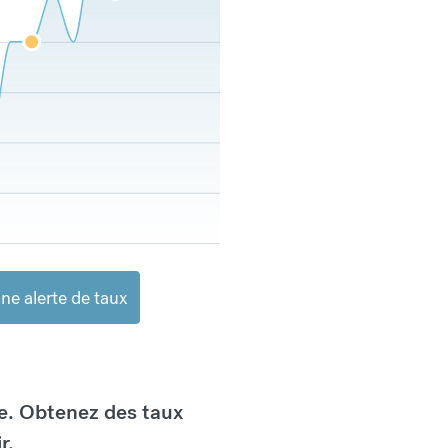
ne alerte de taux
e. Obtenez des taux
r.