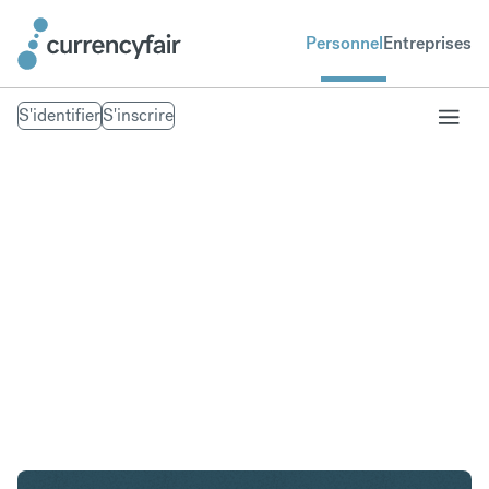
Personnel
Entreprises
S'identifier
S'inscrire
GBP en AED
Convertir Livre sterling en Dirham des Émirats
arabes unis