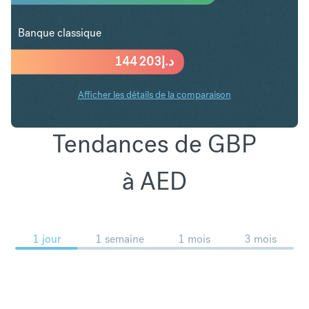
Banque classique
144 203
د.إ
Afficher les détails de la comparaison
Tendances de GBP
à AED
1 jour
1 semaine
1 mois
3 mois