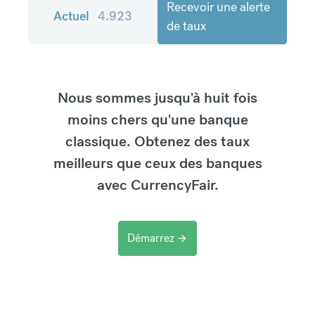
Recevoir une alerte
Actuel
4.923
de taux
Nous sommes jusqu'à huit fois
moins chers qu'une banque
classique. Obtenez des taux
meilleurs que ceux des banques
avec CurrencyFair.
Démarrez
arrow_forward