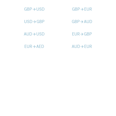
GBP
USD
GBP
EUR
arrow_forward
arrow_forward
USD
GBP
GBP
AUD
arrow_forward
arrow_forward
AUD
USD
EUR
GBP
arrow_forward
arrow_forward
EUR
AED
AUD
EUR
arrow_forward
arrow_forward