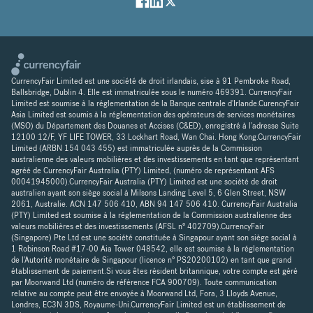
CurrencyFair Limited est une société de droit irlandais, sise à 91 Pembroke Road,
Ballsbridge, Dublin 4. Elle est immatriculée sous le numéro 469391. CurrencyFair
Limited est soumise à la réglementation de la Banque centrale d'Irlande.CurencyFair
Asia Limited est soumis à la réglementation des opérateurs de services monétaires
(MSO) du Département des Douanes et Accises (C&ED), enregistré à l'adresse Suite
12100 12/F, YF LIFE TOWER, 33 Lockhart Road, Wan Chai. Hong Kong.CurrencyFair
Limited (ARBN 154 043 455) est immatriculée auprès de la Commission
australienne des valeurs mobilières et des investissements en tant que représentant
agréé de CurrencyFair Australia (PTY) Limited, (numéro de représentant AFS
00041945000).CurrencyFair Australia (PTY) Limited est une société de droit
australien ayant son siège social à Milsons Landing Level 5, 6 Glen Street, NSW
2061, Australie. ACN 147 506 410, ABN 94 147 506 410. CurrencyFair Australia
(PTY) Limited est soumise à la réglementation de la Commission australienne des
valeurs mobilières et des investissements (AFSL n° 402709).CurrencyFair
(Singapore) Pte Ltd est une société constituée à Singapour ayant son siège social à
1 Robinson Road #17-00 Aia Tower 048542, elle est soumise à la réglementation
de l'Autorité monétaire de Singapour (licence n° PS20200102) en tant que grand
établissement de paiement.Si vous êtes résident britannique, votre compte est géré
par Moorwand Ltd (numéro de référence FCA 900709). Toute communication
relative au compte peut être envoyée à Moorwand Ltd, Fora, 3 Lloyds Avenue,
Londres, EC3N 3DS, Royaume-Uni.CurrencyFair Limited est un établissement de