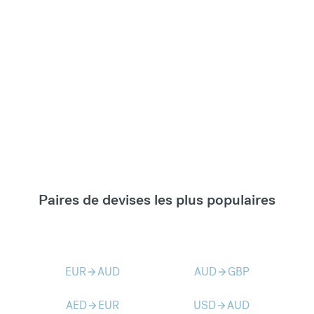
Paires de devises les plus populaires
EUR
AUD
AUD
GBP
arrow_forward
arrow_forward
AED
EUR
USD
AUD
arrow_forward
arrow_forward