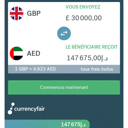
VOUS ENVOYEZ
GBP
£
30 000,00
LE BÉNÉFICIAIRE REÇOIT
AED
147 675,00
د.إ
1 GBP = 4.923 AED
tous frais inclus
Commencez maintenant
147 675
د.إ