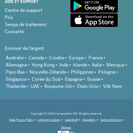
AIDE ET SUPPORT
Centre de support
Prix
Temps de traitement
Convertir
Envoyer de l'argent
Australie
Canada
Croatie
Europe
France
Allemagne
Hong Kong
Inde
Irlande
Italie
Mexique
Pays-Bas
Nouvelle-Zélande
Philippines
Pologne
Singapour
Corée du Sud
Espagne
Suisse
Thaïlande
UAE
Royaume-Uni
États-Unis
Viêt Nam
Copyright © 2026 CurrencyFair LTD. All rights reserved.
Data Privacy Policy
Liste des Cookies
Legal Stuff
Regulation
Safe and Secure
Sitemap