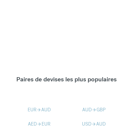
Paires de devises les plus populaires
EUR
AUD
AUD
GBP
arrow_forward
arrow_forward
AED
EUR
USD
AUD
arrow_forward
arrow_forward