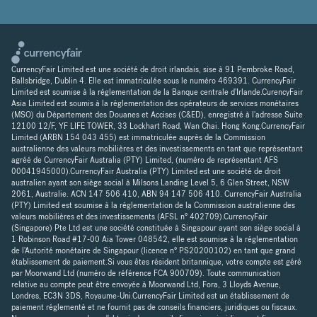
CurrencyFair Limited est une société de droit irlandais, sise à 91 Pembroke Road,
Ballsbridge, Dublin 4. Elle est immatriculée sous le numéro 469391. CurrencyFair
Limited est soumise à la réglementation de la Banque centrale d'Irlande.CurencyFair
Asia Limited est soumis à la réglementation des opérateurs de services monétaires
(MSO) du Département des Douanes et Accises (C&ED), enregistré à l'adresse Suite
12100 12/F, YF LIFE TOWER, 33 Lockhart Road, Wan Chai. Hong Kong.CurrencyFair
Limited (ARBN 154 043 455) est immatriculée auprès de la Commission
australienne des valeurs mobilières et des investissements en tant que représentant
agréé de CurrencyFair Australia (PTY) Limited, (numéro de représentant AFS
00041945000).CurrencyFair Australia (PTY) Limited est une société de droit
australien ayant son siège social à Milsons Landing Level 5, 6 Glen Street, NSW
2061, Australie. ACN 147 506 410, ABN 94 147 506 410. CurrencyFair Australia
(PTY) Limited est soumise à la réglementation de la Commission australienne des
valeurs mobilières et des investissements (AFSL n° 402709).CurrencyFair
(Singapore) Pte Ltd est une société constituée à Singapour ayant son siège social à
1 Robinson Road #17-00 Aia Tower 048542, elle est soumise à la réglementation
de l'Autorité monétaire de Singapour (licence n° PS20200102) en tant que grand
établissement de paiement.Si vous êtes résident britannique, votre compte est géré
par Moorwand Ltd (numéro de référence FCA 900709). Toute communication
relative au compte peut être envoyée à Moorwand Ltd, Fora, 3 Lloyds Avenue,
Londres, EC3N 3DS, Royaume-Uni.CurrencyFair Limited est un établissement de
paiement réglementé et ne fournit pas de conseils financiers, juridiques ou fiscaux.