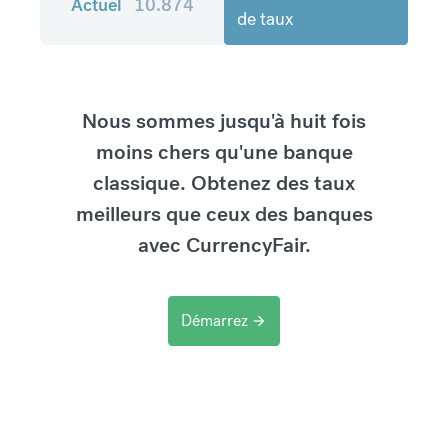
Actuel
10.874
de taux
Nous sommes jusqu'à huit fois
moins chers qu'une banque
classique. Obtenez des taux
meilleurs que ceux des banques
avec CurrencyFair.
Démarrez
arrow_forward