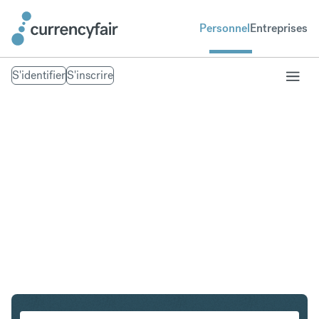
Personnel
Entreprises
S'identifier
S'inscrire
EUR en SEK
Convertir Euro en Couronne suédoise