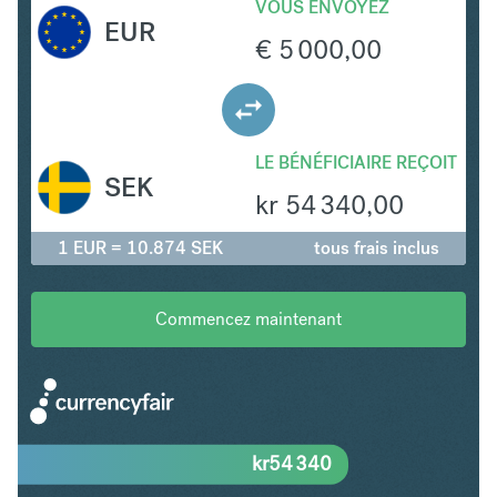
VOUS ENVOYEZ
EUR
€
5 000,00
LE BÉNÉFICIAIRE REÇOIT
SEK
kr
54 340,00
1 EUR = 10.874 SEK
tous frais inclus
Commencez maintenant
kr
54 340