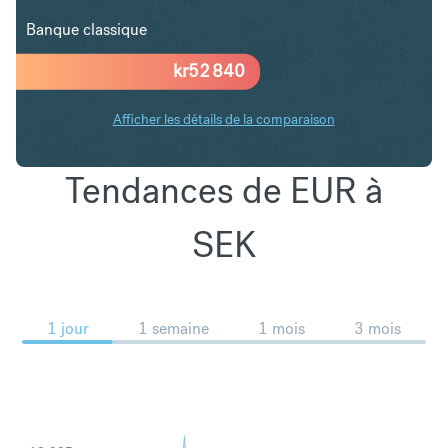
Banque classique
kr
52 840
Afficher les détails de la comparaison
Tendances de EUR à
SEK
1 jour
1 semaine
1 mois
3 mois