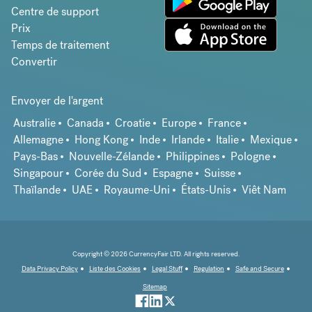
Centre de support
Prix
Temps de traitement
Convertir
Envoyer de l'argent
Australie
Canada
Croatie
Europe
France
Allemagne
Hong Kong
Inde
Irlande
Italie
Mexique
Pays-Bas
Nouvelle-Zélande
Philippines
Pologne
Singapour
Corée du Sud
Espagne
Suisse
Thaïlande
UAE
Royaume-Uni
États-Unis
Viêt Nam
Copyright © 2026 CurrencyFair LTD. All rights reserved.
Data Privacy Policy
Liste des Cookies
Legal Stuff
Regulation
Safe and Secure
Sitemap