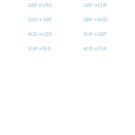
GBP
USD
GBP
EUR
arrow_forward
arrow_forward
USD
GBP
GBP
AUD
arrow_forward
arrow_forward
AUD
USD
EUR
GBP
arrow_forward
arrow_forward
EUR
AED
AUD
EUR
arrow_forward
arrow_forward