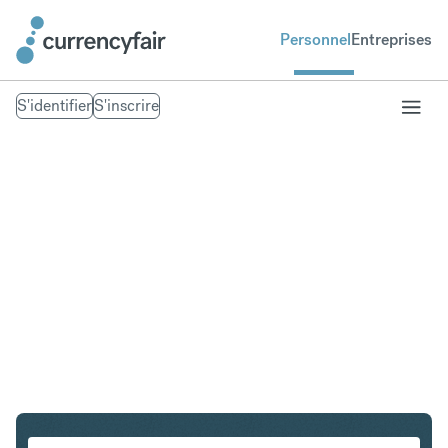
Personnel
Entreprises
S'identifier
S'inscrire
EUR en PLN
Convertir Euro en Złoty polonais