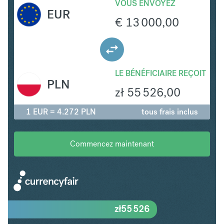
VOUS ENVOYEZ
EUR
€
13 000,00
LE BÉNÉFICIAIRE REÇOIT
PLN
zł
55 526,00
1 EUR = 4.272 PLN
tous frais inclus
Commencez maintenant
zł
55 526