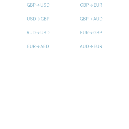
GBP
USD
GBP
EUR
arrow_forward
arrow_forward
USD
GBP
GBP
AUD
arrow_forward
arrow_forward
AUD
USD
EUR
GBP
arrow_forward
arrow_forward
EUR
AED
AUD
EUR
arrow_forward
arrow_forward