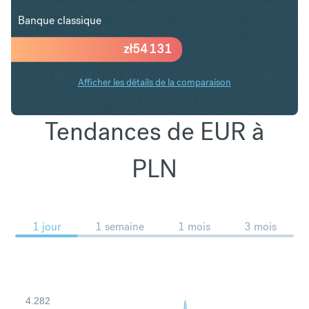
Banque classique
zł
54 131
Afficher les détails de la comparaison
Tendances de EUR à
PLN
1 jour
1 semaine
1 mois
3 mois
4.282