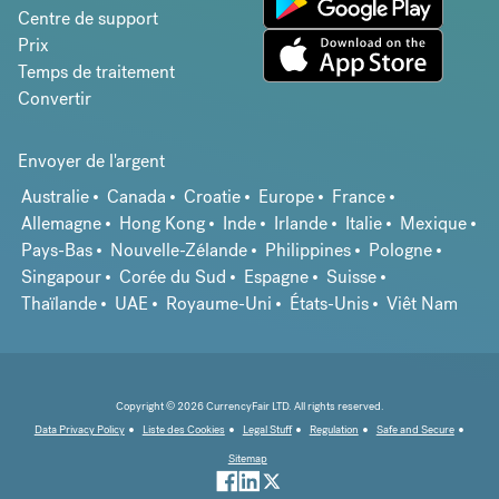
Centre de support
Prix
Temps de traitement
Convertir
Envoyer de l'argent
Australie
Canada
Croatie
Europe
France
Allemagne
Hong Kong
Inde
Irlande
Italie
Mexique
Pays-Bas
Nouvelle-Zélande
Philippines
Pologne
Singapour
Corée du Sud
Espagne
Suisse
Thaïlande
UAE
Royaume-Uni
États-Unis
Viêt Nam
Copyright © 2026 CurrencyFair LTD. All rights reserved.
Data Privacy Policy
Liste des Cookies
Legal Stuff
Regulation
Safe and Secure
Sitemap