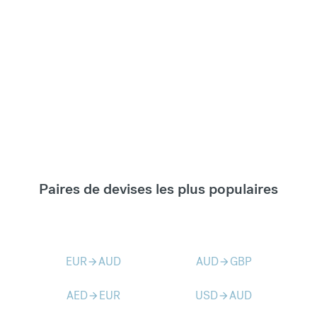
Paires de devises les plus populaires
EUR
AUD
AUD
GBP
arrow_forward
arrow_forward
AED
EUR
USD
AUD
arrow_forward
arrow_forward