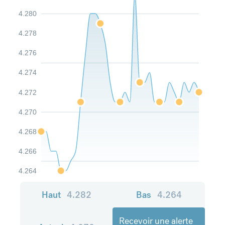
4.280
4.278
4.276
4.274
4.272
4.270
4.268
4.266
4.264
Haut
4.282
Bas
4.264
Recevoir une alerte