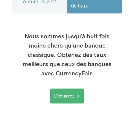
Actuel
4.272
de taux
Nous sommes jusqu'à huit fois
moins chers qu'une banque
classique. Obtenez des taux
meilleurs que ceux des banques
avec CurrencyFair.
Démarrez
arrow_forward