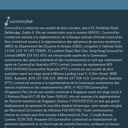
CurrencyFair Limited est une société de droit irlandais, sise à 91 Pembroke Road,
Ballsbridge, Dublin 4. Elle est immatriculée sous le numéro 469391. CurrencyFair
Limited est soumise à la réglementation de la Banque centrale d'Irlande.CurencyFair
Asia Limited est soumis à la réglementation des opérateurs de services monétaires
(MSO) du Département des Douanes et Accises (C&ED), enregistré à l'adresse Suite
12100 12/F, YF LIFE TOWER, 33 Lockhart Road, Wan Chai. Hong Kong.CurrencyFair
Limited (ARBN 154 043 455) est immatriculée auprès de la Commission
australienne des valeurs mobilières et des investissements en tant que représentant
agréé de CurrencyFair Australia (PTY) Limited, (numéro de représentant AFS
00041945000).CurrencyFair Australia (PTY) Limited est une société de droit
australien ayant son siège social à Milsons Landing Level 5, 6 Glen Street, NSW
2061, Australie. ACN 147 506 410, ABN 94 147 506 410. CurrencyFair Australia
(PTY) Limited est soumise à la réglementation de la Commission australienne des
valeurs mobilières et des investissements (AFSL n° 402709).CurrencyFair
(Singapore) Pte Ltd est une société constituée à Singapour ayant son siège social à
1 Robinson Road #17-00 Aia Tower 048542, elle est soumise à la réglementation
de l'Autorité monétaire de Singapour (licence n° PS20200102) en tant que grand
établissement de paiement.Si vous êtes résident britannique, votre compte est géré
par Moorwand Ltd (numéro de référence FCA 900709). Toute communication
relative au compte peut être envoyée à Moorwand Ltd, Fora, 3 Lloyds Avenue,
Londres, EC3N 3DS, Royaume-Uni.CurrencyFair Limited est un établissement de
paiement réglementé et ne fournit pas de conseils financiers, juridiques ou fiscaux.