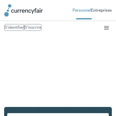
Personnel
Entreprises
S'identifier
S'inscrire
EUR en NOK
Convertir Euro en Couronne norvégienne