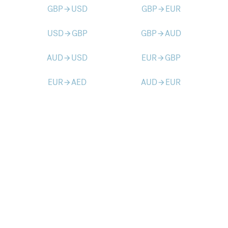
GBP
USD
GBP
EUR
arrow_forward
arrow_forward
USD
GBP
GBP
AUD
arrow_forward
arrow_forward
AUD
USD
EUR
GBP
arrow_forward
arrow_forward
EUR
AED
AUD
EUR
arrow_forward
arrow_forward