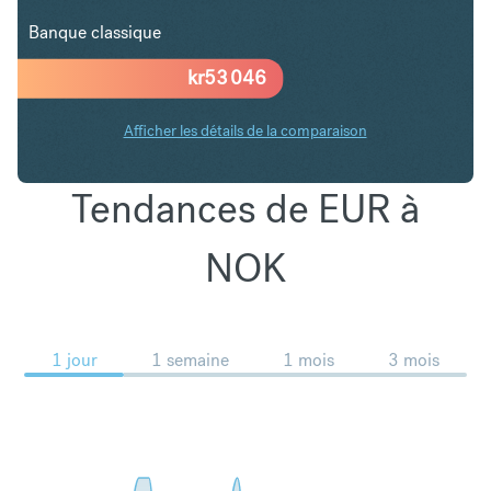
Banque classique
kr
53 046
Afficher les détails de la comparaison
Tendances de EUR à
NOK
1 jour
1 semaine
1 mois
3 mois