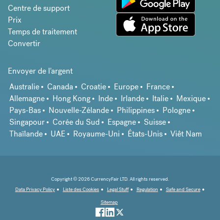
Centre de support
Prix
Temps de traitement
Convertir
Envoyer de l'argent
Australie
Canada
Croatie
Europe
France
Allemagne
Hong Kong
Inde
Irlande
Italie
Mexique
Pays-Bas
Nouvelle-Zélande
Philippines
Pologne
Singapour
Corée du Sud
Espagne
Suisse
Thaïlande
UAE
Royaume-Uni
États-Unis
Viêt Nam
Copyright © 2026 CurrencyFair LTD. All rights reserved.
Data Privacy Policy
Liste des Cookies
Legal Stuff
Regulation
Safe and Secure
Sitemap