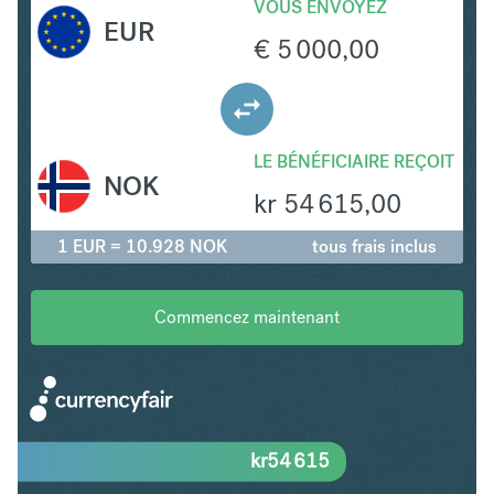
VOUS ENVOYEZ
EUR
€
5 000,00
LE BÉNÉFICIAIRE REÇOIT
NOK
kr
54 615,00
1 EUR = 10.928 NOK
tous frais inclus
Commencez maintenant
kr
54 615