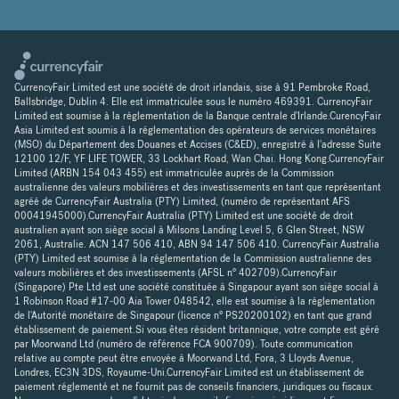
CurrencyFair Limited est une société de droit irlandais, sise à 91 Pembroke Road,
Ballsbridge, Dublin 4. Elle est immatriculée sous le numéro 469391. CurrencyFair
Limited est soumise à la réglementation de la Banque centrale d'Irlande.CurencyFair
Asia Limited est soumis à la réglementation des opérateurs de services monétaires
(MSO) du Département des Douanes et Accises (C&ED), enregistré à l'adresse Suite
12100 12/F, YF LIFE TOWER, 33 Lockhart Road, Wan Chai. Hong Kong.CurrencyFair
Limited (ARBN 154 043 455) est immatriculée auprès de la Commission
australienne des valeurs mobilières et des investissements en tant que représentant
agréé de CurrencyFair Australia (PTY) Limited, (numéro de représentant AFS
00041945000).CurrencyFair Australia (PTY) Limited est une société de droit
australien ayant son siège social à Milsons Landing Level 5, 6 Glen Street, NSW
2061, Australie. ACN 147 506 410, ABN 94 147 506 410. CurrencyFair Australia
(PTY) Limited est soumise à la réglementation de la Commission australienne des
valeurs mobilières et des investissements (AFSL n° 402709).CurrencyFair
(Singapore) Pte Ltd est une société constituée à Singapour ayant son siège social à
1 Robinson Road #17-00 Aia Tower 048542, elle est soumise à la réglementation
de l'Autorité monétaire de Singapour (licence n° PS20200102) en tant que grand
établissement de paiement.Si vous êtes résident britannique, votre compte est géré
par Moorwand Ltd (numéro de référence FCA 900709). Toute communication
relative au compte peut être envoyée à Moorwand Ltd, Fora, 3 Lloyds Avenue,
Londres, EC3N 3DS, Royaume-Uni.CurrencyFair Limited est un établissement de
paiement réglementé et ne fournit pas de conseils financiers, juridiques ou fiscaux.