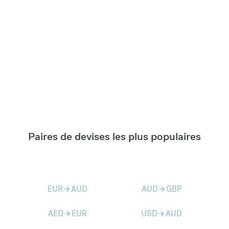
Paires de devises les plus populaires
EUR
AUD
AUD
GBP
arrow_forward
arrow_forward
AED
EUR
USD
AUD
arrow_forward
arrow_forward