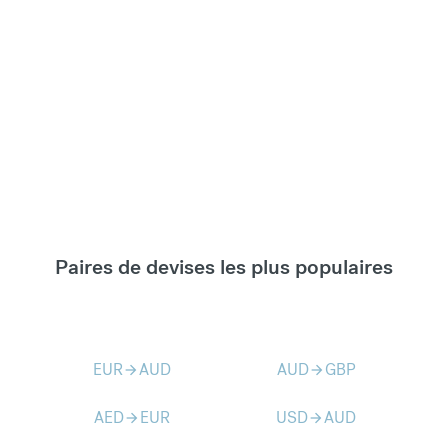
Paires de devises les plus populaires
EUR
AUD
AUD
GBP
arrow_forward
arrow_forward
AED
EUR
USD
AUD
arrow_forward
arrow_forward