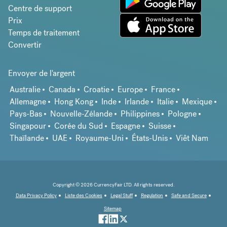
Centre de support
Prix
Temps de traitement
Convertir
Envoyer de l'argent
Australie
Canada
Croatie
Europe
France
Allemagne
Hong Kong
Inde
Irlande
Italie
Mexique
Pays-Bas
Nouvelle-Zélande
Philippines
Pologne
Singapour
Corée du Sud
Espagne
Suisse
Thaïlande
UAE
Royaume-Uni
États-Unis
Viêt Nam
Copyright © 2026 CurrencyFair LTD. All rights reserved.
Data Privacy Policy
Liste des Cookies
Legal Stuff
Regulation
Safe and Secure
Sitemap