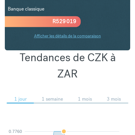
Banque classique
R
529 019
Afficher les détails de la comparaison
Tendances de CZK à
ZAR
1 jour
1 semaine
1 mois
3 mois
0.7760