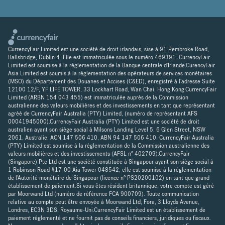
CurrencyFair Limited est une société de droit irlandais, sise à 91 Pembroke Road,
Ballsbridge, Dublin 4. Elle est immatriculée sous le numéro 469391. CurrencyFair
Limited est soumise à la réglementation de la Banque centrale d'Irlande.CurencyFair
Asia Limited est soumis à la réglementation des opérateurs de services monétaires
(MSO) du Département des Douanes et Accises (C&ED), enregistré à l'adresse Suite
12100 12/F, YF LIFE TOWER, 33 Lockhart Road, Wan Chai. Hong Kong.CurrencyFair
Limited (ARBN 154 043 455) est immatriculée auprès de la Commission
australienne des valeurs mobilières et des investissements en tant que représentant
agréé de CurrencyFair Australia (PTY) Limited, (numéro de représentant AFS
00041945000).CurrencyFair Australia (PTY) Limited est une société de droit
australien ayant son siège social à Milsons Landing Level 5, 6 Glen Street, NSW
2061, Australie. ACN 147 506 410, ABN 94 147 506 410. CurrencyFair Australia
(PTY) Limited est soumise à la réglementation de la Commission australienne des
valeurs mobilières et des investissements (AFSL n° 402709).CurrencyFair
(Singapore) Pte Ltd est une société constituée à Singapour ayant son siège social à
1 Robinson Road #17-00 Aia Tower 048542, elle est soumise à la réglementation
de l'Autorité monétaire de Singapour (licence n° PS20200102) en tant que grand
établissement de paiement.Si vous êtes résident britannique, votre compte est géré
par Moorwand Ltd (numéro de référence FCA 900709). Toute communication
relative au compte peut être envoyée à Moorwand Ltd, Fora, 3 Lloyds Avenue,
Londres, EC3N 3DS, Royaume-Uni.CurrencyFair Limited est un établissement de
paiement réglementé et ne fournit pas de conseils financiers, juridiques ou fiscaux.