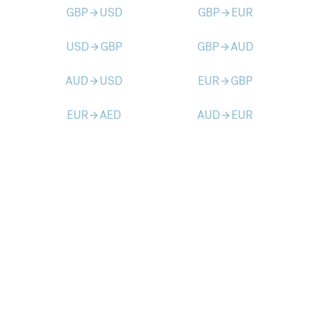
GBP
USD
GBP
EUR
arrow_forward
arrow_forward
USD
GBP
GBP
AUD
arrow_forward
arrow_forward
AUD
USD
EUR
GBP
arrow_forward
arrow_forward
EUR
AED
AUD
EUR
arrow_forward
arrow_forward