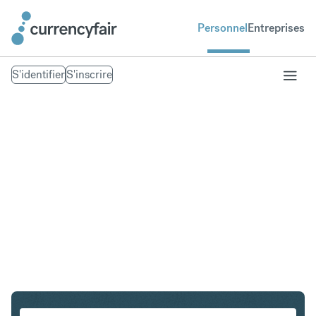
Personnel
Entreprises
S'identifier
S'inscrire
CZK en ZAR
Convertir Couronne tchèque en Rand sud-africain