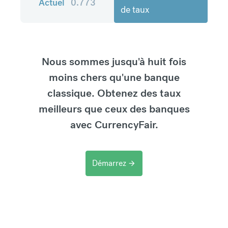
Actuel
0.773
de taux
Nous sommes jusqu'à huit fois
moins chers qu'une banque
classique. Obtenez des taux
meilleurs que ceux des banques
avec CurrencyFair.
Démarrez
arrow_forward