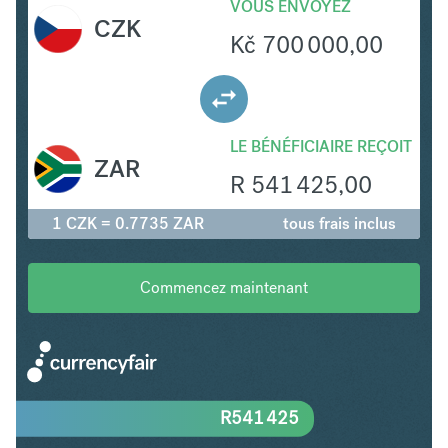
VOUS ENVOYEZ
CZK
Kč
700 000,00
LE BÉNÉFICIAIRE REÇOIT
ZAR
R
541 425,00
1 CZK = 0.7735 ZAR
tous frais inclus
Commencez maintenant
R
541 425