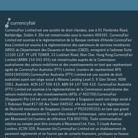
CurrencyFair Limited est une société de droit irlandais, sise à 91 Pembroke Road,
Ballsbridge, Dublin 4. Elle est immatriculée sous le numéro 469391. CurrencyFair
Limited est soumise à la réglementation de la Banque centrale d'Irlande.CurencyFair
Asia Limited est soumis à la réglementation des opérateurs de services monétaires
(MSO) du Département des Douanes et Accises (C&ED), enregistré à l'adresse Suite
12100 12/F, YF LIFE TOWER, 33 Lockhart Road, Wan Chai. Hong Kong.CurrencyFair
Limited (ARBN 154 043 455) est immatriculée auprès de la Commission
australienne des valeurs mobilières et des investissements en tant que représentant
agréé de CurrencyFair Australia (PTY) Limited, (numéro de représentant AFS
00041945000).CurrencyFair Australia (PTY) Limited est une société de droit
australien ayant son siège social à Milsons Landing Level 5, 6 Glen Street, NSW
2061, Australie. ACN 147 506 410, ABN 94 147 506 410. CurrencyFair Australia
(PTY) Limited est soumise à la réglementation de la Commission australienne des
valeurs mobilières et des investissements (AFSL n° 402709).CurrencyFair
(Singapore) Pte Ltd est une société constituée à Singapour ayant son siège social à
1 Robinson Road #17-00 Aia Tower 048542, elle est soumise à la réglementation
de l'Autorité monétaire de Singapour (licence n° PS20200102) en tant que grand
établissement de paiement.Si vous êtes résident britannique, votre compte est géré
par Moorwand Ltd (numéro de référence FCA 900709). Toute communication
relative au compte peut être envoyée à Moorwand Ltd, Fora, 3 Lloyds Avenue,
Londres, EC3N 3DS, Royaume-Uni.CurrencyFair Limited est un établissement de
paiement réglementé et ne fournit pas de conseils financiers, juridiques ou fiscaux.