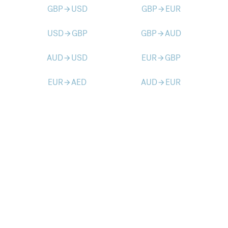
GBP
USD
GBP
EUR
arrow_forward
arrow_forward
USD
GBP
GBP
AUD
arrow_forward
arrow_forward
AUD
USD
EUR
GBP
arrow_forward
arrow_forward
EUR
AED
AUD
EUR
arrow_forward
arrow_forward