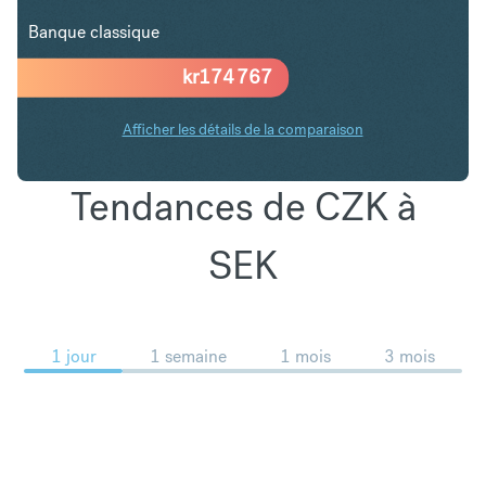
Banque classique
kr
174 767
Afficher les détails de la comparaison
Tendances de CZK à
SEK
1 jour
1 semaine
1 mois
3 mois