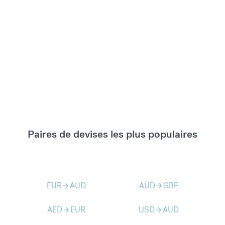
Paires de devises les plus populaires
EUR
AUD
AUD
GBP
arrow_forward
arrow_forward
AED
EUR
USD
AUD
arrow_forward
arrow_forward