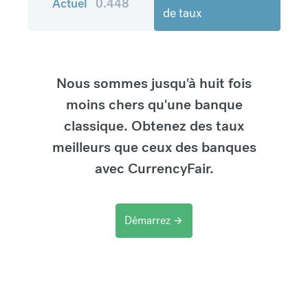
Actuel
0.448
de taux
Nous sommes jusqu'à huit fois
moins chers qu'une banque
classique. Obtenez des taux
meilleurs que ceux des banques
avec CurrencyFair.
Démarrez
arrow_forward