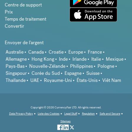
Centre de support
Prix
Temps de traitement
Convertir
Envoyer de l'argent
Australie
Canada
Croatie
Europe
France
Allemagne
Hong Kong
Inde
Irlande
Italie
Mexique
Pays-Bas
Nouvelle-Zélande
Philippines
Pologne
Singapour
Corée du Sud
Espagne
Suisse
Thaïlande
UAE
Royaume-Uni
États-Unis
Viêt Nam
Copyright © 2026 CurrencyFair LTD. All rights reserved.
Data Privacy Policy
Liste des Cookies
Legal Stuff
Regulation
Safe and Secure
Sitemap