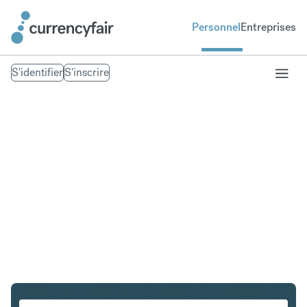
Personnel
Entreprises
S'identifier
S'inscrire
CZK en SEK
Convertir Couronne tchèque en Couronne suédoise