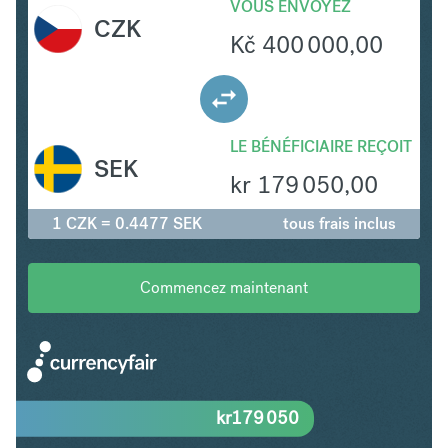
VOUS ENVOYEZ
CZK
Kč
400 000,00
LE BÉNÉFICIAIRE REÇOIT
SEK
kr
179 050,00
1 CZK = 0.4477 SEK
tous frais inclus
Commencez maintenant
kr
179 050