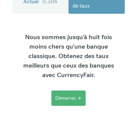
Actuel
0.306
de taux
Nous sommes jusqu'à huit fois
moins chers qu'une banque
classique. Obtenez des taux
meilleurs que ceux des banques
avec CurrencyFair.
Démarrez
arrow_forward