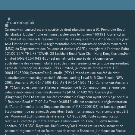
CurrencyFair Limited est une société de droit irlandais, sise à 91 Pembroke Road,
Ballsbridge, Dublin 4. Elle est immatriculée sous le numéro 469391. CurrencyFair
Limited est soumise à la réglementation de la Banque centrale d'Irlande.CurencyFair
Asia Limited est soumis à la réglementation des opérateurs de services monétaires
(MSO) du Département des Douanes et Accises (C&ED), enregistré à l'adresse Suite
12100 12/F, YF LIFE TOWER, 33 Lockhart Road, Wan Chai. Hong Kong.CurrencyFair
Limited (ARBN 154 043 455) est immatriculée auprès de la Commission
australienne des valeurs mobilières et des investissements en tant que représentant
agréé de CurrencyFair Australia (PTY) Limited, (numéro de représentant AFS
00041945000).CurrencyFair Australia (PTY) Limited est une société de droit
australien ayant son siège social à Milsons Landing Level 5, 6 Glen Street, NSW
2061, Australie. ACN 147 506 410, ABN 94 147 506 410. CurrencyFair Australia
(PTY) Limited est soumise à la réglementation de la Commission australienne des
valeurs mobilières et des investissements (AFSL n° 402709).CurrencyFair
(Singapore) Pte Ltd est une société constituée à Singapour ayant son siège social à
1 Robinson Road #17-00 Aia Tower 048542, elle est soumise à la réglementation
de l'Autorité monétaire de Singapour (licence n° PS20200102) en tant que grand
établissement de paiement.Si vous êtes résident britannique, votre compte est géré
par Moorwand Ltd (numéro de référence FCA 900709). Toute communication
relative au compte peut être envoyée à Moorwand Ltd, Fora, 3 Lloyds Avenue,
Londres, EC3N 3DS, Royaume-Uni.CurrencyFair Limited est un établissement de
paiement réglementé et ne fournit pas de conseils financiers, juridiques ou fiscaux.