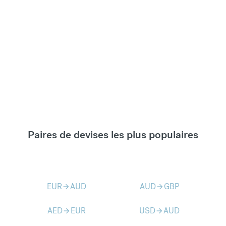
Paires de devises les plus populaires
EUR
AUD
AUD
GBP
arrow_forward
arrow_forward
AED
EUR
USD
AUD
arrow_forward
arrow_forward