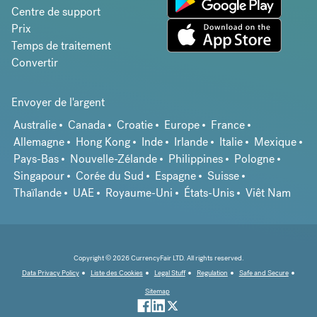
Centre de support
Prix
Temps de traitement
Convertir
Envoyer de l'argent
Australie
Canada
Croatie
Europe
France
Allemagne
Hong Kong
Inde
Irlande
Italie
Mexique
Pays-Bas
Nouvelle-Zélande
Philippines
Pologne
Singapour
Corée du Sud
Espagne
Suisse
Thaïlande
UAE
Royaume-Uni
États-Unis
Viêt Nam
Copyright © 2026 CurrencyFair LTD. All rights reserved.
Data Privacy Policy
Liste des Cookies
Legal Stuff
Regulation
Safe and Secure
Sitemap