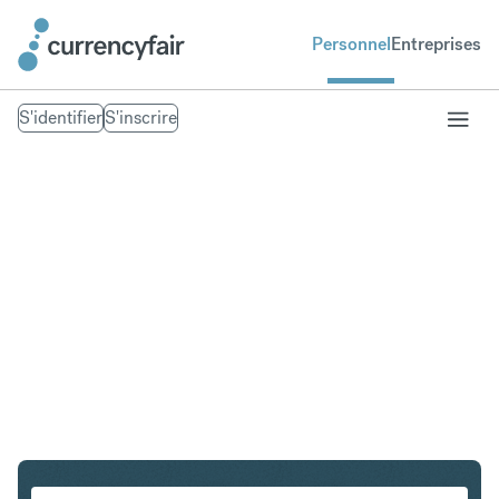
Personnel
Entreprises
S'identifier
S'inscrire
CZK en DKK
Convertir Couronne tchèque en Couronne danoise