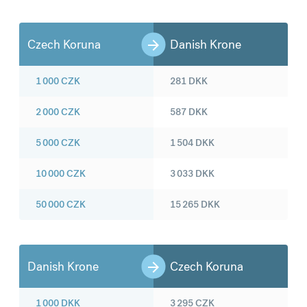
Czech Koruna
Danish Krone
1 000
CZK
281
DKK
2 000
CZK
587
DKK
5 000
CZK
1 504
DKK
10 000
CZK
3 033
DKK
50 000
CZK
15 265
DKK
Danish Krone
Czech Koruna
1 000
DKK
3 295
CZK