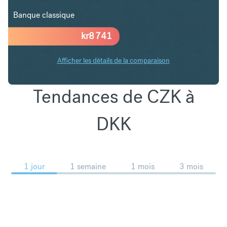
Banque classique
kr
8 741
Afficher les détails de la comparaison
Tendances de CZK à
DKK
1 jour
1 semaine
1 mois
3 mois