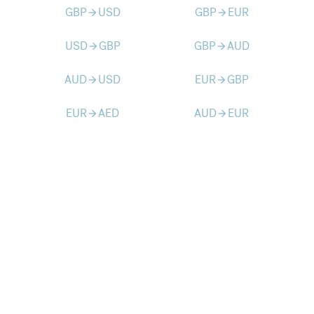
GBP
USD
GBP
EUR
arrow_forward
arrow_forward
USD
GBP
GBP
AUD
arrow_forward
arrow_forward
AUD
USD
EUR
GBP
arrow_forward
arrow_forward
EUR
AED
AUD
EUR
arrow_forward
arrow_forward