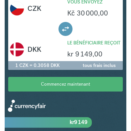
VOUS ENVOYEZ
CZK
Kč
30 000,00
LE BÉNÉFICIAIRE REÇOIT
DKK
kr
9 149,00
1 CZK = 0.3058 DKK
tous frais inclus
Commencez maintenant
kr
9 149