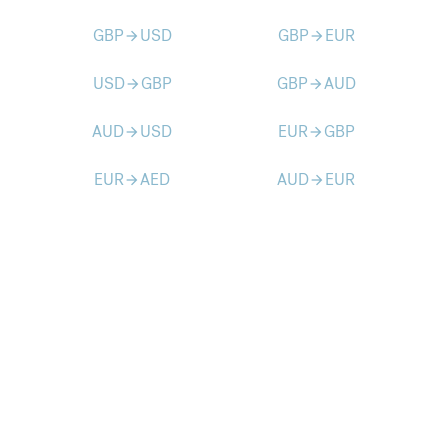
GBP
USD
GBP
EUR
arrow_forward
arrow_forward
USD
GBP
GBP
AUD
arrow_forward
arrow_forward
AUD
USD
EUR
GBP
arrow_forward
arrow_forward
EUR
AED
AUD
EUR
arrow_forward
arrow_forward