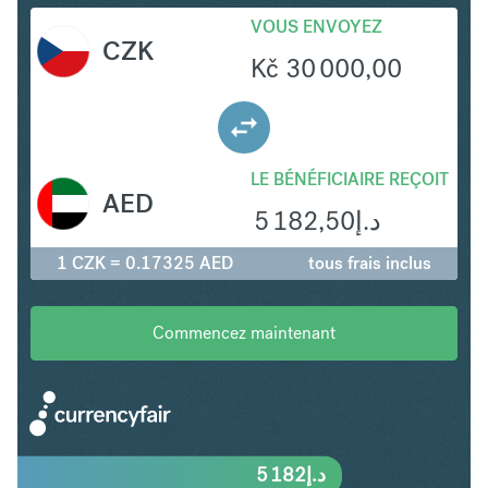
VOUS ENVOYEZ
CZK
Kč
30 000,00
LE BÉNÉFICIAIRE REÇOIT
AED
5 182,50
د.إ
1 CZK = 0.17325 AED
tous frais inclus
Commencez maintenant
5 182
د.إ