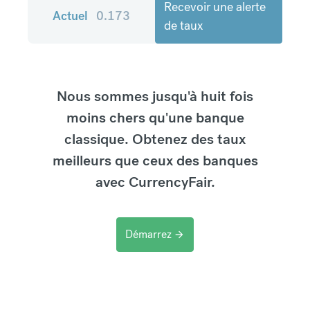
Recevoir une alerte
Actuel
0.173
de taux
Nous sommes jusqu'à huit fois
moins chers qu'une banque
classique. Obtenez des taux
meilleurs que ceux des banques
avec CurrencyFair.
Démarrez
arrow_forward