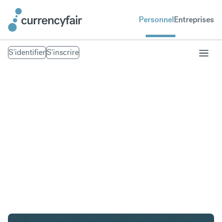
Personnel
Entreprises
S'identifier
S'inscrire
CZK en AED
Convertir Couronne tchèque en Dirham des Émirats
arabes unis