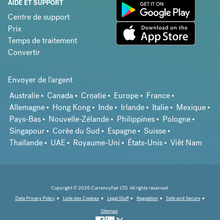
AIDE ET SUPPORT
Centre de support
Prix
Temps de traitement
Convertir
Envoyer de l'argent
Australie
Canada
Croatie
Europe
France
Allemagne
Hong Kong
Inde
Irlande
Italie
Mexique
Pays-Bas
Nouvelle-Zélande
Philippines
Pologne
Singapour
Corée du Sud
Espagne
Suisse
Thaïlande
UAE
Royaume-Uni
États-Unis
Viêt Nam
Copyright © 2026 CurrencyFair LTD. All rights reserved.
Data Privacy Policy
Liste des Cookies
Legal Stuff
Regulation
Safe and Secure
Sitemap