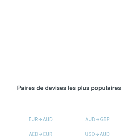
Paires de devises les plus populaires
EUR
AUD
AUD
GBP
arrow_forward
arrow_forward
AED
EUR
USD
AUD
arrow_forward
arrow_forward