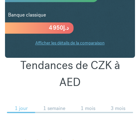
Banque classique
4 950
د.إ
Afficher les détails de la comparaison
Tendances de CZK à
AED
1 jour
1 semaine
1 mois
3 mois