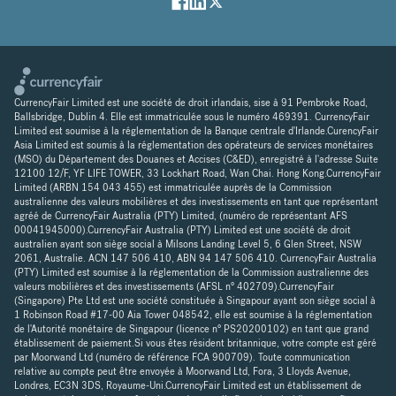
CurrencyFair Limited est une société de droit irlandais, sise à 91 Pembroke Road,
Ballsbridge, Dublin 4. Elle est immatriculée sous le numéro 469391. CurrencyFair
Limited est soumise à la réglementation de la Banque centrale d'Irlande.CurencyFair
Asia Limited est soumis à la réglementation des opérateurs de services monétaires
(MSO) du Département des Douanes et Accises (C&ED), enregistré à l'adresse Suite
12100 12/F, YF LIFE TOWER, 33 Lockhart Road, Wan Chai. Hong Kong.CurrencyFair
Limited (ARBN 154 043 455) est immatriculée auprès de la Commission
australienne des valeurs mobilières et des investissements en tant que représentant
agréé de CurrencyFair Australia (PTY) Limited, (numéro de représentant AFS
00041945000).CurrencyFair Australia (PTY) Limited est une société de droit
australien ayant son siège social à Milsons Landing Level 5, 6 Glen Street, NSW
2061, Australie. ACN 147 506 410, ABN 94 147 506 410. CurrencyFair Australia
(PTY) Limited est soumise à la réglementation de la Commission australienne des
valeurs mobilières et des investissements (AFSL n° 402709).CurrencyFair
(Singapore) Pte Ltd est une société constituée à Singapour ayant son siège social à
1 Robinson Road #17-00 Aia Tower 048542, elle est soumise à la réglementation
de l'Autorité monétaire de Singapour (licence n° PS20200102) en tant que grand
établissement de paiement.Si vous êtes résident britannique, votre compte est géré
par Moorwand Ltd (numéro de référence FCA 900709). Toute communication
relative au compte peut être envoyée à Moorwand Ltd, Fora, 3 Lloyds Avenue,
Londres, EC3N 3DS, Royaume-Uni.CurrencyFair Limited est un établissement de