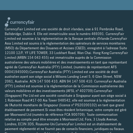
CurrencyFair Limited est une société de droit irlandais, sise à 91 Pembroke Road,
Ballsbridge, Dublin 4. Elle est immatriculée sous le numéro 469391. CurrencyFair
Limited est soumise à la réglementation de la Banque centrale d'Irlande.CurencyFair
Asia Limited est soumis à la réglementation des opérateurs de services monétaires
(MSO) du Département des Douanes et Accises (C&ED), enregistré à l'adresse Suite
12100 12/F, YF LIFE TOWER, 33 Lockhart Road, Wan Chai. Hong Kong.CurrencyFair
Limited (ARBN 154 043 455) est immatriculée auprès de la Commission
australienne des valeurs mobilières et des investissements en tant que représentant
agréé de CurrencyFair Australia (PTY) Limited, (numéro de représentant AFS
00041945000).CurrencyFair Australia (PTY) Limited est une société de droit
australien ayant son siège social à Milsons Landing Level 5, 6 Glen Street, NSW
2061, Australie. ACN 147 506 410, ABN 94 147 506 410. CurrencyFair Australia
(PTY) Limited est soumise à la réglementation de la Commission australienne des
valeurs mobilières et des investissements (AFSL n° 402709).CurrencyFair
(Singapore) Pte Ltd est une société constituée à Singapour ayant son siège social à
1 Robinson Road #17-00 Aia Tower 048542, elle est soumise à la réglementation
de l'Autorité monétaire de Singapour (licence n° PS20200102) en tant que grand
établissement de paiement.Si vous êtes résident britannique, votre compte est géré
par Moorwand Ltd (numéro de référence FCA 900709). Toute communication
relative au compte peut être envoyée à Moorwand Ltd, Fora, 3 Lloyds Avenue,
Londres, EC3N 3DS, Royaume-Uni.CurrencyFair Limited est un établissement de
paiement réglementé et ne fournit pas de conseils financiers, juridiques ou fiscaux.