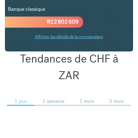
Banque classique
R
12 802 609
Afficher les détails de la comparaison
Tendances de CHF à
ZAR
1 jour
1 semaine
1 mois
3 mois