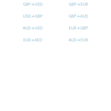
GBP
USD
GBP
EUR
arrow_forward
arrow_forward
USD
GBP
GBP
AUD
arrow_forward
arrow_forward
AUD
USD
EUR
GBP
arrow_forward
arrow_forward
EUR
AED
AUD
EUR
arrow_forward
arrow_forward