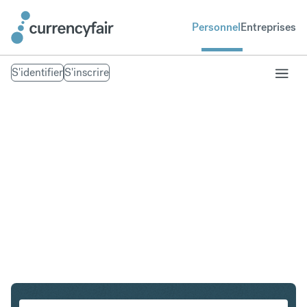
Personnel
Entreprises
S'identifier
S'inscrire
CHF en ZAR
Convertir Franc suisse en Rand sud-africain