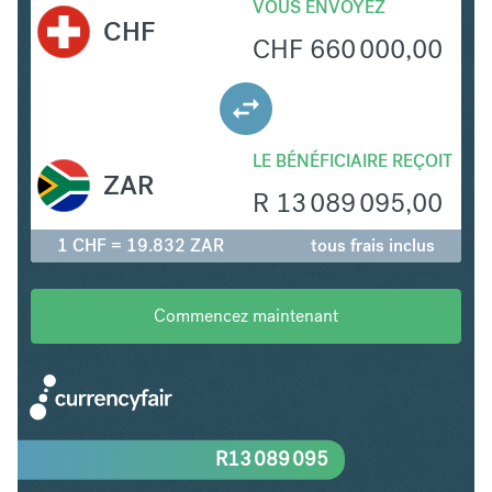
VOUS ENVOYEZ
CHF
CHF
660 000,00
LE BÉNÉFICIAIRE REÇOIT
ZAR
R
13 089 095,00
1 CHF = 19.832 ZAR
tous frais inclus
Commencez maintenant
R
13 089 095