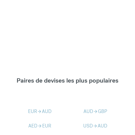
Paires de devises les plus populaires
EUR
AUD
AUD
GBP
arrow_forward
arrow_forward
AED
EUR
USD
AUD
arrow_forward
arrow_forward