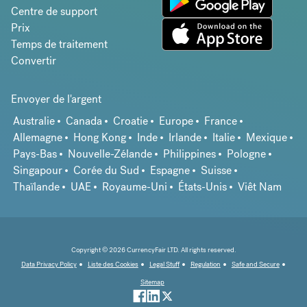
Centre de support
Prix
Temps de traitement
Convertir
Envoyer de l'argent
Australie
Canada
Croatie
Europe
France
Allemagne
Hong Kong
Inde
Irlande
Italie
Mexique
Pays-Bas
Nouvelle-Zélande
Philippines
Pologne
Singapour
Corée du Sud
Espagne
Suisse
Thaïlande
UAE
Royaume-Uni
États-Unis
Viêt Nam
Copyright © 2026 CurrencyFair LTD. All rights reserved.
Data Privacy Policy
Liste des Cookies
Legal Stuff
Regulation
Safe and Secure
Sitemap