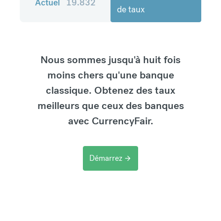
Actuel
19.832
de taux
Nous sommes jusqu'à huit fois
moins chers qu'une banque
classique. Obtenez des taux
meilleurs que ceux des banques
avec CurrencyFair.
Démarrez
arrow_forward