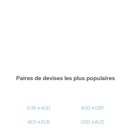
Paires de devises les plus populaires
EUR
AUD
AUD
GBP
arrow_forward
arrow_forward
AED
EUR
USD
AUD
arrow_forward
arrow_forward