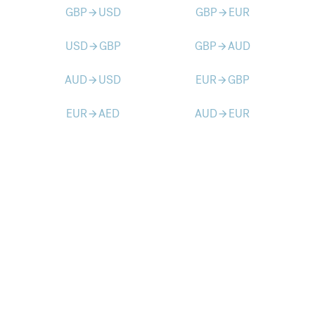
GBP
USD
GBP
EUR
arrow_forward
arrow_forward
USD
GBP
GBP
AUD
arrow_forward
arrow_forward
AUD
USD
EUR
GBP
arrow_forward
arrow_forward
EUR
AED
AUD
EUR
arrow_forward
arrow_forward