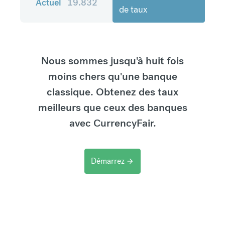
Actuel
19.832
de taux
Nous sommes jusqu'à huit fois
moins chers qu'une banque
classique. Obtenez des taux
meilleurs que ceux des banques
avec CurrencyFair.
Démarrez
arrow_forward