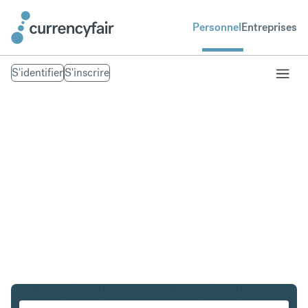
Personnel
Entreprises
S'identifier
S'inscrire
CHF en ZAR
Convertir Franc suisse en Rand sud-africain