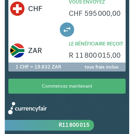
VOUS ENVOYEZ
CHF
CHF
595 000,00
LE BÉNÉFICIAIRE REÇOIT
ZAR
R
11 800 015,00
1 CHF = 19.832 ZAR
tous frais inclus
Commencez maintenant
R
11 800 015