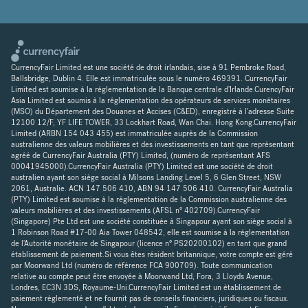
CurrencyFair Limited est une société de droit irlandais, sise à 91 Pembroke Road,
Ballsbridge, Dublin 4. Elle est immatriculée sous le numéro 469391. CurrencyFair
Limited est soumise à la réglementation de la Banque centrale d'Irlande.CurencyFair
Asia Limited est soumis à la réglementation des opérateurs de services monétaires
(MSO) du Département des Douanes et Accises (C&ED), enregistré à l'adresse Suite
12100 12/F, YF LIFE TOWER, 33 Lockhart Road, Wan Chai. Hong Kong.CurrencyFair
Limited (ARBN 154 043 455) est immatriculée auprès de la Commission
australienne des valeurs mobilières et des investissements en tant que représentant
agréé de CurrencyFair Australia (PTY) Limited, (numéro de représentant AFS
00041945000).CurrencyFair Australia (PTY) Limited est une société de droit
australien ayant son siège social à Milsons Landing Level 5, 6 Glen Street, NSW
2061, Australie. ACN 147 506 410, ABN 94 147 506 410. CurrencyFair Australia
(PTY) Limited est soumise à la réglementation de la Commission australienne des
valeurs mobilières et des investissements (AFSL n° 402709).CurrencyFair
(Singapore) Pte Ltd est une société constituée à Singapour ayant son siège social à
1 Robinson Road #17-00 Aia Tower 048542, elle est soumise à la réglementation
de l'Autorité monétaire de Singapour (licence n° PS20200102) en tant que grand
établissement de paiement.Si vous êtes résident britannique, votre compte est géré
par Moorwand Ltd (numéro de référence FCA 900709). Toute communication
relative au compte peut être envoyée à Moorwand Ltd, Fora, 3 Lloyds Avenue,
Londres, EC3N 3DS, Royaume-Uni.CurrencyFair Limited est un établissement de
paiement réglementé et ne fournit pas de conseils financiers, juridiques ou fiscaux.