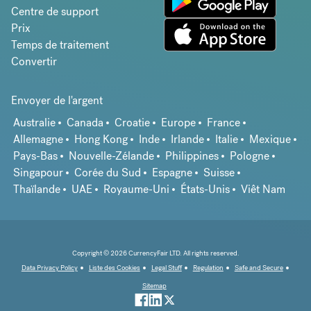
Centre de support
Prix
Temps de traitement
Convertir
Envoyer de l'argent
Australie
Canada
Croatie
Europe
France
Allemagne
Hong Kong
Inde
Irlande
Italie
Mexique
Pays-Bas
Nouvelle-Zélande
Philippines
Pologne
Singapour
Corée du Sud
Espagne
Suisse
Thaïlande
UAE
Royaume-Uni
États-Unis
Viêt Nam
Copyright © 2026 CurrencyFair LTD. All rights reserved.
Data Privacy Policy
Liste des Cookies
Legal Stuff
Regulation
Safe and Secure
Sitemap