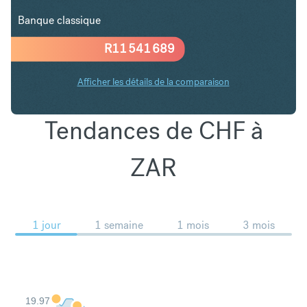
Banque classique
R
11 541 689
Afficher les détails de la comparaison
Tendances de CHF à
ZAR
1 jour
1 semaine
1 mois
3 mois
19.97