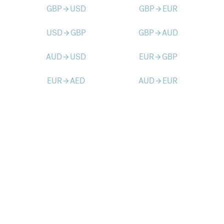
GBP
USD
GBP
EUR
arrow_forward
arrow_forward
USD
GBP
GBP
AUD
arrow_forward
arrow_forward
AUD
USD
EUR
GBP
arrow_forward
arrow_forward
EUR
AED
AUD
EUR
arrow_forward
arrow_forward