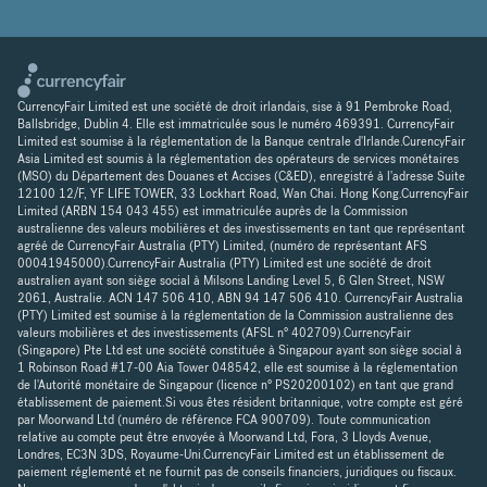
CurrencyFair Limited est une société de droit irlandais, sise à 91 Pembroke Road,
Ballsbridge, Dublin 4. Elle est immatriculée sous le numéro 469391. CurrencyFair
Limited est soumise à la réglementation de la Banque centrale d'Irlande.CurencyFair
Asia Limited est soumis à la réglementation des opérateurs de services monétaires
(MSO) du Département des Douanes et Accises (C&ED), enregistré à l'adresse Suite
12100 12/F, YF LIFE TOWER, 33 Lockhart Road, Wan Chai. Hong Kong.CurrencyFair
Limited (ARBN 154 043 455) est immatriculée auprès de la Commission
australienne des valeurs mobilières et des investissements en tant que représentant
agréé de CurrencyFair Australia (PTY) Limited, (numéro de représentant AFS
00041945000).CurrencyFair Australia (PTY) Limited est une société de droit
australien ayant son siège social à Milsons Landing Level 5, 6 Glen Street, NSW
2061, Australie. ACN 147 506 410, ABN 94 147 506 410. CurrencyFair Australia
(PTY) Limited est soumise à la réglementation de la Commission australienne des
valeurs mobilières et des investissements (AFSL n° 402709).CurrencyFair
(Singapore) Pte Ltd est une société constituée à Singapour ayant son siège social à
1 Robinson Road #17-00 Aia Tower 048542, elle est soumise à la réglementation
de l'Autorité monétaire de Singapour (licence n° PS20200102) en tant que grand
établissement de paiement.Si vous êtes résident britannique, votre compte est géré
par Moorwand Ltd (numéro de référence FCA 900709). Toute communication
relative au compte peut être envoyée à Moorwand Ltd, Fora, 3 Lloyds Avenue,
Londres, EC3N 3DS, Royaume-Uni.CurrencyFair Limited est un établissement de
paiement réglementé et ne fournit pas de conseils financiers, juridiques ou fiscaux.