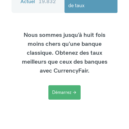
Actuel
19.832
de taux
Nous sommes jusqu'à huit fois
moins chers qu'une banque
classique. Obtenez des taux
meilleurs que ceux des banques
avec CurrencyFair.
Démarrez
arrow_forward