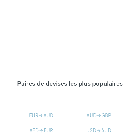
Paires de devises les plus populaires
EUR
AUD
AUD
GBP
arrow_forward
arrow_forward
AED
EUR
USD
AUD
arrow_forward
arrow_forward