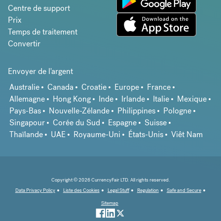
Centre de support
Prix
Temps de traitement
Convertir
Envoyer de l'argent
Australie
Canada
Croatie
Europe
France
Allemagne
Hong Kong
Inde
Irlande
Italie
Mexique
Pays-Bas
Nouvelle-Zélande
Philippines
Pologne
Singapour
Corée du Sud
Espagne
Suisse
Thaïlande
UAE
Royaume-Uni
États-Unis
Viêt Nam
Copyright © 2026 CurrencyFair LTD. All rights reserved.
Data Privacy Policy
Liste des Cookies
Legal Stuff
Regulation
Safe and Secure
Sitemap