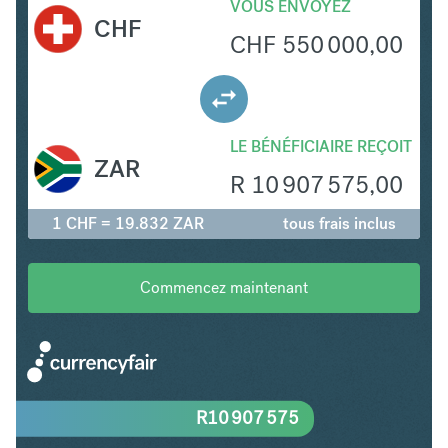
VOUS ENVOYEZ
CHF
CHF
550 000,00
LE BÉNÉFICIAIRE REÇOIT
ZAR
R
10 907 575,00
1 CHF = 19.832 ZAR
tous frais inclus
Commencez maintenant
R
10 907 575