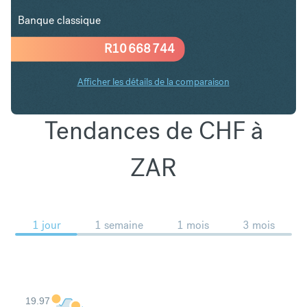
Banque classique
R
10 668 744
Afficher les détails de la comparaison
Tendances de CHF à
ZAR
1 jour
1 semaine
1 mois
3 mois
19.97