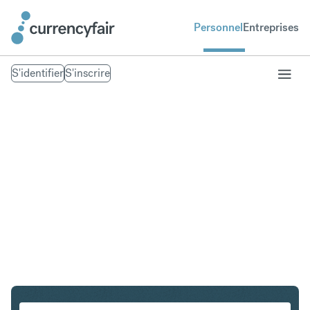
Personnel
Entreprises
S'identifier
S'inscrire
CHF en ZAR
Convertir Franc suisse en Rand sud-africain