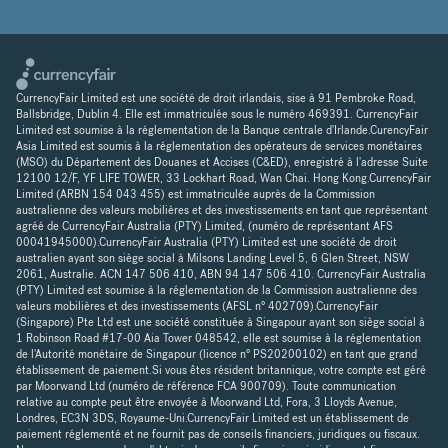
CurrencyFair Limited est une société de droit irlandais, sise à 91 Pembroke Road,
Ballsbridge, Dublin 4. Elle est immatriculée sous le numéro 469391. CurrencyFair
Limited est soumise à la réglementation de la Banque centrale d'Irlande.CurencyFair
Asia Limited est soumis à la réglementation des opérateurs de services monétaires
(MSO) du Département des Douanes et Accises (C&ED), enregistré à l'adresse Suite
12100 12/F, YF LIFE TOWER, 33 Lockhart Road, Wan Chai. Hong Kong.CurrencyFair
Limited (ARBN 154 043 455) est immatriculée auprès de la Commission
australienne des valeurs mobilières et des investissements en tant que représentant
agréé de CurrencyFair Australia (PTY) Limited, (numéro de représentant AFS
00041945000).CurrencyFair Australia (PTY) Limited est une société de droit
australien ayant son siège social à Milsons Landing Level 5, 6 Glen Street, NSW
2061, Australie. ACN 147 506 410, ABN 94 147 506 410. CurrencyFair Australia
(PTY) Limited est soumise à la réglementation de la Commission australienne des
valeurs mobilières et des investissements (AFSL n° 402709).CurrencyFair
(Singapore) Pte Ltd est une société constituée à Singapour ayant son siège social à
1 Robinson Road #17-00 Aia Tower 048542, elle est soumise à la réglementation
de l'Autorité monétaire de Singapour (licence n° PS20200102) en tant que grand
établissement de paiement.Si vous êtes résident britannique, votre compte est géré
par Moorwand Ltd (numéro de référence FCA 900709). Toute communication
relative au compte peut être envoyée à Moorwand Ltd, Fora, 3 Lloyds Avenue,
Londres, EC3N 3DS, Royaume-Uni.CurrencyFair Limited est un établissement de
paiement réglementé et ne fournit pas de conseils financiers, juridiques ou fiscaux.