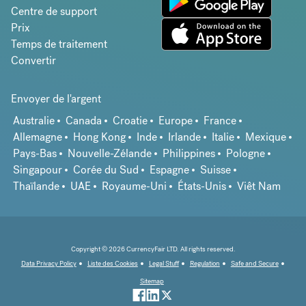
Centre de support
Prix
Temps de traitement
Convertir
Envoyer de l'argent
Australie
Canada
Croatie
Europe
France
Allemagne
Hong Kong
Inde
Irlande
Italie
Mexique
Pays-Bas
Nouvelle-Zélande
Philippines
Pologne
Singapour
Corée du Sud
Espagne
Suisse
Thaïlande
UAE
Royaume-Uni
États-Unis
Viêt Nam
Copyright © 2026 CurrencyFair LTD. All rights reserved.
Data Privacy Policy
Liste des Cookies
Legal Stuff
Regulation
Safe and Secure
Sitemap