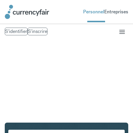
Personnel
Entreprises
S'identifier
S'inscrire
CHF en SGD
Convertir Franc suisse en Dollar de Singapour