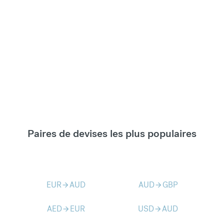
Paires de devises les plus populaires
EUR
AUD
AUD
GBP
arrow_forward
arrow_forward
AED
EUR
USD
AUD
arrow_forward
arrow_forward