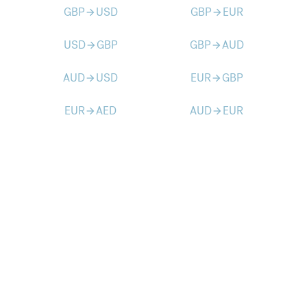
GBP
USD
GBP
EUR
arrow_forward
arrow_forward
USD
GBP
GBP
AUD
arrow_forward
arrow_forward
AUD
USD
EUR
GBP
arrow_forward
arrow_forward
EUR
AED
AUD
EUR
arrow_forward
arrow_forward