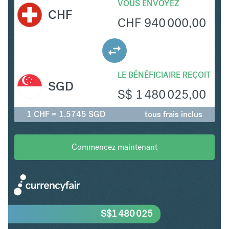
VOUS ENVOYEZ
CHF
CHF
940 000,00
LE BÉNÉFICIAIRE REÇOIT
SGD
S$
1 480 025,00
1 CHF = 1.5745 SGD
tous frais inclus
Commencez maintenant
S$
1 480 025