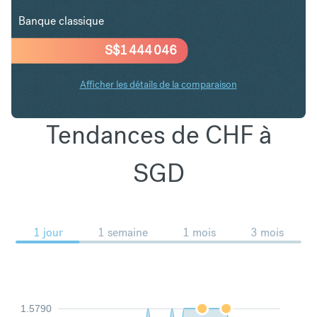
Banque classique
S$
1 444 046
Afficher les détails de la comparaison
Tendances de CHF à
SGD
1 jour
1 semaine
1 mois
3 mois
1.5790